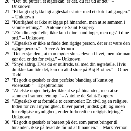
“Dét, du putter i et ægteskab, er dét, du får ud af det.” –
Unknown
“Et langt og lykkeligt ægteskab starter med et skridt ad gangen.”
– Unknown
“Kærlighed er ikke at kigge på hinanden, men at se sammen i
samme retning.” – Antoine de Saint-Exupery
“Ære din ægtefælle, ikke kun i dine handlinger, men også i dine
ord.” – Unknown
“Ægteskab er ikke at finde den rigtige person, det er at være den
rigtige person.” – Steve Arterburn
“Det er sjældent, at man møder sin sjæleven i livet, men når man
gør det, er det for evigt.” – Unknown
“Snyd aldrig. Hvis du er utilfreds, tal med din ægtefælle. Hvis
du ikke kan lide det, kan du altid stole på Big Brother.” – Omer
Todd
“Et godt ægteskab er den perfekte blanding af kunst og
videnskab.” – Epaphroditus
“At elske nogen betyder ikke at se på hinanden, men at se
sammen i samme retning.” – Antoine de Saint-Exupery
“Ægteskab er at formidle to ceremonier: En civil og en religiøs.
Inden for civil myndighed, bliver parret juridisk gift, og inden
for religiøse myndighed, er der forberedt en religiøs fejring.” –
Unknown
“Et godt ægteskab er baseret på det, som parret bringer til
hinanden, ikke på hvad de får ud af hinanden.” – Mark Vernon