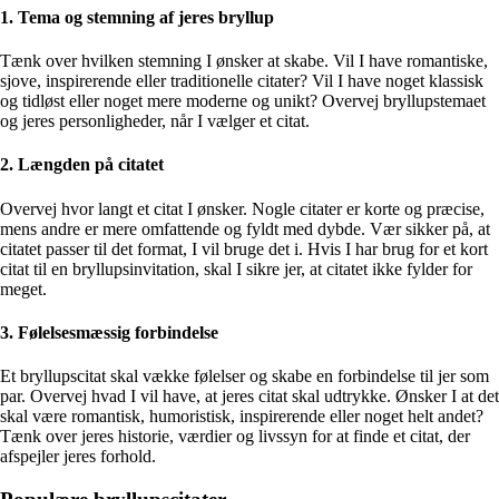
1. Tema og stemning af jeres bryllup
Tænk over hvilken stemning I ønsker at skabe. Vil I have romantiske,
sjove, inspirerende eller traditionelle citater? Vil I have noget klassisk
og tidløst eller noget mere moderne og unikt? Overvej bryllupstemaet
og jeres personligheder, når I vælger et citat.
2. Længden på citatet
Overvej hvor langt et citat I ønsker. Nogle citater er korte og præcise,
mens andre er mere omfattende og fyldt med dybde. Vær sikker på, at
citatet passer til det format, I vil bruge det i. Hvis I har brug for et kort
citat til en bryllupsinvitation, skal I sikre jer, at citatet ikke fylder for
meget.
3. Følelsesmæssig forbindelse
Et bryllupscitat skal vække følelser og skabe en forbindelse til jer som
par. Overvej hvad I vil have, at jeres citat skal udtrykke. Ønsker I at det
skal være romantisk, humoristisk, inspirerende eller noget helt andet?
Tænk over jeres historie, værdier og livssyn for at finde et citat, der
afspejler jeres forhold.