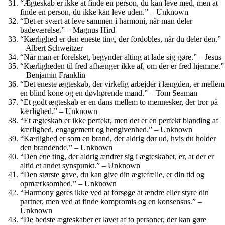
“Ægteskab er ikke at finde en person, du kan leve med, men at
finde en person, du ikke kan leve uden.” – Unknown
“Det er svært at leve sammen i harmoni, når man deler
badeværelse.” – Magnus Hird
“Kærlighed er den eneste ting, der fordobles, når du deler den.”
– Albert Schweitzer
“Når man er forelsket, begynder alting at lade sig gøre.” – Jesus
“Kærligheden til fred afhænger ikke af, om der er fred hjemme.”
– Benjamin Franklin
“Det eneste ægteskab, der virkelig arbejder i længden, er mellem
en blind kone og en døvhørende mand.” – Tom Seaman
“Et godt ægteskab er en dans mellem to mennesker, der tror på
kærlighed.” – Unknown
“Et ægteskab er ikke perfekt, men det er en perfekt blanding af
kærlighed, engagement og hengivenhed.” – Unknown
“Kærlighed er som en brand, der aldrig dør ud, hvis du holder
den brandende.” – Unknown
“Den ene ting, der aldrig ændrer sig i ægteskabet, er, at der er
altid et andet synspunkt.” – Unknown
“Den største gave, du kan give din ægtefælle, er din tid og
opmærksomhed.” – Unknown
“Harmony gøres ikke ved at forsøge at ændre eller styre din
partner, men ved at finde kompromis og en konsensus.” –
Unknown
“De bedste ægteskaber er lavet af to personer, der kan gøre