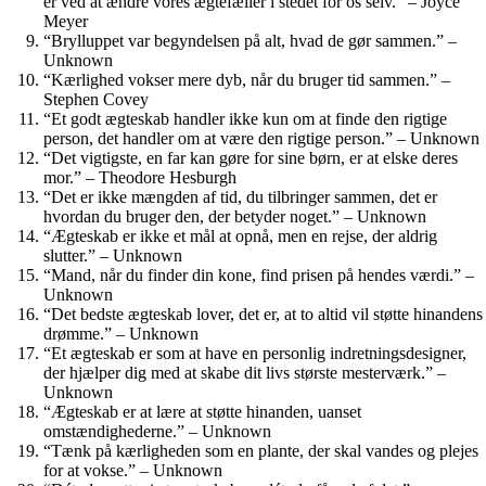
er ved at ændre vores ægtefæller i stedet for os selv.” – Joyce
Meyer
“Brylluppet var begyndelsen på alt, hvad de gør sammen.” –
Unknown
“Kærlighed vokser mere dyb, når du bruger tid sammen.” –
Stephen Covey
“Et godt ægteskab handler ikke kun om at finde den rigtige
person, det handler om at være den rigtige person.” – Unknown
“Det vigtigste, en far kan gøre for sine børn, er at elske deres
mor.” – Theodore Hesburgh
“Det er ikke mængden af ​​tid, du tilbringer sammen, det er
hvordan du bruger den, der betyder noget.” – Unknown
“Ægteskab er ikke et mål at opnå, men en rejse, der aldrig
slutter.” – Unknown
“Mand, når du finder din kone, find prisen på hendes værdi.” –
Unknown
“Det bedste ægteskab lover, det er, at to altid vil støtte hinandens
drømme.” – Unknown
“Et ægteskab er som at have en personlig indretningsdesigner,
der hjælper dig med at skabe dit livs største mesterværk.” –
Unknown
“Ægteskab er at lære at støtte hinanden, uanset
omstændighederne.” – Unknown
“Tænk på kærligheden som en plante, der skal vandes og plejes
for at vokse.” – Unknown