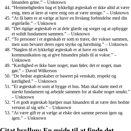
hinanden grine.” – Unknown
“Hemmeligheden bag et lykkeligt ægteskab er ikke altid at være
enig, men at lære at være enig om at være uenige.” – Unknown
“At få børn er at vælge at have en livslang forbindelse med din
ægtefælle.” – Unknown
“Det rigtige ægteskab er at dele glæde og sorger og at opbygge
et solidt fundament sammen.” – Unknown
“To personer i et ægteskab er som to træer, der vokser sammen,
men som bevarer deres egen styrke og hærdning.” – Unknown
“Nøglen til et lykkeligt ægteskab er at have en stærk
kommunikation og at give hinanden plads til at vokse.” –
Unknown
“Kærlighed er ikke bare noget, man føler, det er noget, man
gør.” – David Wilkerson
“De bedste ægteskaber er baseret på venskab, respekt og
kærlighed.” – Unknown
“Et ægteskab er som at bygge et hus. Man skal starte med et
stærkt fundament og arbejde sammen for at skabe noget smukt.”
– Unknown
“I et godt ægteskab hjælper man hinanden til at være den bedste
version af sig selv.” – Unknown
“At være gift er at vælge at elske den samme person igen og
igen.” – Unknown
Citat bryllup: En guide til at finde det