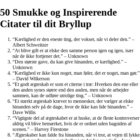
50 Smukke og Inspirerende
Citater til dit Bryllup
“Kærlighed er den eneste ting, der vokser, når vi deler den.” –
Albert Schweitzer
“At blive gift er at elske den samme person igen og igen, især
når de ikke fortjener det.” – Unknown
“Den største gave, du kan give hinanden, er kærlighed.” –
Unknown
“Kærlighed er ikke kun noget, man føler, det er noget, man gør.”
– David Wilkerson
“Et godt ægteskab er som et citerne i træ: Hverken den ene eller
den anden synes større end den anden, men når de arbejder
sammen, kan de udføre utrolige ting.” – Unknown
“Et stærkt ægteskab kræver to mennesker, der vælger at elske
hinanden selv på de dage, hvor de ikke kan lide hinanden.” –
Dave Willis
“Vigtigste del af ægteskabet er at huske, at de fleste kontroverser
aldrig vil blive bemærket, hvis de er ordnet uden bagsiden af
scenen.” – Harvey Firestone
“Ægteskaber kan falde fra hinanden, når vi tror, ​​at vejen til lykke