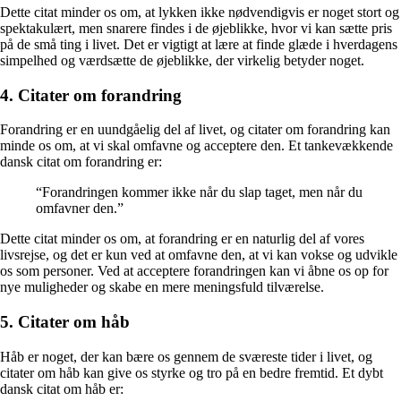
Dette citat minder os om, at lykken ikke nødvendigvis er noget stort og
spektakulært, men snarere findes i de øjeblikke, hvor vi kan sætte pris
på de små ting i livet. Det er vigtigt at lære at finde glæde i hverdagens
simpelhed og værdsætte de øjeblikke, der virkelig betyder noget.
4. Citater om forandring
Forandring er en uundgåelig del af livet, og citater om forandring kan
minde os om, at vi skal omfavne og acceptere den. Et tankevækkende
dansk citat om forandring er:
“Forandringen kommer ikke når du slap taget, men når du
omfavner den.”
Dette citat minder os om, at forandring er en naturlig del af vores
livsrejse, og det er kun ved at omfavne den, at vi kan vokse og udvikle
os som personer. Ved at acceptere forandringen kan vi åbne os op for
nye muligheder og skabe en mere meningsfuld tilværelse.
5. Citater om håb
Håb er noget, der kan bære os gennem de sværeste tider i livet, og
citater om håb kan give os styrke og tro på en bedre fremtid. Et dybt
dansk citat om håb er: