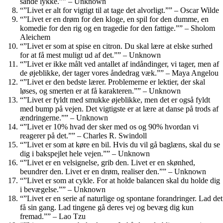
sande lykke.”” – Unknown
“”Livet er alt for vigtigt til at tage det alvorligt.”” – Oscar Wilde
“”Livet er en drøm for den kloge, en spil for den dumme, en
komedie for den rig og en tragedie for den fattige.”” – Sholom
Aleichem
“”Livet er som at spise en citron. Du skal lære at elske surhed
for at få mest muligt ud af det.”” – Unknown
“”Livet er ikke målt ved antallet af indåndinger, vi tager, men af ​​
de øjeblikke, der tager vores åndedrag væk.”” – Maya Angelou
“”Livet er den bedste lærer. Problemerne er lektier, der skal
løses, og smerten er at få karakteren.”” – Unknown
“”Livet er fyldt med smukke øjeblikke, men det er også fyldt
med bump på vejen. Det vigtigste er at lære at danse på trods af
ændringerne.”” – Unknown
“”Livet er 10% hvad der sker med os og 90% hvordan vi
reagerer på det.”” – Charles R. Swindoll
“”Livet er som at køre en bil. Hvis du vil gå baglæns, skal du se
dig i bakspejlet hele vejen.”” – Unknown
“”Livet er en velsignelse, grib den. Livet er en skønhed,
beundrer den. Livet er en drøm, realiser den.”” – Unknown
“”Livet er som at cykle. For at holde balancen skal du holde dig
i bevægelse.”” – Unknown
“”Livet er en serie af naturlige og spontane forandringer. Lad det
få sin gang. Lad tingene gå deres vej og bevæg dig kun
fremad.”” – Lao Tzu