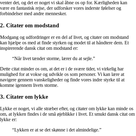
venter det, og det er noget vi skal åbne os op for. Kærligheden kan
være en fantastisk rejse, der udforsker vores inderste følelser og
forbindelser med andre mennesker.
2. Citater om modstand
Modgang og udfordringer er en del af livet, og citater om modstand
kan hjælpe os med at finde styrken og modet til at håndtere dem. Et
inspirerende dansk citat om modstand er:
“Når livet tænder storme, lærer du at sejle.”
Dette citat minder os om, at det er i de svære tider, vi virkelig har
mulighed for at vokse og udvikle os som personer. Vi kan lære at
navigere gennem vanskeligheder og finde vores indre styrke til at
komme igennem livets storme.
3. Citater om lykke
Lykke er noget, vi alle stræber efter, og citater om lykke kan minde os
om, at lykken findes i de små øjeblikke i livet. Et smukt dansk citat om
lykke er:
“Lykken er at se det skønne i det almindelige.”