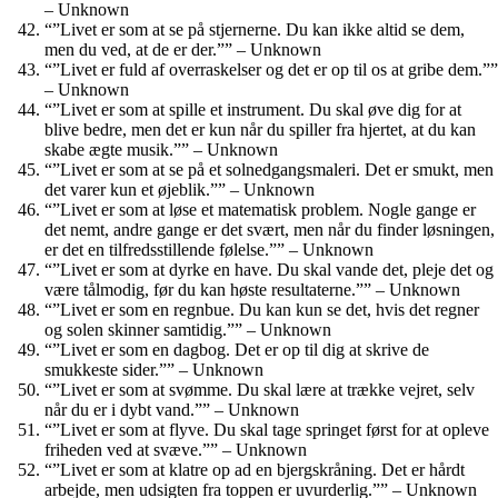
– Unknown
“”Livet er som at se på stjernerne. Du kan ikke altid se dem,
men du ved, at de er der.”” – Unknown
“”Livet er fuld af overraskelser og det er op til os at gribe dem.””
– Unknown
“”Livet er som at spille et instrument. Du skal øve dig for at
blive bedre, men det er kun når du spiller fra hjertet, at du kan
skabe ægte musik.”” – Unknown
“”Livet er som at se på et solnedgangsmaleri. Det er smukt, men
det varer kun et øjeblik.”” – Unknown
“”Livet er som at løse et matematisk problem. Nogle gange er
det nemt, andre gange er det svært, men når du finder løsningen,
er det en tilfredsstillende følelse.”” – Unknown
“”Livet er som at dyrke en have. Du skal vande det, pleje det og
være tålmodig, før du kan høste resultaterne.”” – Unknown
“”Livet er som en regnbue. Du kan kun se det, hvis det regner
og solen skinner samtidig.”” – Unknown
“”Livet er som en dagbog. Det er op til dig at skrive de
smukkeste sider.”” – Unknown
“”Livet er som at svømme. Du skal lære at trække vejret, selv
når du er i dybt vand.”” – Unknown
“”Livet er som at flyve. Du skal tage springet først for at opleve
friheden ved at svæve.”” – Unknown
“”Livet er som at klatre op ad en bjergskråning. Det er hårdt
arbejde, men udsigten fra toppen er uvurderlig.”” – Unknown