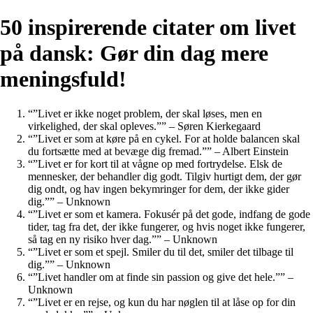
50 inspirerende citater om livet
på dansk: Gør din dag mere
meningsfuld!
“”Livet er ikke noget problem, der skal løses, men en
virkelighed, der skal opleves.”” – Søren Kierkegaard
“”Livet er som at køre på en cykel. For at holde balancen skal
du fortsætte med at bevæge dig fremad.”” – Albert Einstein
“”Livet er for kort til at vågne op med fortrydelse. Elsk de
mennesker, der behandler dig godt. Tilgiv hurtigt dem, der gør
dig ondt, og hav ingen bekymringer for dem, der ikke gider
dig.”” – Unknown
“”Livet er som et kamera. Fokusér på det gode, indfang de gode
tider, tag fra det, der ikke fungerer, og hvis noget ikke fungerer,
så tag en ny risiko hver dag.”” – Unknown
“”Livet er som et spejl. Smiler du til det, smiler det tilbage til
dig.”” – Unknown
“”Livet handler om at finde sin passion og give det hele.”” –
Unknown
“”Livet er en rejse, og kun du har nøglen til at låse op for din