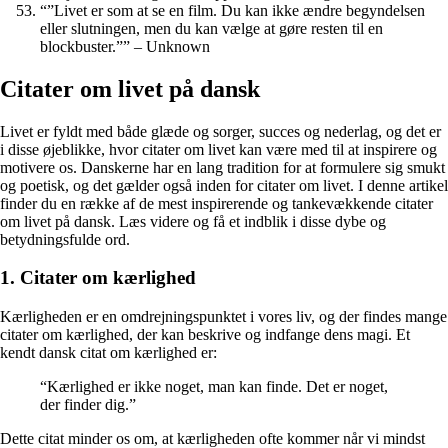
“”Livet er som at se en film. Du kan ikke ændre begyndelsen
eller slutningen, men du kan vælge at gøre resten til en
blockbuster.”” – Unknown
Citater om livet på dansk
Livet er fyldt med både glæde og sorger, succes og nederlag, og det er
i disse øjeblikke, hvor citater om livet kan være med til at inspirere og
motivere os. Danskerne har en lang tradition for at formulere sig smukt
og poetisk, og det gælder også inden for citater om livet. I denne artikel
finder du en række af de mest inspirerende og tankevækkende citater
om livet på dansk. Læs videre og få et indblik i disse dybe og
betydningsfulde ord.
1. Citater om kærlighed
Kærligheden er en omdrejningspunktet i vores liv, og der findes mange
citater om kærlighed, der kan beskrive og indfange dens magi. Et
kendt dansk citat om kærlighed er:
“Kærlighed er ikke noget, man kan finde. Det er noget,
der finder dig.”
Dette citat minder os om, at kærligheden ofte kommer når vi mindst