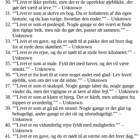
“”Livet er ikke perfekt, men det er de uperfekte øjeblikke, der
gør det værd at leve.”” – Unknown
“”Livet er som at skrive en bog. Du er forfatteren af ​​din egen
historie, og du kan vælge, hvordan den ender.”” – Unknown
“”Livet er som et puslespil. Nogle gange er det svært at finde
den rigtige brik, men når du gør det, passer alt sammen.”” –
Unknown
“”Livet er en gave, og du er nødt til at pakke den ud hver dag
for at nyde dens skønhed.”” – Unknown
“”Livet er en rejse, og du er nødt til at nyde hver kilometer.”” –
Unknown
“”Livet er som at male. Fyld det med farver, og det vil være
smukt.”” – Unknown
“”Livet er for kort til at være noget andet end glad. Lev hvert
øjeblik, som om det var dit sidste.”” – Unknown
“”Livet er som et skakspil. Nogle gange taber du, nogle gange
vinder du, men det vigtigste er at lære af dine fejl.”” – Unknown
“”Livet er som at klatre et bjerg. Det er hårdt, men udsigten fra
toppen er uvurderlig.”” – Unknown
“”Livet er som at gå på en strand. Nogle gange er det glat og
behageligt, andre gange er det råt og uforudsigeligt.”” –
Unknown
“”Livet er en vidunderlig rejse fyldt med muligheder.”” –
Unknown
“”Livet er en gave, og du er nødt til at værne om det hver dag.””