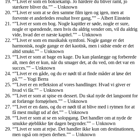
“”Livet er som en boksekamp. Jo hårdere du bliver ramt, jo
stærkere bliver du.”” – Unknown
“”Livet er som at se den samme film igen og igen, men at
forvente et anderledes resultat hver gang.”” – Albert Einstein
“”Livet er som en bog. Nogle kapitler er søde, nogle er sure,
nogle er spændende, men hvis du aldrig vender om, vil du aldrig
vide, hvad der er næste kapitel.”” – Unknown
“”Livet er som en musikalsk symfoni. Nogle gange er det
harmonisk, nogle gange er det kaotisk, men i sidste ende er det
altid smukt.”” – Unknown
“”Livet er som at bage en kage. Du kan planlægge og forberede
alt, men det er kun, når du smager det, at du ved, om det var en
succes.”” – Unknown
“”Livet er en gåde, og du er nødt til at finde måder at løse det
på.”” – Yogi Berra
“”Livet er en refleksion af vores handlinger. Hvad vi giver er
hvad vi får.”” – Unknown
“”Livet er som at spise en dessert. Du skal nyde det langsomt for
at forlænge fornøjelsen.”” – Unknown
“”Livet er en dans, og du er nødt til at blive med i rytmen for at
få mest muligt ud af det.”” – Unknown
“”Livet er som at se en solopgang. Det handler om at nyde de
smukke øjeblikke før dagen begynder.”” – Unknown
“”Livet er som at rejse. Det handler ikke kun om destinationen,
men også om rejsen derhen.”” – Unknown