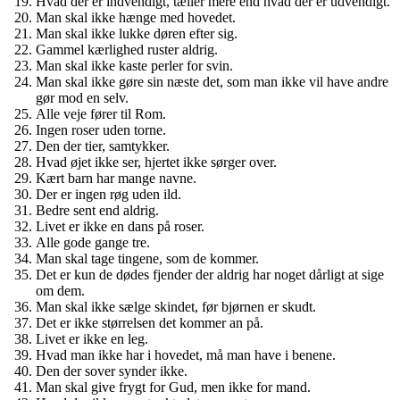
Hvad der er indvendigt, tæller mere end hvad der er udvendigt.
Man skal ikke hænge med hovedet.
Man skal ikke lukke døren efter sig.
Gammel kærlighed ruster aldrig.
Man skal ikke kaste perler for svin.
Man skal ikke gøre sin næste det, som man ikke vil have andre
gør mod en selv.
Alle veje fører til Rom.
Ingen roser uden torne.
Den der tier, samtykker.
Hvad øjet ikke ser, hjertet ikke sørger over.
Kært barn har mange navne.
Der er ingen røg uden ild.
Bedre sent end aldrig.
Livet er ikke en dans på roser.
Alle gode gange tre.
Man skal tage tingene, som de kommer.
Det er kun de dødes fjender der aldrig har noget dårligt at sige
om dem.
Man skal ikke sælge skindet, før bjørnen er skudt.
Det er ikke størrelsen det kommer an på.
Livet er ikke en leg.
Hvad man ikke har i hovedet, må man have i benene.
Den der sover synder ikke.
Man skal give frygt for Gud, men ikke for mand.