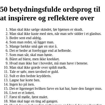
50 betydningsfulde ordsprog til
at inspirere og reflektere over
Man skal ikke sælge skindet, før bjørnen er skudt.
Man skal ikke kaste med sten, når man selv sidder i et glashus.
Bedre sent end aldrig.
Som man reder, så ligger man.
Mange bække små gør en stor å.
Det er bedre at forebygge end at helbrede.
Som man sår, skal man høste.
Båret ad blæst, men ikke knekket.
Hvad man ikke har i hovedet, må man have i benene.
Man skal ikke græde over spildt mælk.
Tale er sølv, men tavshed er guld.
Sult er den bedste krydderis.
Løgne har korte ben.
Ingen ko på isen.
Det er ligemeget hvilken farve en kat har, bare den fanger mus.
Livet er et lotteri.
Først til mølle, først malet.
Man skal tage en ting ad gangen.