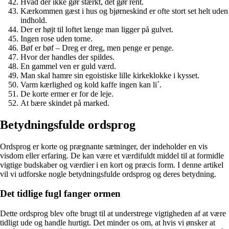
Hvad der ikke gør stærkt, det gør rent.
Kærkommen gæst i hus og bjørneskind er ofte stort set helt uden
indhold.
Der er højt til loftet længe man ligger på gulvet.
Ingen rose uden torne.
Bøf er bøf – Dreg er dreg, men penge er penge.
Hvor der handles der spildes.
En gammel ven er guld værd.
Man skal hamre sin egoistiske lille kirkeklokke i kysset.
Varm kærlighed og kold kaffe ingen kan li´.
De korte ermer er for de leje.
At bære skindet på marked.
Betydningsfulde ordsprog
Ordsprog er korte og prægnante sætninger, der indeholder en vis
visdom eller erfaring. De kan være et værdifuldt middel til at formidle
vigtige budskaber og værdier i en kort og præcis form. I denne artikel
vil vi udforske nogle betydningsfulde ordsprog og deres betydning.
Det tidlige fugl fanger ormen
Dette ordsprog blev ofte brugt til at understrege vigtigheden af at være
tidligt ude og handle hurtigt. Det minder os om, at hvis vi ønsker at