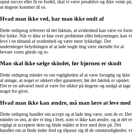
opnå succes eller få en fordel, skal vi være proaktive og ikke vente på,
at tingene kommer til os.
Hvad man ikke ved, har man ikke ondt af
Dette ordsprog refererer til det faktum, at uvidenhed kan være en form
for lykke. Når vi ikke er klar over problemer eller bekymringer, kan vi
leve i en tilstand af uvidenhed og være mere lykkelige. Det
understreger betydningen af at lade nogle ting være ukendte for at
bevare vores glæde og ro.
Man skal ikke sælge skindet, før bjørnen er skudt
Dette ordsprog minder os om vigtigheden af at være forsigtig og ikke
at antage, at noget er sikkert eller garanteret, før det faktisk er opnået.
Det er en advarsel mod at være for sikker på tingene og undgå at tage
noget for givet.
Hvad man ikke kan ændre, må man lære at leve med
Dette ordsprog handler om accept og at lade ting være, som de er. Det
minder os om, at der er ting i livet, som vi ikke kan ændre, og at det er
vigtigt at acceptere dem og finde måder at leve med dem på. Det
handler om at finde indre fred og tilpasse sig til de omstændigheder, vi