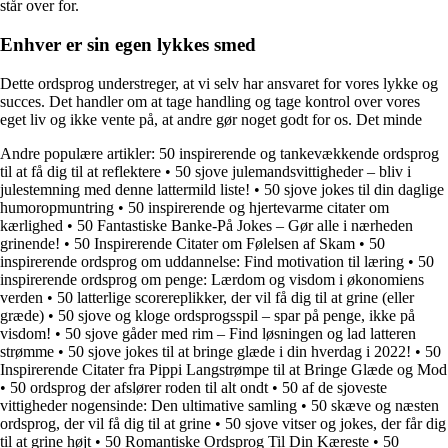
står over for.
Enhver er sin egen lykkes smed
Dette ordsprog understreger, at vi selv har ansvaret for vores lykke og
succes. Det handler om at tage handling og tage kontrol over vores
eget liv og ikke vente på, at andre gør noget godt for os. Det minde
Andre populære artikler:
50 inspirerende og tankevækkende ordsprog
til at få dig til at reflektere
•
50 sjove julemandsvittigheder – bliv i
julestemning med denne lattermild liste!
•
50 sjove jokes til din daglige
humoropmuntring
•
50 inspirerende og hjertevarme citater om
kærlighed
•
50 Fantastiske Banke-På Jokes – Gør alle i nærheden
grinende!
•
50 Inspirerende Citater om Følelsen af Skam
•
50
inspirerende ordsprog om uddannelse: Find motivation til læring
•
50
inspirerende ordsprog om penge: Lærdom og visdom i økonomiens
verden
•
50 latterlige scorereplikker, der vil få dig til at grine (eller
græde)
•
50 sjove og kloge ordsprogsspil – spar på penge, ikke på
visdom!
•
50 sjove gåder med rim – Find løsningen og lad latteren
strømme
•
50 sjove jokes til at bringe glæde i din hverdag i 2022!
•
50
Inspirerende Citater fra Pippi Langstrømpe til at Bringe Glæde og Mod
•
50 ordsprog der afslører roden til alt ondt
•
50 af de sjoveste
vittigheder nogensinde: Den ultimative samling
•
50 skæve og næsten
ordsprog, der vil få dig til at grine
•
50 sjove vitser og jokes, der får dig
til at grine højt
•
50 Romantiske Ordsprog Til Din Kæreste
•
50