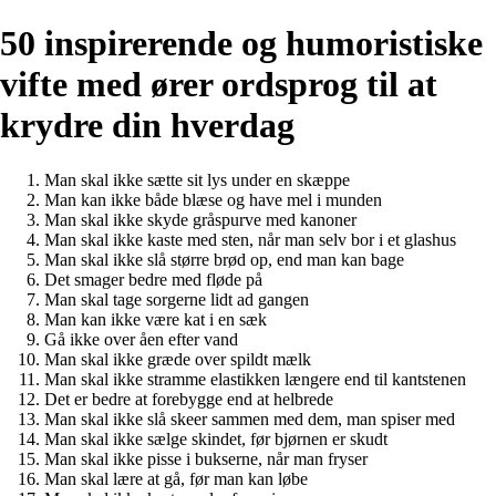
50 inspirerende og humoristiske
vifte med ører ordsprog til at
krydre din hverdag
Man skal ikke sætte sit lys under en skæppe
Man kan ikke både blæse og have mel i munden
Man skal ikke skyde gråspurve med kanoner
Man skal ikke kaste med sten, når man selv bor i et glashus
Man skal ikke slå større brød op, end man kan bage
Det smager bedre med fløde på
Man skal tage sorgerne lidt ad gangen
Man kan ikke være kat i en sæk
Gå ikke over åen efter vand
Man skal ikke græde over spildt mælk
Man skal ikke stramme elastikken længere end til kantstenen
Det er bedre at forebygge end at helbrede
Man skal ikke slå skeer sammen med dem, man spiser med
Man skal ikke sælge skindet, før bjørnen er skudt
Man skal ikke pisse i bukserne, når man fryser
Man skal lære at gå, før man kan løbe