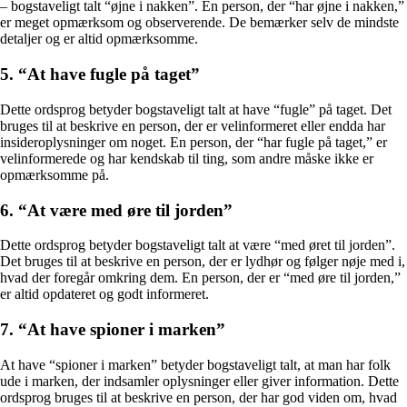
– bogstaveligt talt “øjne i nakken”. En person, der “har øjne i nakken,”
er meget opmærksom og observerende. De bemærker selv de mindste
detaljer og er altid opmærksomme.
5. “At have fugle på taget”
Dette ordsprog betyder bogstaveligt talt at have “fugle” på taget. Det
bruges til at beskrive en person, der er velinformeret eller endda har
insideroplysninger om noget. En person, der “har fugle på taget,” er
velinformerede og har kendskab til ting, som andre måske ikke er
opmærksomme på.
6. “At være med øre til jorden”
Dette ordsprog betyder bogstaveligt talt at være “med øret til jorden”.
Det bruges til at beskrive en person, der er lydhør og følger nøje med i,
hvad der foregår omkring dem. En person, der er “med øre til jorden,”
er altid opdateret og godt informeret.
7. “At have spioner i marken”
At have “spioner i marken” betyder bogstaveligt talt, at man har folk
ude i marken, der indsamler oplysninger eller giver information. Dette
ordsprog bruges til at beskrive en person, der har god viden om, hvad