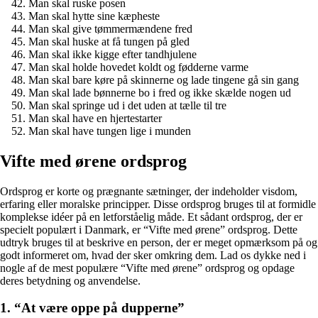
Man skal ruske posen
Man skal hytte sine kæpheste
Man skal give tømmermændene fred
Man skal huske at få tungen på gled
Man skal ikke kigge efter tandhjulene
Man skal holde hovedet koldt og fødderne varme
Man skal bare køre på skinnerne og lade tingene gå sin gang
Man skal lade bønnerne bo i fred og ikke skælde nogen ud
Man skal springe ud i det uden at tælle til tre
Man skal have en hjertestarter
Man skal have tungen lige i munden
Vifte med ørene ordsprog
Ordsprog er korte og prægnante sætninger, der indeholder visdom,
erfaring eller moralske principper. Disse ordsprog bruges til at formidle
komplekse idéer på en letforståelig måde. Et sådant ordsprog, der er
specielt populært i Danmark, er “Vifte med ørene” ordsprog. Dette
udtryk bruges til at beskrive en person, der er meget opmærksom på og
godt informeret om, hvad der sker omkring dem. Lad os dykke ned i
nogle af de mest populære “Vifte med ørene” ordsprog og opdage
deres betydning og anvendelse.
1. “At være oppe på dupperne”