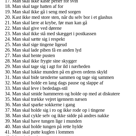
Man skal ikke kaste perler for svin
Man skal tage hatten af for
Man skal ikke gå i seng med sorgen
Kast ikke med store sten, når du selv bor i et glashus
Man skal lære at krybe, før man kan gå
Man skal give ved dørene
Man skal ikke stå med skægget i postkassen
Man skal sætte sig i respekt
Man skal sige tingene ligeud
Man skal lade piben få en anden lyd
Man skal hente pusten
Man skal ikke frygte sine skygger
Man skal tage sig i agt for ild i nærheden
Man skal lukke munden på en given ordens skyld
Man skal bide tænderne sammen og tage sig sammen
Man skal holde en lang dags pause og slappe af
Man skal leve i bededags-stil
Man skal smide hammeren og holde op med at diskutere
Man skal trække vejret igennem næsen
Man skal sparke sokkerne i gang
Man skal holde sig i ro og ikke rode op i tingene
Man skal cykle selv og ikke sidde på andres nakke
Man skal have tungen lige i munden
Man skal holde tungen på rette hylde
Man skal putte kuglen i lommen