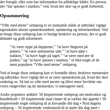
der foregår, eller som har information fra pålidelige kilder. En person,
der “har spioner i marken,” ved, hvad der sker og er godt forberedt.
Opsummering
“Vifte med ørene” ordsprog er en fantastisk måde at udtrykke vigtige
egenskaber såsom opmærksomhed, opdatering og informerethed. Ved
at bruge disse ordsprog kan vi hurtigt beskrive en person, der er godt
tilsluttet og godt informeret.
“At være oppe på dupperne,” “at have fingeren på
pulsen,” “at være antennerne ude,” “at have øjne i
nakken,” “at have fugle på taget,” “at være med øre til
jorden,” og “at have spioner i marken,” er blot nogle af de
mest populære “Vifte med ørene” ordsprog.
Ved at bruge disse ordsprog kan vi formidle ideer, beskrive mennesker
og udtrykke, hvor vigtigt det er at være opmærksom på, hvad der sker
omkring os. Så lad os vifte med ørerne og blive mere bevidste om
vores omgivelser og de mennesker, vi interagerer med.
Andre populære artikler:
50 Inspirerende ordsprog om motivation og
handlekraft
•
50 inspirerende mad citater til at vække din appetit
•
50
inspirerende engle ordsprog til at forvandle din dag
•
Nyd dagens
ordsprog – 50 inspirerende visdomsord til at starte din dag med
•