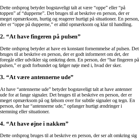
Dette ordsprog betyder bogstaveligt talt at være “oppe” eller “på
toppen” af “dupperne”. Det bruges til at beskrive en person, der er
meget opmærksom, hurtig og reagerer hurtigt på situationer. En person,
der er “oppe på dupperne,” er altid opmærksom og klar til handling.
2. “At have fingeren på pulsen”
Dette ordsprog betyder at have en konstant fornemmelse af pulsen. Det
bruges til at beskrive en person, der er godt informeret om det, der
foregår eller udvikler sig omkring dem. En person, der “har fingeren på
pulsen,” er godt forbundet og følger nøje med i, hvad der sker.
3. “At være antennerne ude”
At have “antennerne ude” betyder bogstaveligt talt at have antenner
ude for at fange signaler. Det bruges til at beskrive en person, der er
meget opmærksom på og følsom over for subtile signaler og tegn. En
person, der har “antennerne ude,” opfanger hurtigt ændringer i
stemning eller situationer.
4. “At have øjne i nakken”
Dette ordsprog bruges til at beskrive en person, der ser alt omkring sig