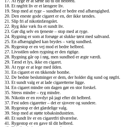
At ryge er at sætte ild til dit helbred.
Et røgfrit liv er et længere liv.
Stop med at ryge – sundhed er bedre end afhængighed.
Den eneste gode cigaret er en, der ikke tændes.
Slip fri af nikotinfængslet.
Ryg ikke væk fra et sundt liv.
Gør dig selv en tjeneste – stop med at ryge.
Rygning er som at forsøge at slukke tørst med saltvand.
En afhængighed kan brydes – vælg sundhed.
Rygestop er en vej mod et bedre helbred.
Livsstilen uden rygning er den rigtige.
Rygning går op i røg, men sundhed er ægte værdi.
Tænd et lys, ikke en cigaret.
At ryge er at lege med ilden.
En cigaret er en tikkende bombe.
De bedste beslutninger er dem, der holder dig sund og røgfri.
Et sundt valg er at lade cigaretterne ligge.
En cigaret mindre om dagen gør en stor forskel.
Stress mindre – ryg mindre.
Nikotin er en rovdyr på jagt efter dit helbred.
Fest uden cigaretter – det er sjovere og sundere.
Rygestop er det glædelige valg.
Stop med at støtte tobaksindustrien.
Et sundt liv er en cigaretfri tilværelse.
Rygestop er en gave til dit helbred.