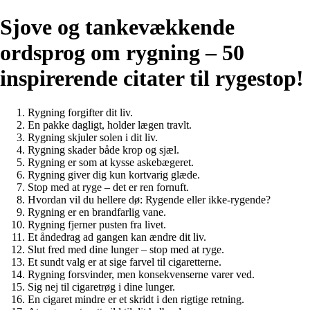
Sjove og tankevækkende
ordsprog om rygning – 50
inspirerende citater til rygestop!
Rygning forgifter dit liv.
En pakke dagligt, holder lægen travlt.
Rygning skjuler solen i dit liv.
Rygning skader både krop og sjæl.
Rygning er som at kysse askebægeret.
Rygning giver dig kun kortvarig glæde.
Stop med at ryge – det er ren fornuft.
Hvordan vil du hellere dø: Rygende eller ikke-rygende?
Rygning er en brandfarlig vane.
Rygning fjerner pusten fra livet.
Et åndedrag ad gangen kan ændre dit liv.
Slut fred med dine lunger – stop med at ryge.
Et sundt valg er at sige farvel til cigaretterne.
Rygning forsvinder, men konsekvenserne varer ved.
Sig nej til cigaretrøg i dine lunger.
En cigaret mindre er et skridt i den rigtige retning.