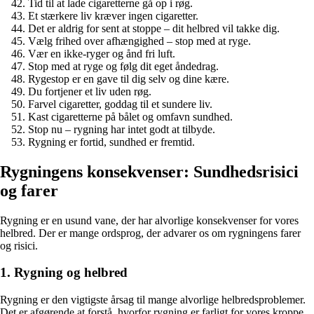
Tid til at lade cigaretterne gå op i røg.
Et stærkere liv kræver ingen cigaretter.
Det er aldrig for sent at stoppe – dit helbred vil takke dig.
Vælg frihed over afhængighed – stop med at ryge.
Vær en ikke-ryger og ånd fri luft.
Stop med at ryge og følg dit eget åndedrag.
Rygestop er en gave til dig selv og dine kære.
Du fortjener et liv uden røg.
Farvel cigaretter, goddag til et sundere liv.
Kast cigaretterne på bålet og omfavn sundhed.
Stop nu – rygning har intet godt at tilbyde.
Rygning er fortid, sundhed er fremtid.
Rygningens konsekvenser: Sundhedsrisici
og farer
Rygning er en usund vane, der har alvorlige konsekvenser for vores
helbred. Der er mange ordsprog, der advarer os om rygningens farer
og risici.
1. Rygning og helbred
Rygning er den vigtigste årsag til mange alvorlige helbredsproblemer.
Det er afgørende at forstå, hvorfor rygning er farligt for vores kroppe.