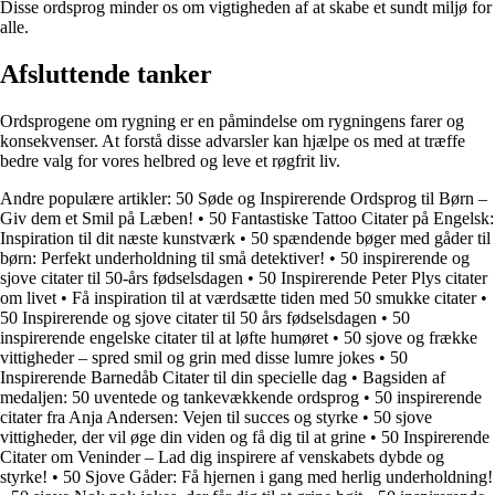
Disse ordsprog minder os om vigtigheden af at skabe et sundt miljø for
alle.
Afsluttende tanker
Ordsprogene om rygning er en påmindelse om rygningens farer og
konsekvenser. At forstå disse advarsler kan hjælpe os med at træffe
bedre valg for vores helbred og leve et røgfrit liv.
Andre populære artikler:
50 Søde og Inspirerende Ordsprog til Børn –
Giv dem et Smil på Læben!
•
50 Fantastiske Tattoo Citater på Engelsk:
Inspiration til dit næste kunstværk
•
50 spændende bøger med gåder til
børn: Perfekt underholdning til små detektiver!
•
50 inspirerende og
sjove citater til 50-års fødselsdagen
•
50 Inspirerende Peter Plys citater
om livet
•
Få inspiration til at værdsætte tiden med 50 smukke citater
•
50 Inspirerende og sjove citater til 50 års fødselsdagen
•
50
inspirerende engelske citater til at løfte humøret
•
50 sjove og frække
vittigheder – spred smil og grin med disse lumre jokes
•
50
Inspirerende Barnedåb Citater til din specielle dag
•
Bagsiden af
medaljen: 50 uventede og tankevækkende ordsprog
•
50 inspirerende
citater fra Anja Andersen: Vejen til succes og styrke
•
50 sjove
vittigheder, der vil øge din viden og få dig til at grine
•
50 Inspirerende
Citater om Veninder – Lad dig inspirere af venskabets dybde og
styrke!
•
50 Sjove Gåder: Få hjernen i gang med herlig underholdning!