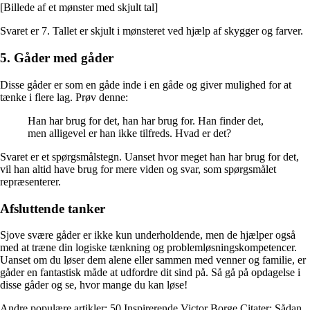
[Billede af et mønster med skjult tal]
Svaret er 7. Tallet er skjult i mønsteret ved hjælp af skygger og farver.
5. Gåder med gåder
Disse gåder er som en gåde inde i en gåde og giver mulighed for at
tænke i flere lag. Prøv denne:
Han har brug for det, han har brug for. Han finder det,
men alligevel er han ikke tilfreds. Hvad er det?
Svaret er et spørgsmålstegn. Uanset hvor meget han har brug for det,
vil han altid have brug for mere viden og svar, som spørgsmålet
repræsenterer.
Afsluttende tanker
Sjove svære gåder er ikke kun underholdende, men de hjælper også
med at træne din logiske tænkning og problemløsningskompetencer.
Uanset om du løser dem alene eller sammen med venner og familie, er
gåder en fantastisk måde at udfordre dit sind på. Så gå på opdagelse i
disse gåder og se, hvor mange du kan løse!
Andre populære artikler:
50 Inspirerende Victor Borge Citater: Sådan