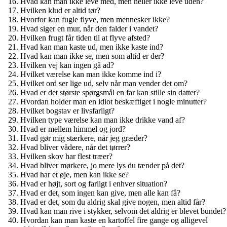
Hvad kan man ikke leve med, men heller ikke leve uden?
Hvilken klud er altid tør?
Hvorfor kan fugle flyve, men mennesker ikke?
Hvad siger en mur, når den falder i vandet?
Hvilken frugt får tiden til at flyve afsted?
Hvad kan man kaste ud, men ikke kaste ind?
Hvad kan man ikke se, men som altid er der?
Hvilken vej kan ingen gå ad?
Hvilket værelse kan man ikke komme ind i?
Hvilket ord ser lige ud, selv når man vender det om?
Hvad er det største spørgsmål en far kan stille sin datter?
Hvordan holder man en idiot beskæftiget i nogle minutter?
Hvilket bogstav er livsfarligt?
Hvilken type værelse kan man ikke drikke vand af?
Hvad er mellem himmel og jord?
Hvad gør mig stærkere, når jeg græder?
Hvad bliver vådere, når det tørrer?
Hvilken skov har flest træer?
Hvad bliver mørkere, jo mere lys du tænder på det?
Hvad har et øje, men kan ikke se?
Hvad er højt, sort og farligt i enhver situation?
Hvad er det, som ingen kan give, men alle kan få?
Hvad er det, som du aldrig skal give nogen, men altid får?
Hvad kan man rive i stykker, selvom det aldrig er blevet bundet?
Hvordan kan man kaste en kartoffel fire gange og alligevel