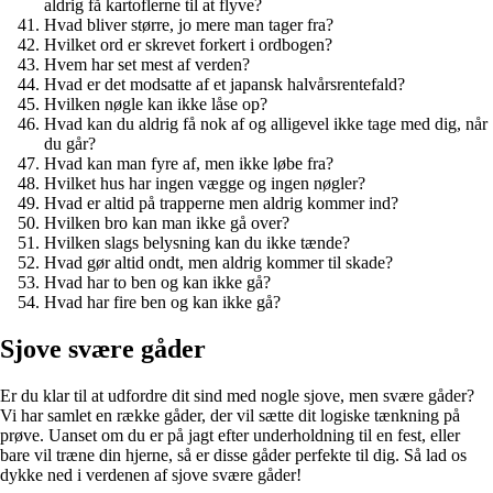
aldrig få kartoflerne til at flyve?
Hvad bliver større, jo mere man tager fra?
Hvilket ord er skrevet forkert i ordbogen?
Hvem har set mest af verden?
Hvad er det modsatte af et japansk halvårsrentefald?
Hvilken nøgle kan ikke låse op?
Hvad kan du aldrig få nok af og alligevel ikke tage med dig, når
du går?
Hvad kan man fyre af, men ikke løbe fra?
Hvilket hus har ingen vægge og ingen nøgler?
Hvad er altid på trapperne men aldrig kommer ind?
Hvilken bro kan man ikke gå over?
Hvilken slags belysning kan du ikke tænde?
Hvad gør altid ondt, men aldrig kommer til skade?
Hvad har to ben og kan ikke gå?
Hvad har fire ben og kan ikke gå?
Sjove svære gåder
Er du klar til at udfordre dit sind med nogle sjove, men svære gåder?
Vi har samlet en række gåder, der vil sætte dit logiske tænkning på
prøve. Uanset om du er på jagt efter underholdning til en fest, eller
bare vil træne din hjerne, så er disse gåder perfekte til dig. Så lad os
dykke ned i verdenen af sjove svære gåder!