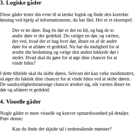
3. Logiske gåder
Disse gåder tester din evne til at tænke logisk og finde den korrekte
løsning ved hjælp af informationerne, du har fået. Her er et eksempel:
Der er tre døre. Bag én dør er der en bil, og bag de to
andre døre er der gedekid. Du vælger en dør, og værten,
der ved, hvad der er bag hver dør, åbner en af de andre
døre for at afsløre et gedekid. Nu har du mulighed for at
ændre din beslutning og vælge den anden lukkede dør i
stedet. Hvad skal du gøre for at øge dine chancer for at
vinde bilen?
I dette tilfælde skal du skifte døren. Selvom det kan virke modintuitivt,
så øger du faktisk dine chancer for at vinde bilen ved at skifte døren.
De sandsynlighedsmæssige chancer ændrer sig, når værten åbner en
dør og afslører et gedekid.
4. Visuelle gåder
Nogle gåder er mere visuelle og kræver opmærksomhed på detaljer.
Prøv denne:
Kan du finde det skjulte tal i nedenstående mønster?