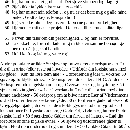
Jeg har normalt et godt sind. Det sjove stopper dog dagligt.
Øjeblikkelig lykke, bare vent et øjeblik.
Jeg har mistet min telefon… og nu er det bare mig og alle mine
tanker. Godt arbejde, konspiration!
Jeg ser ikke film – Jeg justerer farverne på min virkelighed.
Hjernen er mit næste projekt. Det er en lille smule splittet lige
nu.
Farven din taler om din personlighed… og min er forvirret.
Tak, skæbne, fordi du lader mig møde den samme behagelige
person, når jeg skal handle.
Hold kæft og lad mig være rig!
Andre populære artikler:
50 sjove og provokerende ordsprog der får
dig til at grine (eller ryste på hovedet)
•
Udfordr din logiske sans med
50 gåder – Kan du løse dem alle?
•
Udfordrende gåder til voksne: 50
sjove og forbløffende svar
•
50 inspirerende citater af H.C. Andersen
•
50 inspirerende engelske ordsprog: Oversættelser og betydning
•
50
sjove andevittigheder – Lær hvordan du får alle til at grine med dine
lumre anekdoter
•
50 ordsprog om at blive narret: Lær af Visdommens
ord
•
Hvor er den sidste krone gåde: 50 udfordrende gåder at løse
•
50
Uhyggelige gåder, der vil sende iskolde gys ned ad din rygrad
•
50
inspirationer fra Fynske ordsprog: Gode råd, visdom og humor fra det
fynske land
•
50 Spændende Gåder om farven på hattene – Lad dig
forbløffe af dine logiske evner!
•
50 sjove og udfordrende gåder til
børn: Hold dem underholdt og stimuleret!
•
50 Unikke Citater til 60 års