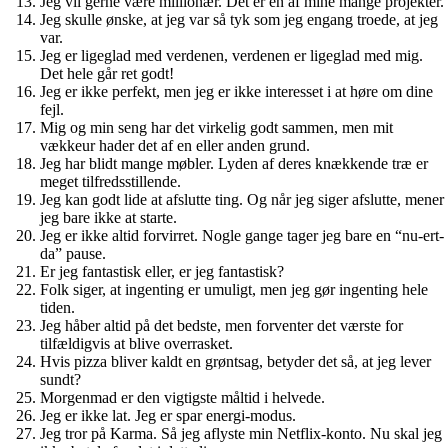
Jeg vil gerne være millionær. Det er en af mine mange projekter.
Jeg skulle ønske, at jeg var så tyk som jeg engang troede, at jeg
var.
Jeg er ligeglad med verdenen, verdenen er ligeglad med mig.
Det hele går ret godt!
Jeg er ikke perfekt, men jeg er ikke interesset i at høre om dine
fejl.
Mig og min seng har det virkelig godt sammen, men mit
vækkeur hader det af en eller anden grund.
Jeg har blidt mange møbler. Lyden af deres knækkende træ er
meget tilfredsstillende.
Jeg kan godt lide at afslutte ting. Og når jeg siger afslutte, mener
jeg bare ikke at starte.
Jeg er ikke altid forvirret. Nogle gange tager jeg bare en “nu-ert-
da” pause.
Er jeg fantastisk eller, er jeg fantastisk?
Folk siger, at ingenting er umuligt, men jeg gør ingenting hele
tiden.
Jeg håber altid på det bedste, men forventer det værste for
tilfældigvis at blive overrasket.
Hvis pizza bliver kaldt en grøntsag, betyder det så, at jeg lever
sundt?
Morgenmad er den vigtigste måltid i helvede.
Jeg er ikke lat. Jeg er spar energi-modus.
Jeg tror på Karma. Så jeg aflyste min Netflix-konto. Nu skal jeg