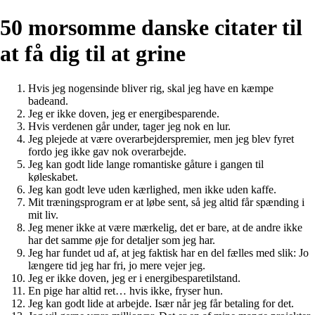
50 morsomme danske citater til
at få dig til at grine
Hvis jeg nogensinde bliver rig, skal jeg have en kæmpe
badeand.
Jeg er ikke doven, jeg er energibesparende.
Hvis verdenen går under, tager jeg nok en lur.
Jeg plejede at være overarbejderspremier, men jeg blev fyret
fordo jeg ikke gav nok overarbejde.
Jeg kan godt lide lange romantiske gåture i gangen til
køleskabet.
Jeg kan godt leve uden kærlighed, men ikke uden kaffe.
Mit træningsprogram er at løbe sent, så jeg altid får spænding i
mit liv.
Jeg mener ikke at være mærkelig, det er bare, at de andre ikke
har det samme øje for detaljer som jeg har.
Jeg har fundet ud af, at jeg faktisk har en del fælles med slik: Jo
længere tid jeg har fri, jo mere vejer jeg.
Jeg er ikke doven, jeg er i energibesparetilstand.
En pige har altid ret… hvis ikke, fryser hun.
Jeg kan godt lide at arbejde. Især når jeg får betaling for det.