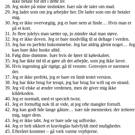
ikke betale for det i dette liv.
Jeg stoler på mine instinkter. Især når de taler om mad.
Jeg lader som om jeg arbejder her. De lader som om de betaler
mig.
Jeg er ikke overvægtig, jeg er bare nem at finde… Hvis man er
på et kort.
Jo flere julelys man sætter op, jo mindre skal man støve.
Jeg er ikke doven. Jeg er bare modvillig til at deltage i verden.
Jeg har en perfekt hukommelse. Jeg har aldrig glemt noget… Jeg
kan bare ikke huske altid.
Følg dine drømme. Især hvis de fører til køleskabet.
Jeg har ikke tid til at gøre alt det arbejde, som jeg ikke laver.
Hvis ingenting går rigtigt, gå til venstre. Genvejen er nærmest
der.
Jeg er ikke perfekt, jeg er bare en limit testet version.
Jeg har ikke brug for terapi, jeg har brug for wifi og en strand.
Jeg vil elske at ændre verdenen, men de giver mig ikke
kildekoden.
Jeg er normalt, med et specielt twist.
Jeg er fornuftig nok til at vide, at jeg ofte mangler fornuft.
Jeg kan godt lide lange gåture… især når mennesker, der irriterer
mig, tager dem.
Jeg er ikke tabt. Jeg er bare ude og udforske.
Jeg er helt sikkert et kravleglas halvfyldt med muligheder.
Efteråret kommer – gå væk varme vejrhjerne.