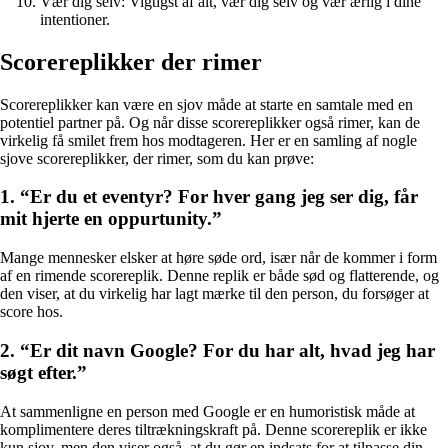
Vær dig selv: Vigtigst af alt, vær dig selv og vær ærlig i dine
intentioner.
Scorereplikker der rimer
Scorereplikker kan være en sjov måde at starte en samtale med en
potentiel partner på. Og når disse scorereplikker også rimer, kan de
virkelig få smilet frem hos modtageren. Her er en samling af nogle
sjove scorereplikker, der rimer, som du kan prøve:
1. “Er du et eventyr? For hver gang jeg ser dig, får
mit hjerte en oppurtunity.”
Mange mennesker elsker at høre søde ord, især når de kommer i form
af en rimende scorereplik. Denne replik er både sød og flatterende, og
den viser, at du virkelig har lagt mærke til den person, du forsøger at
score hos.
2. “Er dit navn Google? For du har alt, hvad jeg har
søgt efter.”
At sammenligne en person med Google er en humoristisk måde at
komplimentere deres tiltrækningskraft på. Denne scorereplik er ikke
kun sjov, men den viser også, at du gør en indsats for at tilpasse din