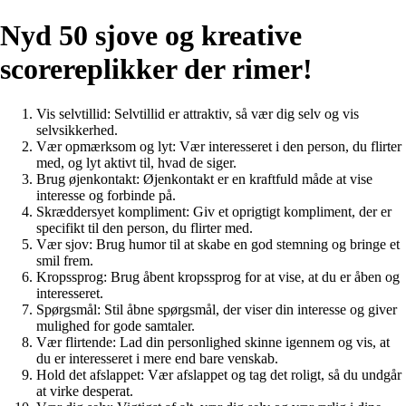
Nyd 50 sjove og kreative
scorereplikker der rimer!
Vis selvtillid: Selvtillid er attraktiv, så vær dig selv og vis
selvsikkerhed.
Vær opmærksom og lyt: Vær interesseret i den person, du flirter
med, og lyt aktivt til, hvad de siger.
Brug øjenkontakt: Øjenkontakt er en kraftfuld måde at vise
interesse og forbinde på.
Skræddersyet kompliment: Giv et oprigtigt kompliment, der er
specifikt til den person, du flirter med.
Vær sjov: Brug humor til at skabe en god stemning og bringe et
smil frem.
Kropssprog: Brug åbent kropssprog for at vise, at du er åben og
interesseret.
Spørgsmål: Stil åbne spørgsmål, der viser din interesse og giver
mulighed for gode samtaler.
Vær flirtende: Lad din personlighed skinne igennem og vis, at
du er interesseret i mere end bare venskab.
Hold det afslappet: Vær afslappet og tag det roligt, så du undgår
at virke desperat.