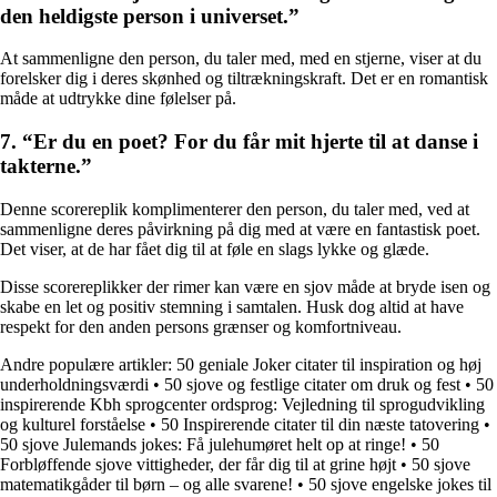
den heldigste person i universet.”
At sammenligne den person, du taler med, med en stjerne, viser at du
forelsker dig i deres skønhed og tiltrækningskraft. Det er en romantisk
måde at udtrykke dine følelser på.
7. “Er du en poet? For du får mit hjerte til at danse i
takterne.”
Denne scorereplik komplimenterer den person, du taler med, ved at
sammenligne deres påvirkning på dig med at være en fantastisk poet.
Det viser, at de har fået dig til at føle en slags lykke og glæde.
Disse scorereplikker der rimer kan være en sjov måde at bryde isen og
skabe en let og positiv stemning i samtalen. Husk dog altid at have
respekt for den anden persons grænser og komfortniveau.
Andre populære artikler:
50 geniale Joker citater til inspiration og høj
underholdningsværdi
•
50 sjove og festlige citater om druk og fest
•
50
inspirerende Kbh sprogcenter ordsprog: Vejledning til sprogudvikling
og kulturel forståelse
•
50 Inspirerende citater til din næste tatovering
•
50 sjove Julemands jokes: Få julehumøret helt op at ringe!
•
50
Forbløffende sjove vittigheder, der får dig til at grine højt
•
50 sjove
matematikgåder til børn – og alle svarene!
•
50 sjove engelske jokes til