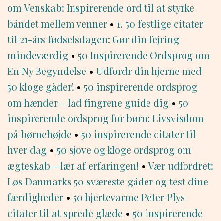
om Venskab: Inspirerende ord til at styrke
båndet mellem venner
•
1. 50 festlige citater
til 21-års fødselsdagen: Gør din fejring
mindeværdig
•
50 Inspirerende Ordsprog om
En Ny Begyndelse
•
Udfordr din hjerne med
50 kloge gåder!
•
50 inspirerende ordsprog
om hænder – lad fingrene guide dig
•
50
inspirerende ordsprog for børn: Livsvisdom
på børnehøjde
•
50 inspirerende citater til
hver dag
•
50 sjove og kloge ordsprog om
ægteskab – lær af erfaringen!
•
Vær udfordret:
Løs Danmarks 50 sværeste gåder og test dine
færdigheder
•
50 hjertevarme Peter Plys
citater til at sprede glæde
•
50 inspirerende