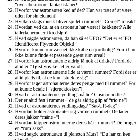
“over-the-moon” fantastisk her!”
Hvorfor var astronauten ked af det? Han var træt af at være
uden for sin element!
Hvilken slags musik bliver spillet i rummet? “Comet”-musik!
Hvordan ved du, at en astronaut har været i køkkenet? Alle
tallerkenerne er i kredsløb!
Hvad sagde astronauten, da han så et UFO? “Det er et IFO –
Identificeret Flyvende Objekt!”
Hvorfor kunne rumvæsnet ikke købe en jordbolig? Fordi han
ikke kunne finde et passende grønt rum-areal!
Hvorfor kan astronauterne aldrig få nok at drikke? Fordi de
altid er “Tørst-yris-ke” efter vand!
Hvorfor kan astronauterne lide at være i rummet? Fordi der er
altid plads til, at de kan “strække sig”!
Hvorfor tager astronauterne deres penge med til rummet? For
at kunne betale i “stjernekiosken”!
Hvad er astronauternes yndlingsmåltid? Cosmonoodles!
Der er altid fest i rummet – de går aldrig glip af “trio-ne”!
Hvad er astronauternes yndlingsdag? “Sat-UR-dag”!
Hvordan holder astronauter sig varme i rummet? De lader
deres jakker “måne -“!
Hvordan klipper astronauterne deres hår i rummet? De bruger
en “rum-saks”!
Hvad sagde astronauten til planeten Mars? “Du har en køn
planet!”