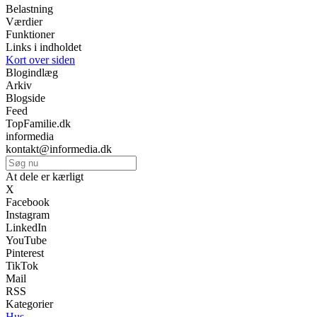
Belastning
Værdier
Funktioner
Links i indholdet
Kort over siden
Blogindlæg
Arkiv
Blogside
Feed
TopFamilie.dk
informedia
kontakt@informedia.dk
At dele er kærligt
X
Facebook
Instagram
LinkedIn
YouTube
Pinterest
TikTok
Mail
RSS
Kategorier
Hus