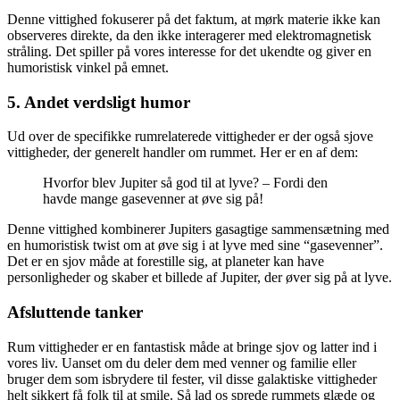
Denne vittighed fokuserer på det faktum, at mørk materie ikke kan
observeres direkte, da den ikke interagerer med elektromagnetisk
stråling. Det spiller på vores interesse for det ukendte og giver en
humoristisk vinkel på emnet.
5. Andet verdsligt humor
Ud over de specifikke rumrelaterede vittigheder er der også sjove
vittigheder, der generelt handler om rummet. Her er en af dem:
Hvorfor blev Jupiter så god til at lyve? – Fordi den
havde mange gasevenner at øve sig på!
Denne vittighed kombinerer Jupiters gasagtige sammensætning med
en humoristisk twist om at øve sig i at lyve med sine “gasevenner”.
Det er en sjov måde at forestille sig, at planeter kan have
personligheder og skaber et billede af Jupiter, der øver sig på at lyve.
Afsluttende tanker
Rum vittigheder er en fantastisk måde at bringe sjov og latter ind i
vores liv. Uanset om du deler dem med venner og familie eller
bruger dem som isbrydere til fester, vil disse galaktiske vittigheder
helt sikkert få folk til at smile. Så lad os sprede rummets glæde og