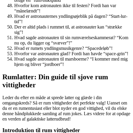
bruge en “rum-blikspand”
Hvorfor kom astronauten ikke til festen? Fordi han var
“månelændt”!
Hvad er astronauternes yndlingsøjeblik på dagen? “Start-lur-
tid”!
Der er altid plads i rummet til, at astronauter kan “strække
sig”!
Hvad sagde astronauten til sin rumværelseskammerat? “Kom
nu op, du ligger og “svæver”!”
Hvad er rumets yndlingsmusikgenre? “Spacedeløb”!
Hvorfor var astronauten glad? Fordi han havde “space-grin”!
Hvad sagde astronauten til marsboerne? “I kommer med mig
hjem og bliver “jordboer”!
Rumlatter: Din guide til sjove rum
vittigheder
Leder du efter en måde at sprede latter og glæde i din
omgangskreds? Så er rum vittigheder det perfekte valg! Uanset om
du er en rumentusiast eller blot nyder en god vittighed, vil du elske
denne håndplukkede samling af rum jokes. Læs videre for at opdage
en verden af galaktiske latterudbrud!
Introduktion til rum vittigheder