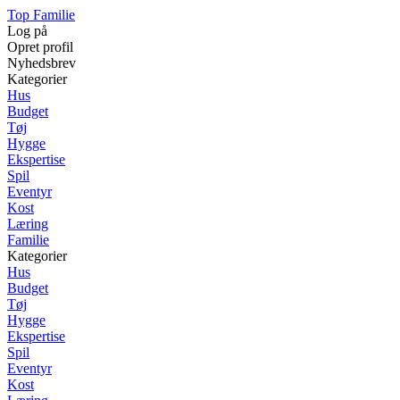
Top Familie
Log på
Opret profil
Nyhedsbrev
Kategorier
Hus
Budget
Tøj
Hygge
Ekspertise
Spil
Eventyr
Kost
Læring
Familie
Kategorier
Hus
Budget
Tøj
Hygge
Ekspertise
Spil
Eventyr
Kost