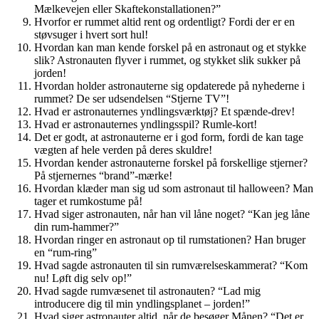
Mælkevejen eller Skaftekonstallationen?”
Hvorfor er rummet altid rent og ordentligt? Fordi der er en
støvsuger i hvert sort hul!
Hvordan kan man kende forskel på en astronaut og et stykke
slik? Astronauten flyver i rummet, og stykket slik sukker på
jorden!
Hvordan holder astronauterne sig opdaterede på nyhederne i
rummet? De ser udsendelsen “Stjerne TV”!
Hvad er astronauternes yndlingsværktøj? Et spænde-drev!
Hvad er astronauternes yndlingsspil? Rumle-kort!
Det er godt, at astronauterne er i god form, fordi de kan tage
vægten af hele verden på deres skuldre!
Hvordan kender astronauterne forskel på forskellige stjerner?
På stjernernes “brand”-mærke!
Hvordan klæder man sig ud som astronaut til halloween? Man
tager et rumkostume på!
Hvad siger astronauten, når han vil låne noget? “Kan jeg låne
din rum-hammer?”
Hvordan ringer en astronaut op til rumstationen? Han bruger
en “rum-ring”
Hvad sagde astronauten til sin rumværelseskammerat? “Kom
nu! Løft dig selv op!”
Hvad sagde rumvæsenet til astronauten? “Lad mig
introducere dig til min yndlingsplanet – jorden!”
Hvad siger astronauter altid, når de besøger Månen? “Det er