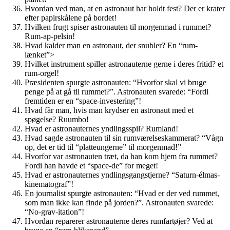
Hvordan ved man, at en astronaut har holdt fest? Der er krater
efter papirskålene på bordet!
Hvilken frugt spiser astronauten til morgenmad i rummet?
Rum-ap-pelsin!
Hvad kalder man en astronaut, der snubler? En “rum-
lænket”>
Hvilket instrument spiller astronauterne gerne i deres fritid? et
rum-orgel!
Præsidenten spurgte astronauten: “Hvorfor skal vi bruge
penge på at gå til rummet?”. Astronauten svarede: “Fordi
fremtiden er en “space-investering”!
Hvad får man, hvis man krydser en astronaut med et
spøgelse? Ruumbo!
Hvad er astronauternes yndlingsspil? Rumland!
Hvad sagde astronauten til sin rumværelseskammerat? “Vågn
op, det er tid til “platteungerne” til morgenmad!”
Hvorfor var astronauten træt, da han kom hjem fra rummet?
Fordi han havde et “space-de” for meget!
Hvad er astronauternes yndlingsgangstjerne? “Saturn-élmas-
kinematograf”!
En journalist spurgte astronauten: “Hvad er der ved rummet,
som man ikke kan finde på jorden?”. Astronauten svarede:
“No-grav-itation”!
Hvordan reparerer astronauterne deres rumfartøjer? Ved at