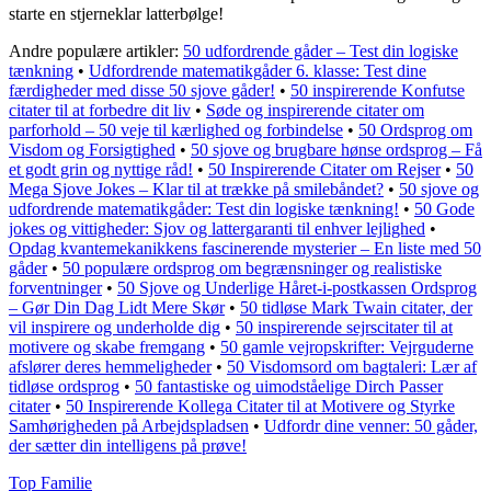
starte en stjerneklar latterbølge!
Andre populære artikler:
50 udfordrende gåder – Test din logiske
tænkning
•
Udfordrende matematikgåder 6. klasse: Test dine
færdigheder med disse 50 sjove gåder!
•
50 inspirerende Konfutse
citater til at forbedre dit liv
•
Søde og inspirerende citater om
parforhold – 50 veje til kærlighed og forbindelse
•
50 Ordsprog om
Visdom og Forsigtighed
•
50 sjove og brugbare hønse ordsprog – Få
et godt grin og nyttige råd!
•
50 Inspirerende Citater om Rejser
•
50
Mega Sjove Jokes – Klar til at trække på smilebåndet?
•
50 sjove og
udfordrende matematikgåder: Test din logiske tænkning!
•
50 Gode
jokes og vittigheder: Sjov og lattergaranti til enhver lejlighed
•
Opdag kvantemekanikkens fascinerende mysterier – En liste med 50
gåder
•
50 populære ordsprog om begrænsninger og realistiske
forventninger
•
50 Sjove og Underlige Håret-i-postkassen Ordsprog
– Gør Din Dag Lidt Mere Skør
•
50 tidløse Mark Twain citater, der
vil inspirere og underholde dig
•
50 inspirerende sejrscitater til at
motivere og skabe fremgang
•
50 gamle vejropskrifter: Vejrguderne
afslører deres hemmeligheder
•
50 Visdomsord om bagtaleri: Lær af
tidløse ordsprog
•
50 fantastiske og uimodståelige Dirch Passer
citater
•
50 Inspirerende Kollega Citater til at Motivere og Styrke
Samhørigheden på Arbejdspladsen
•
Udfordr dine venner: 50 gåder,
der sætter din intelligens på prøve!
Top Familie