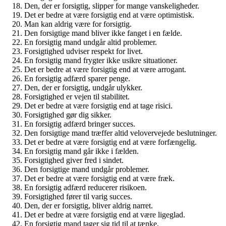
Den, der er forsigtig, slipper for mange vanskeligheder.
Det er bedre at være forsigtig end at være optimistisk.
Man kan aldrig være for forsigtig.
Den forsigtige mand bliver ikke fanget i en fælde.
En forsigtig mand undgår altid problemer.
Forsigtighed udviser respekt for livet.
En forsigtig mand frygter ikke usikre situationer.
Det er bedre at være forsigtig end at være arrogant.
En forsigtig adfærd sparer penge.
Den, der er forsigtig, undgår ulykker.
Forsigtighed er vejen til stabilitet.
Det er bedre at være forsigtig end at tage risici.
Forsigtighed gør dig sikker.
En forsigtig adfærd bringer succes.
Den forsigtige mand træffer altid velovervejede beslutninger.
Det er bedre at være forsigtig end at være forfængelig.
En forsigtig mand går ikke i fælden.
Forsigtighed giver fred i sindet.
Den forsigtige mand undgår problemer.
Det er bedre at være forsigtig end at være fræk.
En forsigtig adfærd reducerer risikoen.
Forsigtighed fører til varig succes.
Den, der er forsigtig, bliver aldrig narret.
Det er bedre at være forsigtig end at være ligeglad.
En forsigtig mand tager sig tid til at tænke.