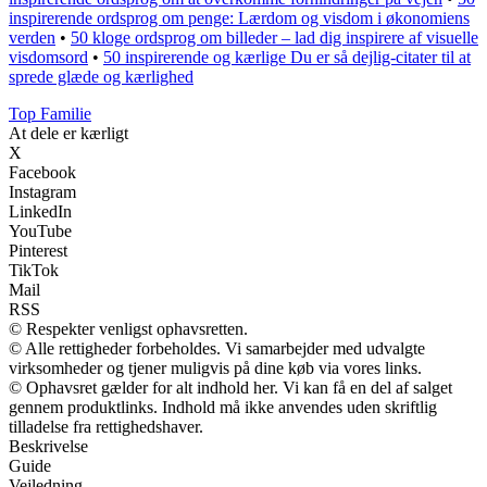
inspirerende ordsprog om penge: Lærdom og visdom i økonomiens
verden
•
50 kloge ordsprog om billeder – lad dig inspirere af visuelle
visdomsord
•
50 inspirerende og kærlige Du er så dejlig-citater til at
sprede glæde og kærlighed
Top Familie
At dele er kærligt
X
Facebook
Instagram
LinkedIn
YouTube
Pinterest
TikTok
Mail
RSS
© Respekter venligst ophavsretten.
© Alle rettigheder forbeholdes. Vi samarbejder med udvalgte
virksomheder og tjener muligvis på dine køb via vores links.
© Ophavsret gælder for alt indhold her. Vi kan få en del af salget
gennem produktlinks. Indhold må ikke anvendes uden skriftlig
tilladelse fra rettighedshaver.
Beskrivelse
Guide
Vejledning