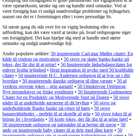
Ordsprog om forsigtighed er gode påmindelser om vigtigheden af at
være opmærksom, tænke sig om og handle med omtanke. Ved at
være forsigtig kan vi undgå unødvendige problemer og fejltagelser,
uanset om det er i forretningen eller i vores personlige liv.
Så næste gang du står over for en vigtig beslutning eller en
udfordring, kan det være værd at tænke på, hvad ordsprogene siger
om forsigtighed. Det kan hjælpe dig med at handle med større
omtanke og undgå unødvendige fejl.
Andre populære artikler:
50 inspirerende Carl-mar Møller citater: En
kilde til visdom og motivation
•
50 sjove og skøre banke-banke på
jokes, der får dig til at grine!
•
50 Inspirerende fødselsdagscitater for
enhver festlig lejlighed
•
Hent inspiration til styrke med 50 kraftfulde
citater
•
50 inspirerende H.C. Andersen ordsprog til at lyse op i din
hverdag
•
50 inspirerende danske ordsprog til dine vægge
•
50 af
verdens sjoveste jokes – grin garanti!
•
50 Omskrevne Ordsprog:
Nye perspektiver og friske vendinger
•
50 Inspirerende Godmorgen
Citater for en Produktiv og Motiverende Start på Dagen
•
50 sjove
gåder til at underholde gæsterne til dit bryllup
•
50 sjove og
underholdende Banke banke på-vitser til børn
•
50 sjove
bananvittigheder – perfekt til at skrælle af grin
•
50 sjove jokes til at
bringe liv i hverdagen
•
50 korte jokes, der får dig til at grine højt!
•
50 inspirerende ordsprog og talemåder til at berige dit sprog
•
50
søde og inspirerende baby citater til at dele med dine kære
•
50
inspirerende ordsprog om at overkomme forhindringer på vejen
•
50