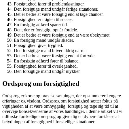
Forsigtighed fører til problemløsninger.
Den forsigtige mand undgår farlige situationer.
Det er bedre at være forsigtig end at tage chancer.
Forsigtighed er nøglen til succes.
En forsigtig adfærd sparer tid.
Den, der er forsigtig, opnår fordele.
Det er bedre at være forsigtig end at være ubekymret.
En forsigtig mand undgår skader.
Forsigtighed giver tryghed.
Den forsigtige mand bliver aldrig narret.
Det er bedre at være forsigtig end at fortryde.
En forsigtig adfærd fører til balance.
Forsigtighed fører til overlegenhed.
Den forsigtige mand undgår ulykker.
Ordsprog om forsigtighed
Ordsprog er korte og præcise sætninger, der opsummerer længere
erfaringer og visdom. Ordsprog om forsigtighed sætter fokus på
vigtigheden af at være omhyggelig, forsigtig og tage sig tid til at
overveje konsekvenserne af vores handlinger. I denne artikel vil vi
udforske forskellige ordsprog og give dig en dybere forståelse af
betydningen af forsigtighed i forskellige situationer.