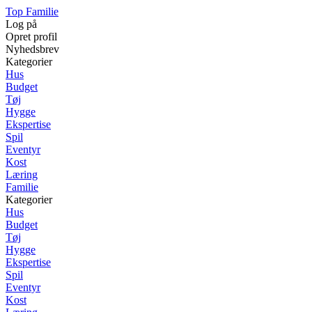
Top Familie
Log på
Opret profil
Nyhedsbrev
Kategorier
Hus
Budget
Tøj
Hygge
Ekspertise
Spil
Eventyr
Kost
Læring
Familie
Kategorier
Hus
Budget
Tøj
Hygge
Ekspertise
Spil
Eventyr
Kost