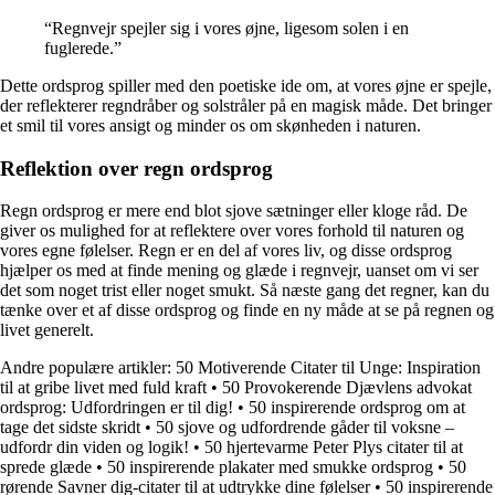
“Regnvejr spejler sig i vores øjne, ligesom solen i en
fuglerede.”
Dette ordsprog spiller med den poetiske ide om, at vores øjne er spejle,
der reflekterer regndråber og solstråler på en magisk måde. Det bringer
et smil til vores ansigt og minder os om skønheden i naturen.
Reflektion over regn ordsprog
Regn ordsprog er mere end blot sjove sætninger eller kloge råd. De
giver os mulighed for at reflektere over vores forhold til naturen og
vores egne følelser. Regn er en del af vores liv, og disse ordsprog
hjælper os med at finde mening og glæde i regnvejr, uanset om vi ser
det som noget trist eller noget smukt. Så næste gang det regner, kan du
tænke over et af disse ordsprog og finde en ny måde at se på regnen og
livet generelt.
Andre populære artikler:
50 Motiverende Citater til Unge: Inspiration
til at gribe livet med fuld kraft
•
50 Provokerende Djævlens advokat
ordsprog: Udfordringen er til dig!
•
50 inspirerende ordsprog om at
tage det sidste skridt
•
50 sjove og udfordrende gåder til voksne –
udfordr din viden og logik!
•
50 hjertevarme Peter Plys citater til at
sprede glæde
•
50 inspirerende plakater med smukke ordsprog
•
50
rørende Savner dig-citater til at udtrykke dine følelser
•
50 inspirerende