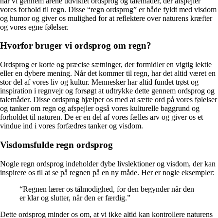
har vi gennem årene udviklet ordsprog og talemåder, der afspejler
vores forhold til regn. Disse “regn ordsprog” er både fyldt med visdom
og humor og giver os mulighed for at reflektere over naturens kræfter
og vores egne følelser.
Hvorfor bruger vi ordsprog om regn?
Ordsprog er korte og præcise sætninger, der formidler en vigtig lektie
eller en dybere mening. Når det kommer til regn, har det altid været en
stor del af vores liv og kultur. Mennesker har altid fundet trøst og
inspiration i regnvejr og forsøgt at udtrykke dette gennem ordsprog og
talemåder. Disse ordsprog hjælper os med at sætte ord på vores følelser
og tanker om regn og afspejler også vores kulturelle baggrund og
forholdet til naturen. De er en del af vores fælles arv og giver os et
vindue ind i vores forfædres tanker og visdom.
Visdomsfulde regn ordsprog
Nogle regn ordsprog indeholder dybe livslektioner og visdom, der kan
inspirere os til at se på regnen på en ny måde. Her er nogle eksempler:
“Regnen lærer os tålmodighed, for den begynder når den
er klar og slutter, når den er færdig.”
Dette ordsprog minder os om, at vi ikke altid kan kontrollere naturens