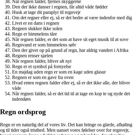
Når regnen falder, fjernes skyggerne
Den der ikke danser i regnen, får altid våde fødder
Husk at tage dit paraplyr til regnvejr
Om det regner eller ej, så er det bedre at være indenfor med dig
Livet er en dans i regnen
Regnen slukker ikke solen
Regn er himmelens tåre
Når regnen falder, er det som at have sit eget musik til at sove
Regnvand er som himmelens sølv
Den der giver op på grund af regn, har aldrig vandret i Afrika
Regnen renser sjælen
Når regnen falder, bliver alt nyt
Regn er et symbol på fornyelse
En majdag uden regn er som en kage uden glasur
Regnen er som en gave fra oven
Hvad enten regnen falder eller ej, så er det ikke alle, der bliver
våde
Når regnen falder, så er det tid til at tage en kop te og nyde det
indendørs
Regn ordsprog
Regn er en naturlig del af vores liv. Det kan bringe os glæde, afkøling
og til tider også tristhed. Men uanset vores følelser over for regnvejr,