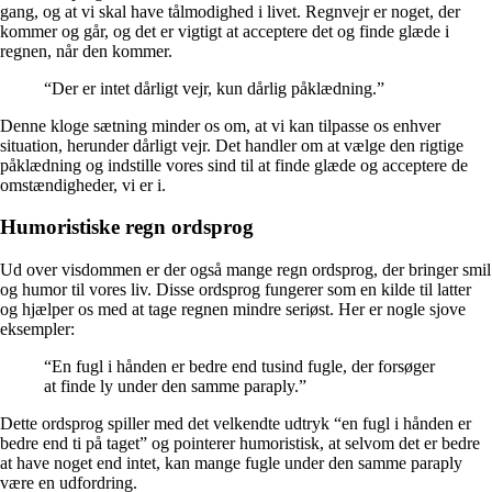
gang, og at vi skal have tålmodighed i livet. Regnvejr er noget, der
kommer og går, og det er vigtigt at acceptere det og finde glæde i
regnen, når den kommer.
“Der er intet dårligt vejr, kun dårlig påklædning.”
Denne kloge sætning minder os om, at vi kan tilpasse os enhver
situation, herunder dårligt vejr. Det handler om at vælge den rigtige
påklædning og indstille vores sind til at finde glæde og acceptere de
omstændigheder, vi er i.
Humoristiske regn ordsprog
Ud over visdommen er der også mange regn ordsprog, der bringer smil
og humor til vores liv. Disse ordsprog fungerer som en kilde til latter
og hjælper os med at tage regnen mindre seriøst. Her er nogle sjove
eksempler:
“En fugl i hånden er bedre end tusind fugle, der forsøger
at finde ly under den samme paraply.”
Dette ordsprog spiller med det velkendte udtryk “en fugl i hånden er
bedre end ti på taget” og pointerer humoristisk, at selvom det er bedre
at have noget end intet, kan mange fugle under den samme paraply
være en udfordring.