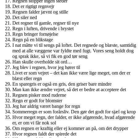
Regnen stopper ingen steder
Det er rigtigt regnvejr
Regnen falder jævnt og stille
Det siler ned
Det regner til gamle, regner til nye
Regn i luften, drivende i brystet
Regn bringer fornøjelse
Regn på en blikstage
I nat måtte vi til sengs på loftet. Det regnede og blæste, samtidig
med at alle væggene var fyldte med fugt. Vores seng holdt dog
og sprak ikke, så vi fik en god tør seng
Han skulle overholde sit ord…
Jeg blev i regnen, hvor jeg hører til
Livet er som vejret – det kan ikke være lige meget, om der er
blæst eller regn
En sparegris er også en gris, den griser bare mindre
Man kan ikke ændre vejret, så det er bedre at acceptere det
Regnen pisker mod ruderne
Regn er godt for blomster
Jeg har aldrig været bange for regn
Sommerregn er som forårsliv. Den gør det godt for sjæl og krop
Hvor meget regn, der falder, er ikke afgørende, hvad afgørende
er, er om vi får nok sol
Om regnen er kraftig eller ej kommer an på, om det drypper
Hvor regnen faldt der spirede det