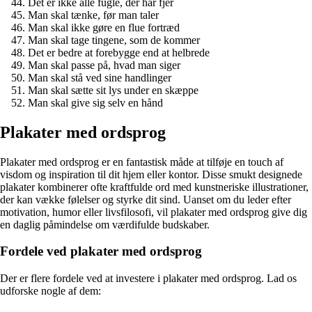
Det er ikke alle fugle, der har fjer
Man skal tænke, før man taler
Man skal ikke gøre en flue fortræd
Man skal tage tingene, som de kommer
Det er bedre at forebygge end at helbrede
Man skal passe på, hvad man siger
Man skal stå ved sine handlinger
Man skal sætte sit lys under en skæppe
Man skal give sig selv en hånd
Plakater med ordsprog
Plakater med ordsprog er en fantastisk måde at tilføje en touch af
visdom og inspiration til dit hjem eller kontor. Disse smukt designede
plakater kombinerer ofte kraftfulde ord med kunstneriske illustrationer,
der kan vække følelser og styrke dit sind. Uanset om du leder efter
motivation, humor eller livsfilosofi, vil plakater med ordsprog give dig
en daglig påmindelse om værdifulde budskaber.
Fordele ved plakater med ordsprog
Der er flere fordele ved at investere i plakater med ordsprog. Lad os
udforske nogle af dem: