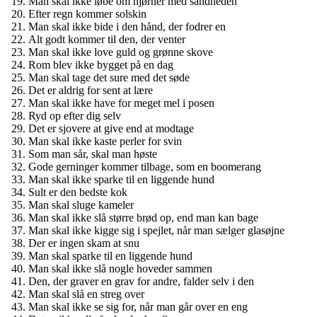
Man skal ikke løbe om hjørner med sandheden
Efter regn kommer solskin
Man skal ikke bide i den hånd, der fodrer en
Alt godt kommer til den, der venter
Man skal ikke love guld og grønne skove
Rom blev ikke bygget på en dag
Man skal tage det sure med det søde
Det er aldrig for sent at lære
Man skal ikke have for meget mel i posen
Ryd op efter dig selv
Det er sjovere at give end at modtage
Man skal ikke kaste perler for svin
Som man sår, skal man høste
Gode gerninger kommer tilbage, som en boomerang
Man skal ikke sparke til en liggende hund
Sult er den bedste kok
Man skal sluge kameler
Man skal ikke slå større brød op, end man kan bage
Man skal ikke kigge sig i spejlet, når man sælger glasøjne
Der er ingen skam at snu
Man skal sparke til en liggende hund
Man skal ikke slå nogle hoveder sammen
Den, der graver en grav for andre, falder selv i den
Man skal slå en streg over
Man skal ikke se sig for, når man går over en eng