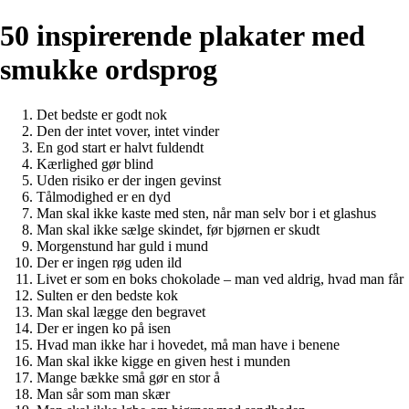
50 inspirerende plakater med
smukke ordsprog
Det bedste er godt nok
Den der intet vover, intet vinder
En god start er halvt fuldendt
Kærlighed gør blind
Uden risiko er der ingen gevinst
Tålmodighed er en dyd
Man skal ikke kaste med sten, når man selv bor i et glashus
Man skal ikke sælge skindet, før bjørnen er skudt
Morgenstund har guld i mund
Der er ingen røg uden ild
Livet er som en boks chokolade – man ved aldrig, hvad man får
Sulten er den bedste kok
Man skal lægge den begravet
Der er ingen ko på isen
Hvad man ikke har i hovedet, må man have i benene
Man skal ikke kigge en given hest i munden
Mange bække små gør en stor å
Man sår som man skær