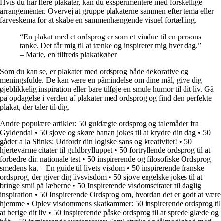
Hvis du har flere plakater, kan du eksperimentere med forskellige
arrangementer. Overvej at gruppe plakaterne sammen efter tema eller
farveskema for at skabe en sammenhængende visuel fortælling.
“En plakat med et ordsprog er som et vindue til en persons
tanke. Det får mig til at tænke og inspirerer mig hver dag.”
– Marie, en tilfreds plakatkøber
Som du kan se, er plakater med ordsprog både dekorative og
meningsfulde. De kan være en påmindelse om dine mål, give dig
øjeblikkelig inspiration eller bare tilføje en smule humor til dit liv. Gå
på opdagelse i verden af plakater med ordsprog og find den perfekte
plakat, der taler til dig.
Andre populære artikler:
50 guldægte ordsprog og talemåder fra
Gyldendal
•
50 sjove og skøre banan jokes til at krydre din dag
•
50
gåder a la Sfinks: Udfordr din logiske sans og kreativitet!
•
50
hjertevarme citater til guldbrylluppet
•
50 fortryllende ordsprog til at
forbedre din nationale test
•
50 inspirerende og filosofiske Ordsprog
smedens kat – En guide til livets visdom
•
50 inspirerende franske
ordsprog, der giver dig livsvisdom
•
50 sjove engelske jokes til at
bringe smil på læberne
•
50 Inspirerende visdomscitater til daglig
inspiration
•
50 Inspirerende Ordsprog om, hvordan det er godt at være
hjemme
•
Oplev visdommens skatkammer: 50 inspirerende ordsprog til
at berige dit liv
•
50 inspirerende påske ordsprog til at sprede glæde og