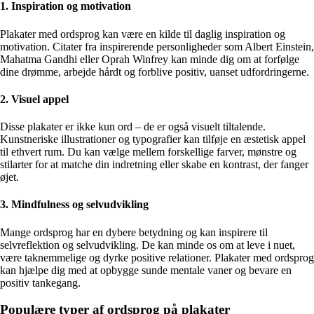
1. Inspiration og motivation
Plakater med ordsprog kan være en kilde til daglig inspiration og
motivation. Citater fra inspirerende personligheder som Albert Einstein,
Mahatma Gandhi eller Oprah Winfrey kan minde dig om at forfølge
dine drømme, arbejde hårdt og forblive positiv, uanset udfordringerne.
2. Visuel appel
Disse plakater er ikke kun ord – de er også visuelt tiltalende.
Kunstneriske illustrationer og typografier kan tilføje en æstetisk appel
til ethvert rum. Du kan vælge mellem forskellige farver, mønstre og
stilarter for at matche din indretning eller skabe en kontrast, der fanger
øjet.
3. Mindfulness og selvudvikling
Mange ordsprog har en dybere betydning og kan inspirere til
selvreflektion og selvudvikling. De kan minde os om at leve i nuet,
være taknemmelige og dyrke positive relationer. Plakater med ordsprog
kan hjælpe dig med at opbygge sunde mentale vaner og bevare en
positiv tankegang.
Populære typer af ordsprog på plakater