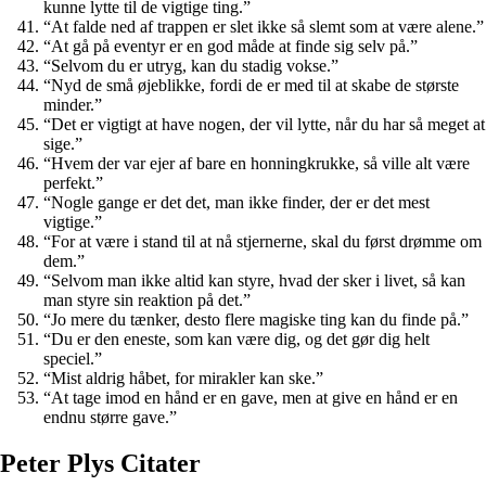
kunne lytte til de vigtige ting.”
“At falde ned af trappen er slet ikke så slemt som at være alene.”
“At gå på eventyr er en god måde at finde sig selv på.”
“Selvom du er utryg, kan du stadig vokse.”
“Nyd de små øjeblikke, fordi de er med til at skabe de største
minder.”
“Det er vigtigt at have nogen, der vil lytte, når du har så meget at
sige.”
“Hvem der var ejer af bare en honningkrukke, så ville alt være
perfekt.”
“Nogle gange er det det, man ikke finder, der er det mest
vigtige.”
“For at være i stand til at nå stjernerne, skal du først drømme om
dem.”
“Selvom man ikke altid kan styre, hvad der sker i livet, så kan
man styre sin reaktion på det.”
“Jo mere du tænker, desto flere magiske ting kan du finde på.”
“Du er den eneste, som kan være dig, og det gør dig helt
speciel.”
“Mist aldrig håbet, for mirakler kan ske.”
“At tage imod en hånd er en gave, men at give en hånd er en
endnu større gave.”
Peter Plys Citater