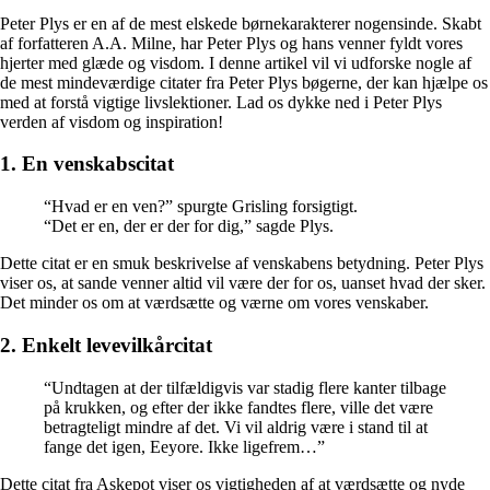
Peter Plys er en af de mest elskede børnekarakterer nogensinde. Skabt
af forfatteren A.A. Milne, har Peter Plys og hans venner fyldt vores
hjerter med glæde og visdom. I denne artikel vil vi udforske nogle af
de mest mindeværdige citater fra Peter Plys bøgerne, der kan hjælpe os
med at forstå vigtige livslektioner. Lad os dykke ned i Peter Plys
verden af visdom og inspiration!
1. En venskabscitat
“Hvad er en ven?” spurgte Grisling forsigtigt.
“Det er en, der er der for dig,” sagde Plys.
Dette citat er en smuk beskrivelse af venskabens betydning. Peter Plys
viser os, at sande venner altid vil være der for os, uanset hvad der sker.
Det minder os om at værdsætte og værne om vores venskaber.
2. Enkelt levevilkårcitat
“Undtagen at der tilfældigvis var stadig flere kanter tilbage
på krukken, og efter der ikke fandtes flere, ville det være
betragteligt mindre af det. Vi vil aldrig være i stand til at
fange det igen, Eeyore. Ikke ligefrem…”
Dette citat fra Askepot viser os vigtigheden af at værdsætte og nyde