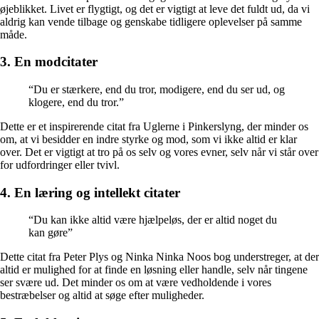
øjeblikket. Livet er flygtigt, og det er vigtigt at leve det fuldt ud, da vi
aldrig kan vende tilbage og genskabe tidligere oplevelser på samme
måde.
3. En modcitater
“Du er stærkere, end du tror, ​​modigere, end du ser ud, og
klogere, end du tror.”
Dette er et inspirerende citat fra Uglerne i Pinkerslyng, der minder os
om, at vi besidder en indre styrke og mod, som vi ikke altid er klar
over. Det er vigtigt at tro på os selv og vores evner, selv når vi står over
for udfordringer eller tvivl.
4. En læring og intellekt citater
“Du kan ikke altid være hjælpeløs, der er altid noget du
kan gøre”
Dette citat fra Peter Plys og Ninka Ninka Noos bog understreger, at der
altid er mulighed for at finde en løsning eller handle, selv når tingene
ser svære ud. Det minder os om at være vedholdende i vores
bestræbelser og altid at søge efter muligheder.