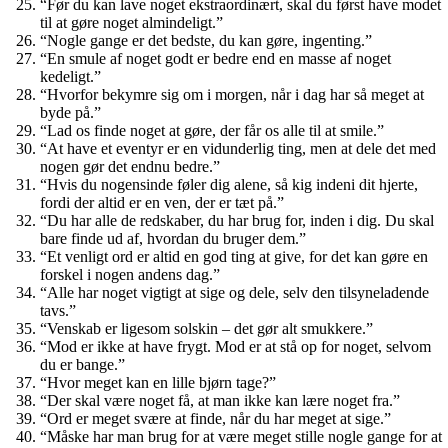
“Før du kan lave noget ekstraordinært, skal du først have modet
til at gøre noget almindeligt.”
“Nogle gange er det bedste, du kan gøre, ingenting.”
“En smule af noget godt er bedre end en masse af noget
kedeligt.”
“Hvorfor bekymre sig om i morgen, når i dag har så meget at
byde på.”
“Lad os finde noget at gøre, der får os alle til at smile.”
“At have et eventyr er en vidunderlig ting, men at dele det med
nogen gør det endnu bedre.”
“Hvis du nogensinde føler dig alene, så kig indeni dit hjerte,
fordi der altid er en ven, der er tæt på.”
“Du har alle de redskaber, du har brug for, inden i dig. Du skal
bare finde ud af, hvordan du bruger dem.”
“Et venligt ord er altid en god ting at give, for det kan gøre en
forskel i nogen andens dag.”
“Alle har noget vigtigt at sige og dele, selv den tilsyneladende
tavs.”
“Venskab er ligesom solskin – det gør alt smukkere.”
“Mod er ikke at have frygt. Mod er at stå op for noget, selvom
du er bange.”
“Hvor meget kan en lille bjørn tage?”
“Der skal være noget få, at man ikke kan lære noget fra.”
“Ord er meget svære at finde, når du har meget at sige.”
“Måske har man brug for at være meget stille nogle gange for at