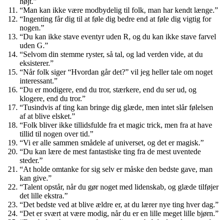
højt.”
“Man kan ikke være modbydelig til folk, man har kendt længe.”
“Ingenting får dig til at føle dig bedre end at føle dig vigtig for
nogen.”
“Du kan ikke stave eventyr uden R, og du kan ikke stave farvel
uden G.”
“Selvom din stemme ryster, så tal, og lad verden vide, at du
eksisterer.”
“Når folk siger “Hvordan går det?” vil jeg heller tale om noget
interessant.”
“Du er modigere, end du tror, ​​stærkere, end du ser ud, og
klogere, end du tror.”
“Tusindvis af ting kan bringe dig glæde, men intet slår følelsen
af ​​at blive elsket.”
“Folk bliver ikke tillidsfulde fra et magic trick, men fra at have
tillid til nogen over tid.”
“Vi er alle sammen smådele af universet, og det er magisk.”
“Du kan lære de mest fantastiske ting fra de mest uventede
steder.”
“At holde omtanke for sig selv er måske den bedste gave, man
kan give.”
“Talent opstår, når du gør noget med lidenskab, og glæde tilføjer
det lille ekstra.”
“Det bedste ved at blive ældre er, at du lærer nye ting hver dag.”
“Det er svært at være modig, når du er en lille meget lille bjørn.”