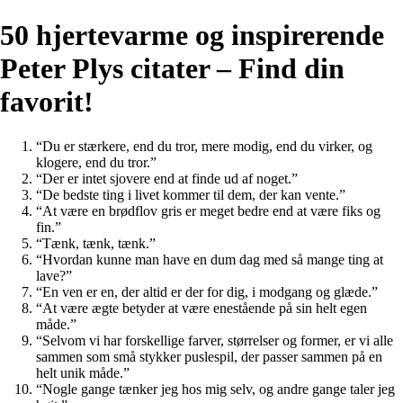
50 hjertevarme og inspirerende
Peter Plys citater – Find din
favorit!
“Du er stærkere, end du tror, ​​mere modig, end du virker, og
klogere, end du tror.”
“Der er intet sjovere end at finde ud af noget.”
“De bedste ting i livet kommer til dem, der kan vente.”
“At være en brødflov gris er meget bedre end at være fiks og
fin.”
“Tænk, tænk, tænk.”
“Hvordan kunne man have en dum dag med så mange ting at
lave?”
“En ven er en, der altid er der for dig, i modgang og glæde.”
“At være ægte betyder at være enestående på sin helt egen
måde.”
“Selvom vi har forskellige farver, størrelser og former, er vi alle
sammen som små stykker puslespil, der passer sammen på en
helt unik måde.”
“Nogle gange tænker jeg hos mig selv, og andre gange taler jeg