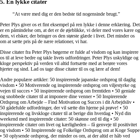
5. En lykke citater
“At være med dig er den bedste tid nogensinde brugt.”
Peter Plys giver os et fint eksempel på ren lykke i denne erklæring. Det
er en påmindelse om, at det er de øjeblikke, vi deler med vores kære og
dem, vi elsker, der bringer os den største glæde i livet. Det minder os
om at sætte pris på de nære relationer, vi har.
Disse citater fra Peter Plys bøgerne er fulde af visdom og kan inspirere
os til at leve bedre og takle livets udfordringer. Peter Plys uskyldige og
kloge perspektiv på verden vil altid fortsætte med at berøre vores
hjerter og sind. Lad os tage disse citater til os og lære af dem!
Andre populære artikler:
50 inspirerende japanske ordsprog til daglig
visdom
•
50 Motiverende og inspirerende ordsprog om viljestyrke og
vejen til succes
•
50 inspirerende ordsprog om fremtiden
•
50 geniale
og snobbede citater til at imponere dine venner
•
50 Inspirerende
Ordsprog om Arbejde – Find Motivation og Succes i dit Arbejdsliv
•
50 gådefulde udfordringer, der vil sætte din hjerne på prøve!
•
50
inspirerende og livskloge citater til at berige din hverdag
•
Nyd din
weekend med inspirerende citater: 50 skønne ord til dig
•
50
inspirerende citater om livet og kærligheden – få genveje til positivitet
og visdom
•
50 Inspirerende og Folkelige Ordsprog om at Koge Suppe
•
50 oplysende ordsprog, der minder os om, at der altid er håb ved