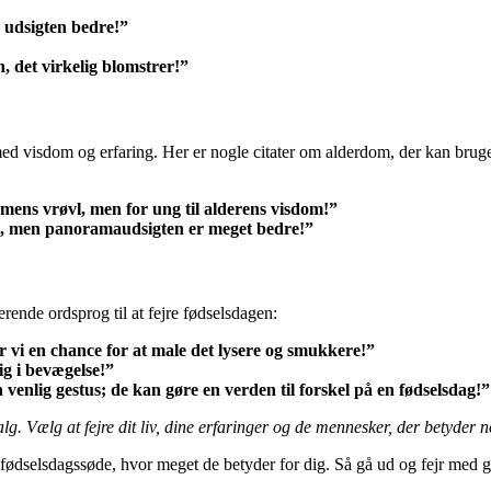
r udsigten bedre!”
, det virkelig blomstrer!”
d visdom og erfaring. Her er nogle citater om alderdom, der kan bruges 
mmens vrøvl, men for ung til alderens visdom!”
tet, men panoramaudsigten er meget bedre!”
rende ordsprog til at fejre fødselsdagen:
får vi en chance for at male det lysere og smukkere!”
ig i bevægelse!”
 venlig gestus; de kan gøre en verden til forskel på en fødselsdag!”
. Vælg at fejre dit liv, dine erfaringer og de mennesker, der betyder n
en fødselsdagssøde, hvor meget de betyder for dig. Så gå ud og fejr med