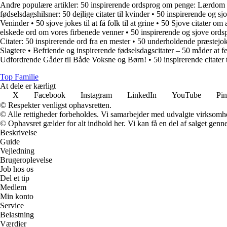
Andre populære artikler:
50 inspirerende ordsprog om penge: Lærdom
fødselsdagshilsner: 50 dejlige citater til kvinder
•
50 inspirerende og sj
Veninder
•
50 sjove jokes til at få folk til at grine
•
50 Sjove citater om
elskede ord om vores firbenede venner
•
50 inspirerende og sjove ordsp
Citater: 50 inspirerende ord fra en mester
•
50 underholdende præstejoke
Slagtere
•
Befriende og inspirerende fødselsdagscitater – 50 måder at f
Udfordrende Gåder til Både Voksne og Børn!
•
50 inspirerende citater 
Top Familie
At dele er kærligt
X
Facebook
Instagram
LinkedIn
YouTube
Pin
© Respekter venligst ophavsretten.
© Alle rettigheder forbeholdes. Vi samarbejder med udvalgte virksomhed
© Ophavsret gælder for alt indhold her. Vi kan få en del af salget genne
Beskrivelse
Guide
Vejledning
Brugeroplevelse
Job hos os
Del et tip
Medlem
Min konto
Service
Belastning
Værdier