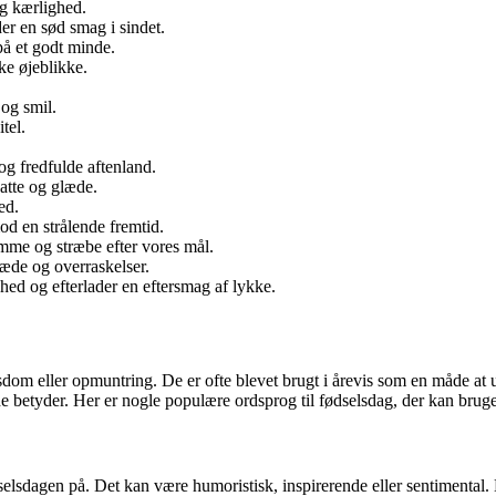
og kærlighed.
er en sød smag i sindet.
på et godt minde.
ke øjeblikke.
og smil.
tel.
og fredfulde aftenland.
katte og glæde.
ed.
od en strålende fremtid.
mme og stræbe efter vores mål.
læde og overraskelser.
hed og efterlader en eftersmag af lykke.
isdom eller opmuntring. De er ofte blevet brugt i årevis som en måde at 
e betyder. Her er nogle populære ordsprog til fødselsdag, der kan bruge
elsdagen på. Det kan være humoristisk, inspirerende eller sentimental.