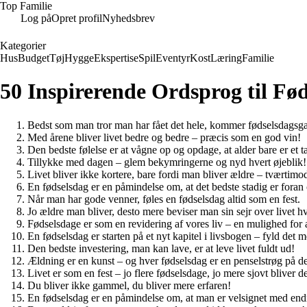
Top Familie
Log på
Opret profil
Nyhedsbrev
Kategorier
Hus
Budget
Tøj
Hygge
Ekspertise
Spil
Eventyr
Kost
Læring
Familie
50 Inspirerende Ordsprog til Fø
Bedst som man tror man har fået det hele, kommer fødselsdagsg
Med årene bliver livet bedre og bedre – præcis som en god vin!
Den bedste følelse er at vågne op og opdage, at alder bare er et ta
Tillykke med dagen – glem bekymringerne og nyd hvert øjeblik!
Livet bliver ikke kortere, bare fordi man bliver ældre – tværtimo
En fødselsdag er en påmindelse om, at det bedste stadig er foran 
Når man har gode venner, føles en fødselsdag altid som en fest.
Jo ældre man bliver, desto mere beviser man sin sejr over livet h
Fødselsdage er som en revidering af vores liv – en mulighed for
En fødselsdag er starten på et nyt kapitel i livsbogen – fyld det 
Den bedste investering, man kan lave, er at leve livet fuldt ud!
Ældning er en kunst – og hver fødselsdag er en penselstrøg på d
Livet er som en fest – jo flere fødselsdage, jo mere sjovt bliver de
Du bliver ikke gammel, du bliver mere erfaren!
En fødselsdag er en påmindelse om, at man er velsignet med endnu