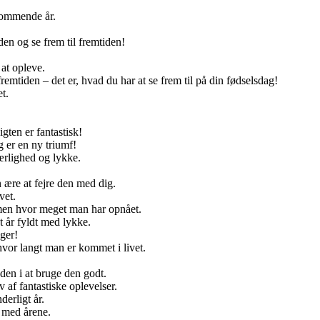
 kommende år.
en og se frem til fremtiden!
 at opleve.
remtiden – det er, hvad du har at se frem til på din fødselsdag!
t.
gten er fantastisk!
g er en ny triumf!
ærlighed og lykke.
n ære at fejre den med dig.
vet.
men hvor meget man har opnået.
 år fyldt med lykke.
ger!
hvor langt man er kommet i livet.
eden i at bruge den godt.
 af fantastiske oplevelser.
derligt år.
 med årene.