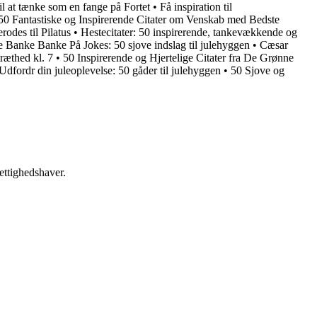
til at tænke som en fange på Fortet
•
Få inspiration til
50 Fantastiske og Inspirerende Citater om Venskab med Bedste
rodes til Pilatus
•
Hestecitater: 50 inspirerende, tankevækkende og
e Banke Banke På Jokes: 50 sjove indslag til julehyggen
•
Cæsar
ræthed kl. 7
•
50 Inspirerende og Hjertelige Citater fra De Grønne
Udfordr din juleoplevelse: 50 gåder til julehyggen
•
50 Sjove og
ettighedshaver.