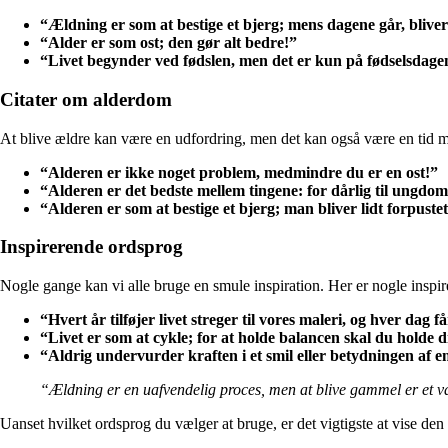
“Ældning er som at bestige et bjerg; mens dagene går, blive
“Alder er som ost; den gør alt bedre!”
“Livet begynder ved fødslen, men det er kun på fødselsdagen
Citater om alderdom
At blive ældre kan være en udfordring, men det kan også være en tid me
“Alderen er ikke noget problem, medmindre du er en ost!”
“Alderen er det bedste mellem tingene: for dårlig til ungdo
“Alderen er som at bestige et bjerg; man bliver lidt forpus
Inspirerende ordsprog
Nogle gange kan vi alle bruge en smule inspiration. Her er nogle inspire
“Hvert år tilføjer livet streger til vores maleri, og hver dag 
“Livet er som at cykle; for at holde balancen skal du holde d
“Aldrig undervurder kraften i et smil eller betydningen af en
“Ældning er en uafvendelig proces, men at blive gammel er et valg
Uanset hvilket ordsprog du vælger at bruge, er det vigtigste at vise d