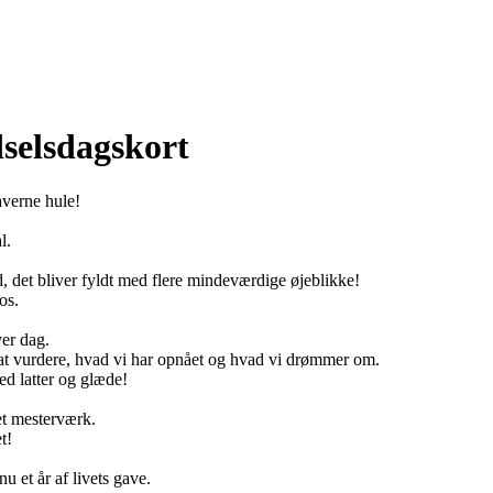
dselsdagskort
averne hule!
l.
d, det bliver fyldt med flere mindeværdige øjeblikke!
os.
ver dag.
 at vurdere, hvad vi har opnået og hvad vi drømmer om.
med latter og glæde!
et mesterværk.
t!
 et år af livets gave.