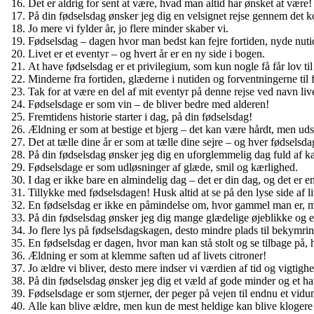
Det er aldrig for sent at være, hvad man altid har ønsket at være!
På din fødselsdag ønsker jeg dig en velsignet rejse gennem det
Jo mere vi fylder år, jo flere minder skaber vi.
Fødselsdag – dagen hvor man bedst kan fejre fortiden, nyde nutid
Livet er et eventyr – og hvert år er en ny side i bogen.
At have fødselsdag er et privilegium, som kun nogle få får lov til
Minderne fra fortiden, glæderne i nutiden og forventningerne til f
Tak for at være en del af mit eventyr på denne rejse ved navn live
Fødselsdage er som vin – de bliver bedre med alderen!
Fremtidens historie starter i dag, på din fødselsdag!
Ældning er som at bestige et bjerg – det kan være hårdt, men udsi
Det at tælle dine år er som at tælle dine sejre – og hver fødselsda
På din fødselsdag ønsker jeg dig en uforglemmelig dag fuld af k
Fødselsdage er som udløsninger af glæde, smil og kærlighed.
I dag er ikke bare en almindelig dag – det er din dag, og det er e
Tillykke med fødselsdagen! Husk altid at se på den lyse side af li
En fødselsdag er ikke en påmindelse om, hvor gammel man er, 
På din fødselsdag ønsker jeg dig mange glædelige øjeblikke og et
Jo flere lys på fødselsdagskagen, desto mindre plads til bekymrin
En fødselsdag er dagen, hvor man kan stå stolt og se tilbage på, 
Ældning er som at klemme saften ud af livets citroner!
Jo ældre vi bliver, desto mere indser vi værdien af tid og vigtigh
På din fødselsdag ønsker jeg dig et væld af gode minder og et hav
Fødselsdage er som stjerner, der peger på vejen til endnu et vidun
Alle kan blive ældre, men kun de mest heldige kan blive klogere