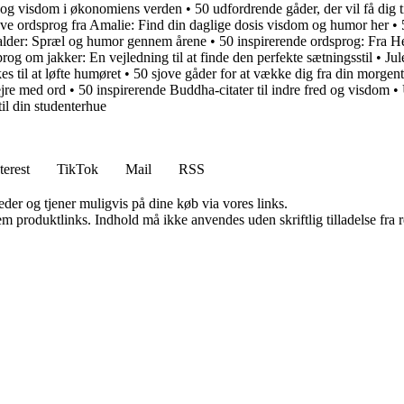
 og visdom i økonomiens verden
•
50 udfordrende gåder, der vil få dig 
ove ordsprog fra Amalie: Find din daglige dosis visdom og humor her
•
 alder: Spræl og humor gennem årene
•
50 inspirerende ordsprog: Fra He
rog om jakker: En vejledning til at finde den perfekte sætningsstil
•
Jul
s til at løfte humøret
•
50 sjove gåder for at vække dig fra din morgent
ejre med ord
•
50 inspirerende Buddha-citater til indre fred og visdom
•
til din studenterhue
terest
TikTok
Mail
RSS
er og tjener muligvis på dine køb via vores links.
m produktlinks. Indhold må ikke anvendes uden skriftlig tilladelse fra r