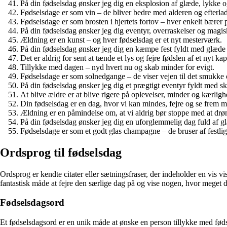
På din fødselsdag ønsker jeg dig en eksplosion af glæde, lykke 
Fødselsdage er som vin – de bliver bedre med alderen og efterlad
Fødselsdage er som brosten i hjertets fortov – hver enkelt bærer 
På din fødselsdag ønsker jeg dig eventyr, overraskelser og magis
Ældning er en kunst – og hver fødselsdag er et nyt mesterværk.
På din fødselsdag ønsker jeg dig en kæmpe fest fyldt med glæde 
Det er aldrig for sent at tænde et lys og fejre fødslen af et nyt kapi
Tillykke med dagen – nyd hvert nu og skab minder for evigt.
Fødselsdage er som solnedgange – de viser vejen til det smukke 
På din fødselsdag ønsker jeg dig et prægtigt eventyr fyldt med s
At blive ældre er at blive rigere på oplevelser, minder og kærligh
Din fødselsdag er en dag, hvor vi kan mindes, fejre og se frem m
Ældning er en påmindelse om, at vi aldrig bør stoppe med at drø
På din fødselsdag ønsker jeg dig en uforglemmelig dag fuld af g
Fødselsdage er som et godt glas champagne – de bruser af festlig
Ordsprog til fødselsdag
Ordsprog er kendte citater eller sætningsfraser, der indeholder en vis v
fantastisk måde at fejre den særlige dag på og vise nogen, hvor meget d
Fødselsdagsord
Et fødselsdagsord er en unik måde at ønske en person tillykke med føds