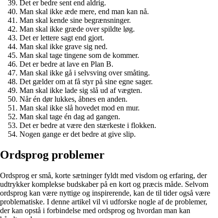
Det er bedre sent end aldrig.
Man skal ikke æde mere, end man kan nå.
Man skal kende sine begrænsninger.
Man skal ikke græde over spildte løg.
Det er lettere sagt end gjort.
Man skal ikke grave sig ned.
Man skal tage tingene som de kommer.
Det er bedre at lave en Plan B.
Man skal ikke gå i selvsving over småting.
Det gælder om at få styr på sine egne sager.
Man skal ikke lade sig slå ud af vægten.
Når én dør lukkes, åbnes en anden.
Man skal ikke slå hovedet mod en mur.
Man skal tage én dag ad gangen.
Det er bedre at være den stærkeste i flokken.
Nogen gange er det bedre at give slip.
Ordsprog problemer
Ordsprog er små, korte sætninger fyldt med visdom og erfaring, der
udtrykker komplekse budskaber på en kort og præcis måde. Selvom
ordsprog kan være nyttige og inspirerende, kan de til tider også være
problematiske. I denne artikel vil vi udforske nogle af de problemer,
der kan opstå i forbindelse med ordsprog og hvordan man kan