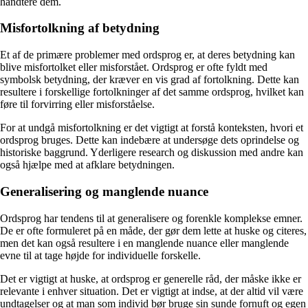
håndtere dem.
Misfortolkning af betydning
Et af de primære problemer med ordsprog er, at deres betydning kan
blive misfortolket eller misforstået. Ordsprog er ofte fyldt med
symbolsk betydning, der kræver en vis grad af fortolkning. Dette kan
resultere i forskellige fortolkninger af det samme ordsprog, hvilket kan
føre til forvirring eller misforståelse.
For at undgå misfortolkning er det vigtigt at forstå konteksten, hvori et
ordsprog bruges. Dette kan indebære at undersøge dets oprindelse og
historiske baggrund. Yderligere research og diskussion med andre kan
også hjælpe med at afklare betydningen.
Generalisering og manglende nuance
Ordsprog har tendens til at generalisere og forenkle komplekse emner.
De er ofte formuleret på en måde, der gør dem lette at huske og citeres,
men det kan også resultere i en manglende nuance eller manglende
evne til at tage højde for individuelle forskelle.
Det er vigtigt at huske, at ordsprog er generelle råd, der måske ikke er
relevante i enhver situation. Det er vigtigt at indse, at der altid vil være
undtagelser og at man som individ bør bruge sin sunde fornuft og egen