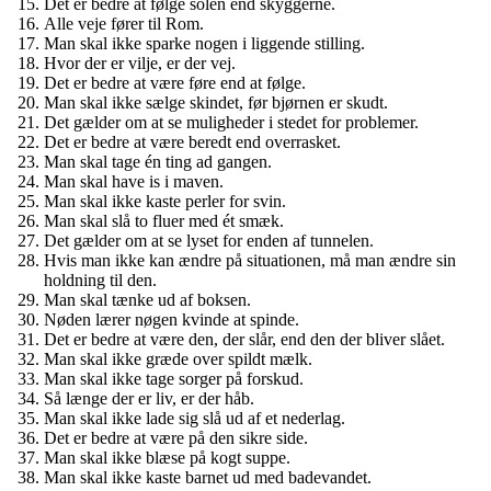
Det er bedre at følge solen end skyggerne.
Alle veje fører til Rom.
Man skal ikke sparke nogen i liggende stilling.
Hvor der er vilje, er der vej.
Det er bedre at være føre end at følge.
Man skal ikke sælge skindet, før bjørnen er skudt.
Det gælder om at se muligheder i stedet for problemer.
Det er bedre at være beredt end overrasket.
Man skal tage én ting ad gangen.
Man skal have is i maven.
Man skal ikke kaste perler for svin.
Man skal slå to fluer med ét smæk.
Det gælder om at se lyset for enden af tunnelen.
Hvis man ikke kan ændre på situationen, må man ændre sin
holdning til den.
Man skal tænke ud af boksen.
Nøden lærer nøgen kvinde at spinde.
Det er bedre at være den, der slår, end den der bliver slået.
Man skal ikke græde over spildt mælk.
Man skal ikke tage sorger på forskud.
Så længe der er liv, er der håb.
Man skal ikke lade sig slå ud af et nederlag.
Det er bedre at være på den sikre side.
Man skal ikke blæse på kogt suppe.
Man skal ikke kaste barnet ud med badevandet.