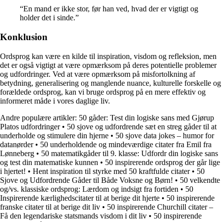
“En mand er ikke stor, før han ved, hvad der er vigtigt og
holder det i sinde.”
Konklusion
Ordsprog kan være en kilde til inspiration, visdom og refleksion, men
det er også vigtigt at være opmærksom på deres potentielle problemer
og udfordringer. Ved at være opmærksom på misfortolkning af
betydning, generalisering og manglende nuance, kulturelle forskelle og
forældede ordsprog, kan vi bruge ordsprog på en mere effektiv og
informeret måde i vores daglige liv.
Andre populære artikler:
50 gåder: Test din logiske sans med Gjørup
Platos udfordringer
•
50 sjove og udfordrende sæt en streg gåder til at
underholde og stimulere din hjerne
•
50 sjove data jokes – humor for
datanørder
•
50 underholdende og mindeværdige citater fra Emil fra
Lønneberg
•
50 matematikgåder til 9. klasse: Udfordr din logiske sans
og test din matematiske kunnen
•
50 inspirerende ordsprog der går lige
i hjertet!
•
Hent inspiration til styrke med 50 kraftfulde citater
•
50
Sjove og Udfordrende Gåder til Både Voksne og Børn!
•
50 velkendte
og/vs. klassiske ordsprog: Lærdom og indsigt fra fortiden
•
50
Inspirerende kærlighedscitater til at berige dit hjerte
•
50 inspirerende
franske citater til at berige dit liv
•
50 inspirerende Churchill citater –
Få den legendariske statsmands visdom i dit liv
•
50 inspirerende