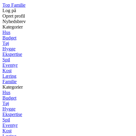
Top Familie
Log på
Opret profil
Nyhedsbrev
Kategorier
Hus
Budget
Tøj
Hygge
Ekspertise
Spil
Eventyr
Kost
Læring
Familie
Kategorier
Hus
Budget
Tøj
Hygge
Ekspertise
Spil
Eventyr
Kost