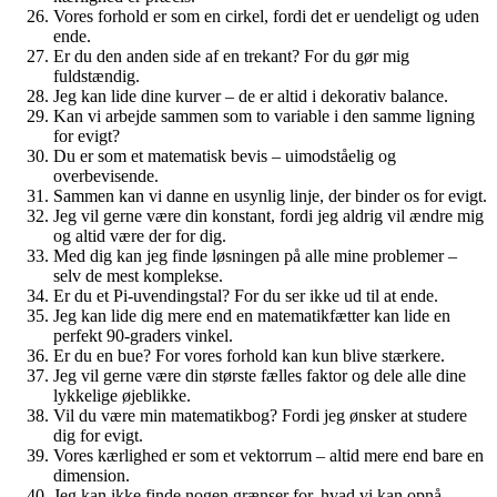
Vores forhold er som en cirkel, fordi det er uendeligt og uden
ende.
Er du den anden side af en trekant? For du gør mig
fuldstændig.
Jeg kan lide dine kurver – de er altid i dekorativ balance.
Kan vi arbejde sammen som to variable i den samme ligning
for evigt?
Du er som et matematisk bevis – uimodståelig og
overbevisende.
Sammen kan vi danne en usynlig linje, der binder os for evigt.
Jeg vil gerne være din konstant, fordi jeg aldrig vil ændre mig
og altid være der for dig.
Med dig kan jeg finde løsningen på alle mine problemer –
selv de mest komplekse.
Er du et Pi-uvendingstal? For du ser ikke ud til at ende.
Jeg kan lide dig mere end en matematikfætter kan lide en
perfekt 90-graders vinkel.
Er du en bue? For vores forhold kan kun blive stærkere.
Jeg vil gerne være din største fælles faktor og dele alle dine
lykkelige øjeblikke.
Vil du være min matematikbog? Fordi jeg ønsker at studere
dig for evigt.
Vores kærlighed er som et vektorrum – altid mere end bare en
dimension.
Jeg kan ikke finde nogen grænser for, hvad vi kan opnå