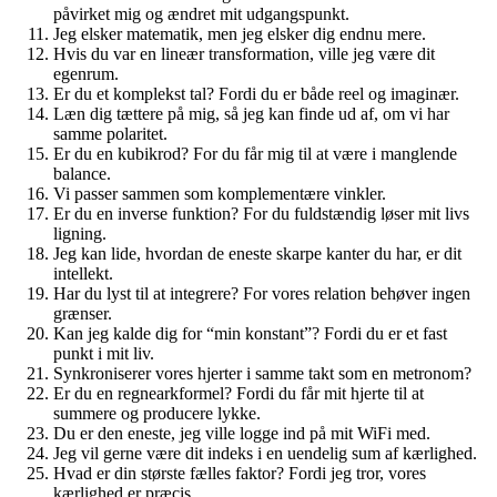
påvirket mig og ændret mit udgangspunkt.
Jeg elsker matematik, men jeg elsker dig endnu mere.
Hvis du var en lineær transformation, ville jeg være dit
egenrum.
Er du et komplekst tal? Fordi du er både reel og imaginær.
Læn dig tættere på mig, så jeg kan finde ud af, om vi har
samme polaritet.
Er du en kubikrod? For du får mig til at være i manglende
balance.
Vi passer sammen som komplementære vinkler.
Er du en inverse funktion? For du fuldstændig løser mit livs
ligning.
Jeg kan lide, hvordan de eneste skarpe kanter du har, er dit
intellekt.
Har du lyst til at integrere? For vores relation behøver ingen
grænser.
Kan jeg kalde dig for “min konstant”? Fordi du er et fast
punkt i mit liv.
Synkroniserer vores hjerter i samme takt som en metronom?
Er du en regnearkformel? Fordi du får mit hjerte til at
summere og producere lykke.
Du er den eneste, jeg ville logge ind på mit WiFi med.
Jeg vil gerne være dit indeks i en uendelig sum af kærlighed.
Hvad er din største fælles faktor? Fordi jeg tror, vores
kærlighed er præcis.