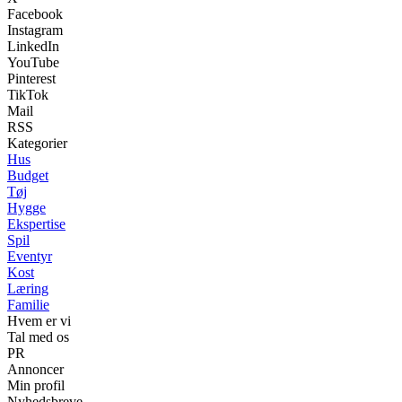
Facebook
Instagram
LinkedIn
YouTube
Pinterest
TikTok
Mail
RSS
Kategorier
Hus
Budget
Tøj
Hygge
Ekspertise
Spil
Eventyr
Kost
Læring
Familie
Hvem er vi
Tal med os
PR
Annoncer
Min profil
Nyhedsbreve