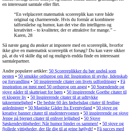
en interessant samtale eller flirt.
“En velplaceret matematisk scorereplik kan være både
original og charmerende. Hvis du formår at kombinere
talforståelse og humor, kan det vise din intelligens og
kreativitet – to kvaliteter, der er attraktive for mange.” –
Karen, 28
Så næste gang du ønsker at imponere med en scorereplik, hvorfor
ikke give en matematisk scorereplik et forsøg? Du kan være sikker
på, at du vil skille dig ud og muligvis endda finde en interessant
samtalepartner.
Andre populære artikler:
50 Scorereplikker du bør undgå som
pesten
•
50 smukke ordsprog om ild: Inspiration til styrke, lidenskab
og forvandling
•
50 inspirerende citater om livets udfordringer
•
Få
inspiration og trøst med 50 ordsprog om angst
•
50 Spændende og
sjove gåder til skattejagt for børn
•
50 inspirerende Goethe citater til
et klogere liv
•
50 Inspirerende citater til at udtrykke
taknemmelighed
•
De bedste 60 års fødselsdag citater til festlige
anledninger
•
50 Magiske Gåder fra Eventyrland
•
50 sjove og
kreative banner citater til studentervognen
•
50 inspirerende og sjove
Jeppe på bjerget citater til enhver lejlighed
•
50 Sjove
Søskendevittigheder: Når humor binder os sammen!
•
50 sjove og
fjollede vittigheder, der får dig til at grine højlydt!
•
Få succes med