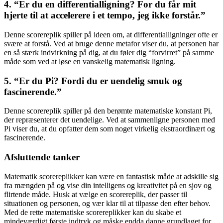
4. “Er du en differentialligning? For du får mit
hjerte til at accelerere i et tempo, jeg ikke forstår.”
Denne scorereplik spiller på ideen om, at differentialligninger ofte er
svære at forstå. Ved at bruge denne metafor viser du, at personen har
en så stærk indvirkning på dig, at du føler dig “forvirret” på samme
måde som ved at løse en vanskelig matematisk ligning.
5. “Er du Pi? Fordi du er uendelig smuk og
fascinerende.”
Denne scorereplik spiller på den berømte matematiske konstant Pi,
der repræsenterer det uendelige. Ved at sammenligne personen med
Pi viser du, at du opfatter dem som noget virkelig ekstraordinært og
fascinerende.
Afsluttende tanker
Matematik scorereplikker kan være en fantastisk måde at adskille sig
fra mængden på og vise din intelligens og kreativitet på en sjov og
flirtende måde. Husk at vælge en scorereplik, der passer til
situationen og personen, og vær klar til at tilpasse den efter behov.
Med de rette matematiske scorereplikker kan du skabe et
mindeværdigt første indtryk og måske endda danne grundlaget for