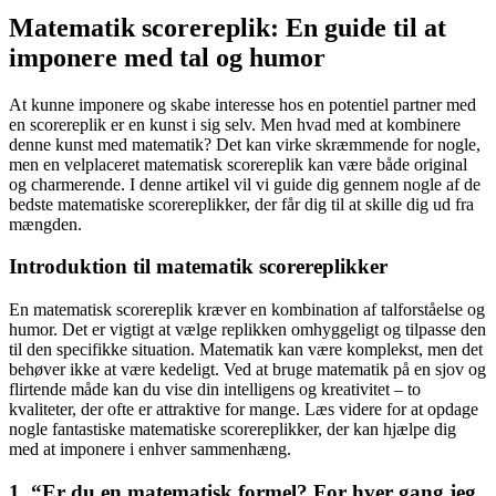
Matematik scorereplik: En guide til at
imponere med tal og humor
At kunne imponere og skabe interesse hos en potentiel partner med
en scorereplik er en kunst i sig selv. Men hvad med at kombinere
denne kunst med matematik? Det kan virke skræmmende for nogle,
men en velplaceret matematisk scorereplik kan være både original
og charmerende. I denne artikel vil vi guide dig gennem nogle af de
bedste matematiske scorereplikker, der får dig til at skille dig ud fra
mængden.
Introduktion til matematik scorereplikker
En matematisk scorereplik kræver en kombination af talforståelse og
humor. Det er vigtigt at vælge replikken omhyggeligt og tilpasse den
til den specifikke situation. Matematik kan være komplekst, men det
behøver ikke at være kedeligt. Ved at bruge matematik på en sjov og
flirtende måde kan du vise din intelligens og kreativitet – to
kvaliteter, der ofte er attraktive for mange. Læs videre for at opdage
nogle fantastiske matematiske scorereplikker, der kan hjælpe dig
med at imponere i enhver sammenhæng.
1. “Er du en matematisk formel? For hver gang jeg