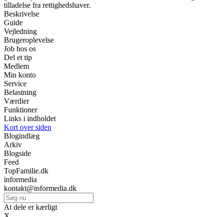
tilladelse fra rettighedshaver.
Beskrivelse
Guide
Vejledning
Brugeroplevelse
Job hos os
Del et tip
Medlem
Min konto
Service
Belastning
Værdier
Funktioner
Links i indholdet
Kort over siden
Blogindlæg
Arkiv
Blogside
Feed
TopFamilie.dk
informedia
kontakt@informedia.dk
At dele er kærligt
X