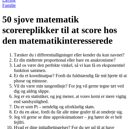
Læring
Familie
50 sjove matematik
scorereplikker til at score hos
den matematikinteresserede
Tænker du i differentialligninger eller kender du kun navnet?
Er din midterste proportional eller bare en anakronisme?
Lad os være den perfekte vinkel, så vi kan få en eksponentiel
funktion sammen.
Er du et koordinatpar? Fordi du fuldstændig får mit hjerte til at
plusse og minusse.
Vil du være min tangentlinje? For jeg vil gerne tegne tæt ved
dig og aldrig slippe.
Jeg er en statistiker, og jeg mener, at vores kemi er mere vigtig
end sandsynlighed.
Du er som Pi – uendelig og uforklarlig skøn.
Er du en akse, fordi du får alle mine grafer til at omdreje sig.
Jeg vil gerne se dine approksimationer – jeg hører de er helt
fejlfri.
Hvad er dine initialbetingelser? For du ser ud til at have