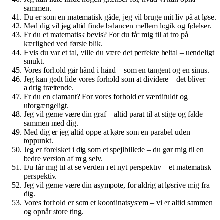
sammen.
Du er som en matematisk gåde, jeg vil bruge mit liv på at løse.
Med dig vil jeg altid finde balancen mellem logik og følelser.
Er du et matematisk bevis? For du får mig til at tro på
kærlighed ved første blik.
Hvis du var et tal, ville du være det perfekte heltal – uendeligt
smukt.
Vores forhold går hånd i hånd – som en tangent og en sinus.
Jeg kan godt lide vores forhold som at dividere – det bliver
aldrig trættende.
Er du en diamant? For vores forhold er værdifuldt og
uforgængeligt.
Jeg vil gerne være din graf – altid parat til at stige og falde
sammen med dig.
Med dig er jeg altid oppe at køre som en parabel uden
toppunkt.
Jeg er forelsket i dig som et spejlbillede – du gør mig til en
bedre version af mig selv.
Du får mig til at se verden i et nyt perspektiv – et matematisk
perspektiv.
Jeg vil gerne være din asympote, for aldrig at løsrive mig fra
dig.
Vores forhold er som et koordinatsystem – vi er altid sammen
og opnår store ting.