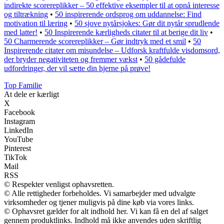
indirekte scorereplikker – 50 effektive eksempler til at opnå interesse
og tiltrækning
•
50 inspirerende ordsprog om uddannelse: Find
motivation til læring
•
50 sjove nytårsjokes: Gør dit nytår sprudlende
med latter!
•
50 Inspirerende kærligheds citater til at berige dit liv
•
50 Charmerende scorereplikker – Gør indtryk med et smil
•
50
Inspirerende citater om misundelse – Udforsk kraftfulde visdomsord,
der bryder negativiteten og fremmer vækst
•
50 gådefulde
udfordringer, der vil sætte din hjerne på prøve!
Top Familie
At dele er kærligt
X
Facebook
Instagram
LinkedIn
YouTube
Pinterest
TikTok
Mail
RSS
© Respekter venligst ophavsretten.
© Alle rettigheder forbeholdes. Vi samarbejder med udvalgte
virksomheder og tjener muligvis på dine køb via vores links.
© Ophavsret gælder for alt indhold her. Vi kan få en del af salget
gennem produktlinks. Indhold må ikke anvendes uden skriftlig