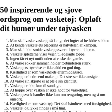
50 inspirerende og sjove
ordsprog om vasketøj: Opløft
dit humør under tøjvasken
Man skal vaske vasketøj så længe det lugter af beskidte sokker.
At kende vasketøjets placering er halvdelen af kampen.
Man skal ikke smide vasketøjssværte i tørretumbleren.
Vasketøjspletterne viser vejen til ødelagte toppe.
Ingen får et nyt outfit uden at vaske det gamle.
At vaske sokker sammen holder forbindelsen stærk.
Vasketøjets størrelse er ikke altid en god ting.
Kærlighed er som vasketøjets eftermiddagssol.
Vasketøj er bedre end makeup. Det stresser ikke ansigtet.
At vaske sin skjorte er at pleje sin identitet.
Vasketøj er ikke kun til søndage.
At hoppe over vasken er ikke godt for vasketøjet.
Vasketøjsvask handler ikke kun om rengøring, men også om
omsorg.
Kærlighed er som vasketøj: Det skal håndteres med forsigtighed.
Vasketøj og lykke findes i små ting.