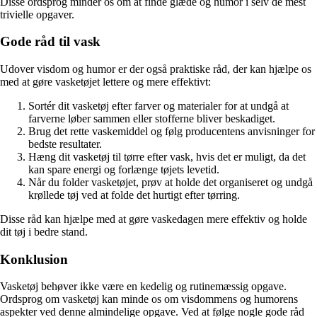
Disse ordsprog minder os om at finde glæde og humor i selv de mest
trivielle opgaver.
Gode råd til vask
Udover visdom og humor er der også praktiske råd, der kan hjælpe os
med at gøre vasketøjet lettere og mere effektivt:
Sortér dit vasketøj efter farver og materialer for at undgå at
farverne løber sammen eller stofferne bliver beskadiget.
Brug det rette vaskemiddel og følg producentens anvisninger for
bedste resultater.
Hæng dit vasketøj til tørre efter vask, hvis det er muligt, da det
kan spare energi og forlænge tøjets levetid.
Når du folder vasketøjet, prøv at holde det organiseret og undgå
krøllede tøj ved at folde det hurtigt efter tørring.
Disse råd kan hjælpe med at gøre vaskedagen mere effektiv og holde
dit tøj i bedre stand.
Konklusion
Vasketøj behøver ikke være en kedelig og rutinemæssig opgave.
Ordsprog om vasketøj kan minde os om visdommens og humorens
aspekter ved denne almindelige opgave. Ved at følge nogle gode råd