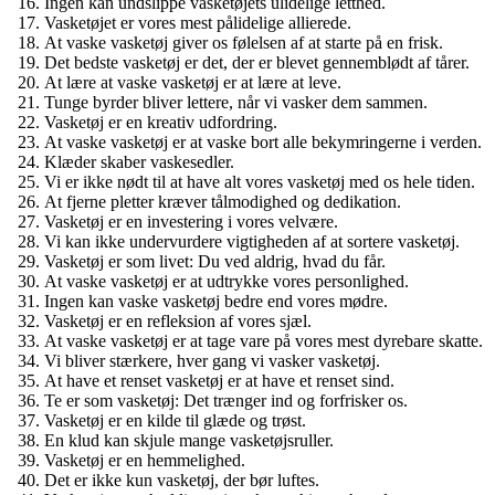
Ingen kan undslippe vasketøjets ulidelige letthed.
Vasketøjet er vores mest pålidelige allierede.
At vaske vasketøj giver os følelsen af at starte på en frisk.
Det bedste vasketøj er det, der er blevet gennemblødt af tårer.
At lære at vaske vasketøj er at lære at leve.
Tunge byrder bliver lettere, når vi vasker dem sammen.
Vasketøj er en kreativ udfordring.
At vaske vasketøj er at vaske bort alle bekymringerne i verden.
Klæder skaber vaskesedler.
Vi er ikke nødt til at have alt vores vasketøj med os hele tiden.
At fjerne pletter kræver tålmodighed og dedikation.
Vasketøj er en investering i vores velvære.
Vi kan ikke undervurdere vigtigheden af at sortere vasketøj.
Vasketøj er som livet: Du ved aldrig, hvad du får.
At vaske vasketøj er at udtrykke vores personlighed.
Ingen kan vaske vasketøj bedre end vores mødre.
Vasketøj er en refleksion af vores sjæl.
At vaske vasketøj er at tage vare på vores mest dyrebare skatte.
Vi bliver stærkere, hver gang vi vasker vasketøj.
At have et renset vasketøj er at have et renset sind.
Te er som vasketøj: Det trænger ind og forfrisker os.
Vasketøj er en kilde til glæde og trøst.
En klud kan skjule mange vasketøjsruller.
Vasketøj er en hemmelighed.
Det er ikke kun vasketøj, der bør luftes.