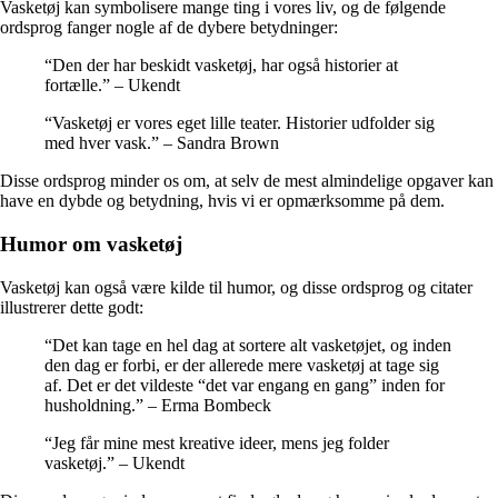
Vasketøj kan symbolisere mange ting i vores liv, og de følgende
ordsprog fanger nogle af de dybere betydninger:
“Den der har beskidt vasketøj, har også historier at
fortælle.” – Ukendt
“Vasketøj er vores eget lille teater. Historier udfolder sig
med hver vask.” – Sandra Brown
Disse ordsprog minder os om, at selv de mest almindelige opgaver kan
have en dybde og betydning, hvis vi er opmærksomme på dem.
Humor om vasketøj
Vasketøj kan også være kilde til humor, og disse ordsprog og citater
illustrerer dette godt:
“Det kan tage en hel dag at sortere alt vasketøjet, og inden
den dag er forbi, er der allerede mere vasketøj at tage sig
af. Det er det vildeste “det var engang en gang” inden for
husholdning.” – Erma Bombeck
“Jeg får mine mest kreative ideer, mens jeg folder
vasketøj.” – Ukendt