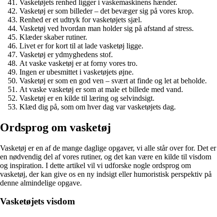
Vasketøjets renhed ligger i vaskemaskinens hænder.
Vasketøj er som billeder – det bevæger sig på vores krop.
Renhed er et udtryk for vasketøjets sjæl.
Vasketøj ved hvordan man holder sig på afstand af stress.
Klæder skaber rutiner.
Livet er for kort til at lade vasketøj ligge.
Vasketøj er ydmyghedens stof.
At vaske vasketøj er at forny vores tro.
Ingen er ubesmittet i vasketøjets øjne.
Vasketøj er som en god ven – svært at finde og let at beholde.
At vaske vasketøj er som at male et billede med vand.
Vasketøj er en kilde til læring og selvindsigt.
Klæd dig på, som om hver dag var vasketøjets dag.
Ordsprog om vasketøj
Vasketøj er en af de mange daglige opgaver, vi alle står over for. Det er
en nødvendig del af vores rutiner, og det kan være en kilde til visdom
og inspiration. I dette artikel vil vi udforske nogle ordsprog om
vasketøj, der kan give os en ny indsigt eller humoristisk perspektiv på
denne almindelige opgave.
Vasketøjets visdom