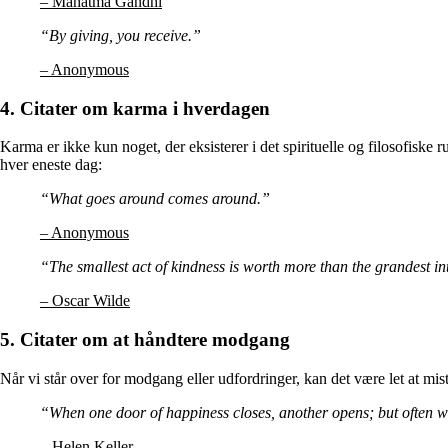
– Mahatma Gandhi
“By giving, you receive.”
– Anonymous
4. Citater om karma i hverdagen
Karma er ikke kun noget, der eksisterer i det spirituelle og filosofiske
hver eneste dag:
“What goes around comes around.”
– Anonymous
“The smallest act of kindness is worth more than the grandest in
– Oscar Wilde
5. Citater om at håndtere modgang
Når vi står over for modgang eller udfordringer, kan det være let at miste 
“When one door of happiness closes, another opens; but often we
– Helen Keller