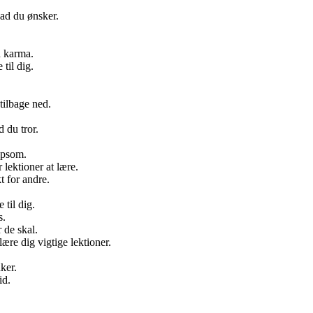
ad du ønsker.
d karma.
til dig.
tilbage ned.
 du tror.
lpsom.
lektioner at lære.
t for andre.
 til dig.
s.
 de skal.
ære dig vigtige lektioner.
ker.
id.