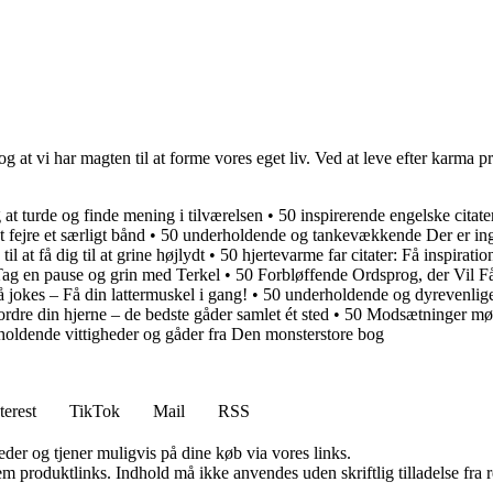
 at vi har magten til at forme vores eget liv. Ved at leve efter karma p
 at turde og finde mening i tilværelsen
•
50 inspirerende engelske citater
at fejre et særligt bånd
•
50 underholdende og tankevækkende Der er ing
til at få dig til at grine højlydt
•
50 hjertevarme far citater: Få inspiration 
Tag en pause og grin med Terkel
•
50 Forbløffende Ordsprog, der Vil Få
 jokes – Få din lattermuskel i gang!
•
50 underholdende og dyrevenlige 
fordre din hjerne – de bedste gåder samlet ét sted
•
50 Modsætninger møde
holdende vittigheder og gåder fra Den monsterstore bog
terest
TikTok
Mail
RSS
er og tjener muligvis på dine køb via vores links.
m produktlinks. Indhold må ikke anvendes uden skriftlig tilladelse fra r