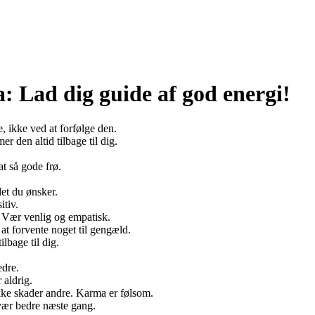
: Lad dig guide af god energi!
, ikke ved at forfølge den.
den altid tilbage til dig.
t så gode frø.
det du ønsker.
itiv.
. Vær venlig og empatisk.
at forvente noget til gengæld.
bage til dig.
edre.
aldrig.
ikke skader andre. Karma er følsom.
 vær bedre næste gang.