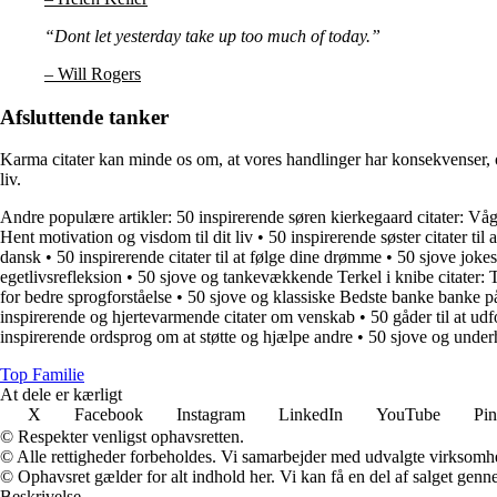
“Dont let yesterday take up too much of today.”
– Will Rogers
Afsluttende tanker
Karma citater kan minde os om, at vores handlinger har konsekvenser, og
liv.
Andre populære artikler:
50 inspirerende søren kierkegaard citater: Våg
Hent motivation og visdom til dit liv
•
50 inspirerende søster citater til 
dansk
•
50 inspirerende citater til at følge dine drømme
•
50 sjove jokes 
egetlivsrefleksion
•
50 sjove og tankevækkende Terkel i knibe citater: 
for bedre sprogforståelse
•
50 sjove og klassiske Bedste banke banke på
inspirerende og hjertevarmende citater om venskab
•
50 gåder til at ud
inspirerende ordsprog om at støtte og hjælpe andre
•
50 sjove og under
Top Familie
At dele er kærligt
X
Facebook
Instagram
LinkedIn
YouTube
Pin
© Respekter venligst ophavsretten.
© Alle rettigheder forbeholdes. Vi samarbejder med udvalgte virksomhed
© Ophavsret gælder for alt indhold her. Vi kan få en del af salget genne
Beskrivelse