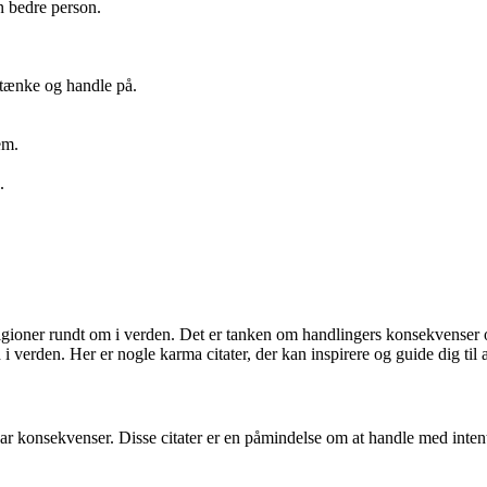
n bedre person.
 tænke og handle på.
em.
.
ligioner rundt om i verden. Det er tanken om handlingers konsekvenser og
i verden. Her er nogle karma citater, der kan inspirere og guide dig til a
har konsekvenser. Disse citater er en påmindelse om at handle med inte