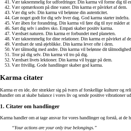
Vær taknemmelig for udfordringer. Din karma vil forme dig til e
Vær opmærksom på dine vaner. Din karma er påvirket af dem.
Vær dig selv. Din karma vil belønne din autenticitet.
Gør noget godt for dig selv hver dag. God karma starter indefra.
Vær åben for forandring. Din karma vil føre dig til nye måder at
Sæt dig selv i andres sko. Empati skaber positiv karma.
Værdsæt naturen. Din karma er forbundet med planeten.
Vær taknemmelig for dine relationer. Din karma er påvirket af d
Værdsæt de små øjeblikke. Din karma lever ofte i dem.
Vær tålmodig med andre. Din karma vil belønne dit tålmodighed
Tror på dig selv. Din karma vil tro på dig.
Værdsæt livets lektioner. Din karma vil bygge på dem.
Vær frivillig. Gode handlinger skaber god karma.
Karma citater
Karma er en ide, der strækker sig på tværs af forskellige kulturer og re
handler om at skabe balance i vores liv og sende positive vibrationer ud 
1. Citater om handlinger
Karma handler om at tage ansvar for vores handlinger og forstå, at de 
“Your actions are your only true belongings.”