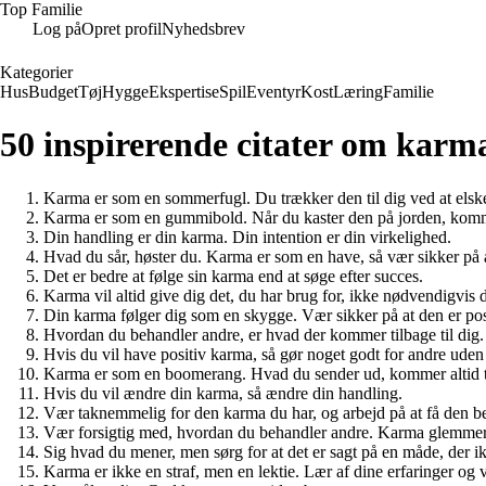
Top Familie
Log på
Opret profil
Nyhedsbrev
Kategorier
Hus
Budget
Tøj
Hygge
Ekspertise
Spil
Eventyr
Kost
Læring
Familie
50 inspirerende citater om karma
Karma er som en sommerfugl. Du trækker den til dig ved at elske
Karma er som en gummibold. Når du kaster den på jorden, kommer 
Din handling er din karma. Din intention er din virkelighed.
Hvad du sår, høster du. Karma er som en have, så vær sikker på a
Det er bedre at følge sin karma end at søge efter succes.
Karma vil altid give dig det, du har brug for, ikke nødvendigvis 
Din karma følger dig som en skygge. Vær sikker på at den er pos
Hvordan du behandler andre, er hvad der kommer tilbage til dig
Hvis du vil have positiv karma, så gør noget godt for andre uden 
Karma er som en boomerang. Hvad du sender ud, kommer altid til
Hvis du vil ændre din karma, så ændre din handling.
Vær taknemmelig for den karma du har, og arbejd på at få den b
Vær forsigtig med, hvordan du behandler andre. Karma glemmer 
Sig hvad du mener, men sørg for at det er sagt på en måde, der 
Karma er ikke en straf, men en lektie. Lær af dine erfaringer og