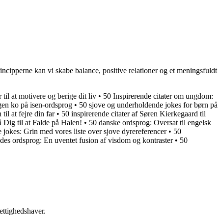
rincipperne kan vi skabe balance, positive relationer og et meningsfuldt
 til at motivere og berige dit liv
•
50 Inspirerende citater om ungdom:
en ko på isen-ordsprog
•
50 sjove og underholdende jokes for børn på
til at fejre din far
•
50 inspirerende citater af Søren Kierkegaard til
 Dig til at Falde på Halen!
•
50 danske ordsprog: Oversat til engelsk
jokes: Grin med vores liste over sjove dyrereferencer
•
50
s ordsprog: En uventet fusion af visdom og kontraster
•
50
ettighedshaver.