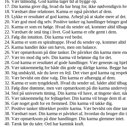
Vær tålmodig. God karma tager tid at bygge op.
Din karma giver dig, hvad du har brug for, ikke nødvendigvis hv
Værdsæt dine relationer. Karma er også påvirket af dem.
Lykke er resultatet af god karma. Arbejd på at skabe mere af det.
Vær god mod dig selv. Positive tanker og handlinger bringer go
Karma er som en bølge. Hvad du sender ud, kommer altid tilbage 
Værdsæt de små ting i livet. God karma er ofte gemt i dem.
Følg din intuition. Din karma ved bedst.
Karma er som en spiraltrappe. Hvad du sender op, kommer altid 
Karma handler ikke om hævn, men om balance.
Vær opmærksom på dine tanker. De påvirker din karma mere end
Vær tro mod dig selv. Din karma vil belønne dig for det.
God karma er resultatet af gode handlinger. Vær generøs og hjæ
Vær taknemmelig for både din gode og dårlige karma. Begge har 
Sig undskyld, når du laver en fejl. Det viser god karma og respek
Vær bevidst om dine valg. Din karma er afhængig af dem.
Karma er som tyngdekraft. Hvad du sender ud, falder altid tilbage
Følg dine drømme, men vær opmærksom på din karma undervej
Stol på universets timing. Din karma vil have, at tingene sker, når
Vær taknemmelig for fejltagelser. Din karma vil bruge dem til at l
Gør noget godt for en fremmed. Din karma vil takke dig.
Positive tanker tiltrækker positiv karma. Vær bevidst om dine tan
Værdsæt nuet. Din karma er påvirket af, hvordan du bruger din t
Vær opmærksom på dine handlinger. Din karma glemmer intet.
Tænk før du taler. Ord har karmisk kraft.