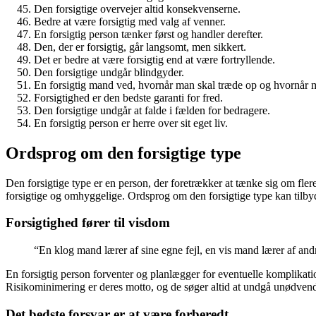
Den forsigtige overvejer altid konsekvenserne.
Bedre at være forsigtig med valg af venner.
En forsigtig person tænker først og handler derefter.
Den, der er forsigtig, går langsomt, men sikkert.
Det er bedre at være forsigtig end at være fortryllende.
Den forsigtige undgår blindgyder.
En forsigtig mand ved, hvornår man skal træde op og hvornår m
Forsigtighed er den bedste garanti for fred.
Den forsigtige undgår at falde i fælden for bedragere.
En forsigtig person er herre over sit eget liv.
Ordsprog om den forsigtige type
Den forsigtige type er en person, der foretrækker at tænke sig om fle
forsigtige og omhyggelige. Ordsprog om den forsigtige type kan tilbyd
Forsigtighed fører til visdom
“En klog mand lærer af sine egne fejl, en vis mand lærer af and
En forsigtig person forventer og planlægger for eventuelle komplikatio
Risikominimering er deres motto, og de søger altid at undgå unødven
Det bedste forsvar er at være forberedt