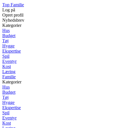
Top Familie
Log på
Opret profil
Nyhedsbrev
Kategorier
Hus
Budget
Tøj
Hygge
Ekspertise
Spil
Eventyr
Kost
Læring
Familie
Kategorier
Hus
Budget
Tøj
Hygge
Ekspertise
Spil
Eventyr
Kost