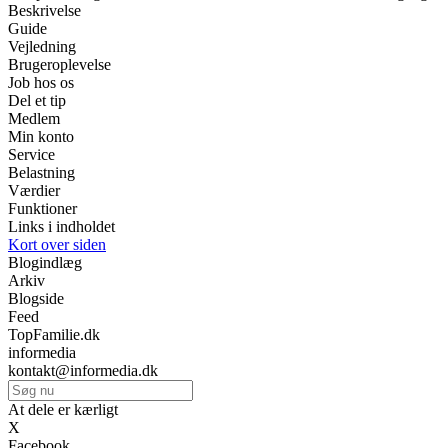
Beskrivelse
Guide
Vejledning
Brugeroplevelse
Job hos os
Del et tip
Medlem
Min konto
Service
Belastning
Værdier
Funktioner
Links i indholdet
Kort over siden
Blogindlæg
Arkiv
Blogside
Feed
TopFamilie.dk
informedia
kontakt@informedia.dk
At dele er kærligt
X
Facebook