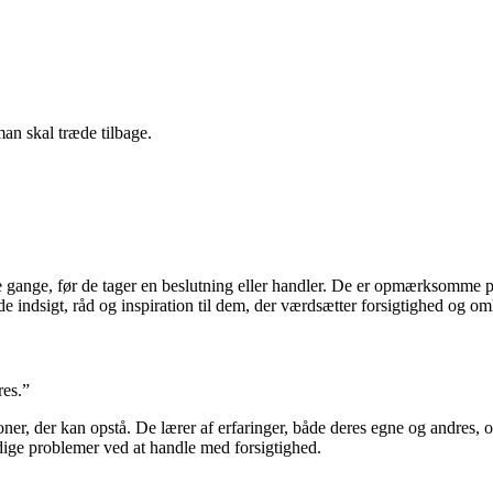
an skal træde tilbage.
re gange, før de tager en beslutning eller handler. De er opmærksomme p
e indsigt, råd og inspiration til dem, der værdsætter forsigtighed og o
res.”
ner, der kan opstå. De lærer af erfaringer, både deres egne og andres, og
dige problemer ved at handle med forsigtighed.