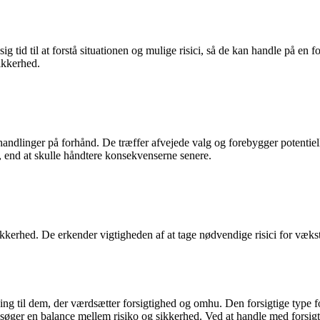
ig tid til at forstå situationen og mulige risici, så de kan handle på en 
sikkerhed.
andlinger på forhånd. De træffer afvejede valg og forebygger potentielle
r, end at skulle håndtere konsekvenserne senere.
ikkerhed. De erkender vigtigheden af at tage nødvendige risici for væk
ng til dem, der værdsætter forsigtighed og omhu. Den forsigtige type for
 og søger en balance mellem risiko og sikkerhed. Ved at handle med forsig