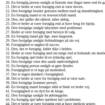
En forsigtig person undgår at brænde sine fingre mere end én g
Det er bedre at være forsigtig end at være doven.
Den forsigtige kender grænsen mellem mod og dumdristighed.
En forsigtig mand er en ressourcefuld mand.
Den, der spiller det sikkert, taber aldrig.
Det er bedre at være forsigtig end at have brug for hjælp.
Den forsigtige undgår labyrinter med problemer.
Bedre at være forsigtig med hensyn til valg.
En forsigtig mand går lige, men langsomt.
Den forsigtige undgår forhindringer på sin vej.
Forsigtighed er nøglen til succes.
Den, der er forsigtig, falder ikke i fælden.
Bedre at være forsigtig med sin tunge end at forbande sin skæb
En forsigtig sjæl leder til en lykkelig sjæl.
Den forsigtige viser den sande nødvendighed.
En forsigtig person undgår at gøre fjender.
Forsigtighed er et tegn på modenhed.
Der er ingen dumhed i forsigtighed.
Det er bedre at være for forsigtig end at være naiv.
Den forsigtige kommer presset.
En forsigtig mand forsøger altid at finde en bedre vej.
Forsigtighed er en dyd for de kloge.
Den forsigtige undgår let ødelæggelse.
En forsigtig sjæl løber sjældent ind i problemer.
Det er bedre at være forsigtig end at have medicin senere.