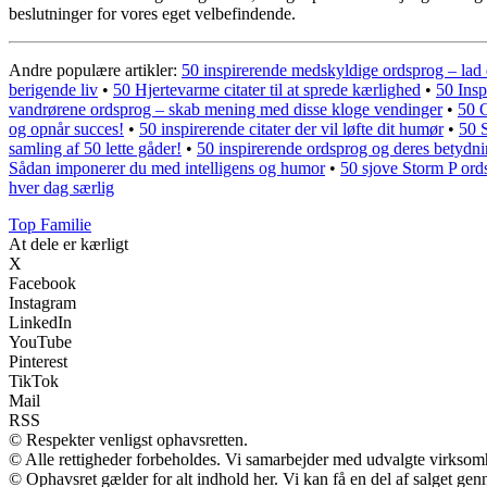
beslutninger for vores eget velbefindende.
Andre populære artikler:
50 inspirerende medskyldige ordsprog – lad d
berigende liv
•
50 Hjertevarme citater til at sprede kærlighed
•
50 Insp
vandrørene ordsprog – skab mening med disse kloge vendinger
•
50 O
og opnår succes!
•
50 inspirerende citater der vil løfte dit humør
•
50 S
samling af 50 lette gåder!
•
50 inspirerende ordsprog og deres betydn
Sådan imponerer du med intelligens og humor
•
50 sjove Storm P ordsp
hver dag særlig
Top Familie
At dele er kærligt
X
Facebook
Instagram
LinkedIn
YouTube
Pinterest
TikTok
Mail
RSS
© Respekter venligst ophavsretten.
© Alle rettigheder forbeholdes. Vi samarbejder med udvalgte virksomh
© Ophavsret gælder for alt indhold her. Vi kan få en del af salget gen