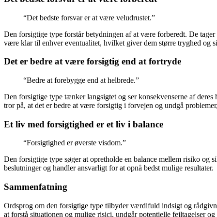
“Det bedste forsvar er at være veludrustet.”
Den forsigtige type forstår betydningen af at være forberedt. De tager s
være klar til enhver eventualitet, hvilket giver dem større tryghed og 
Det er bedre at være forsigtig end at fortryde
“Bedre at forebygge end at helbrede.”
Den forsigtige type tænker langsigtet og ser konsekvenserne af deres h
tror på, at det er bedre at være forsigtig i forvejen og undgå probleme
Et liv med forsigtighed er et liv i balance
“Forsigtighed er øverste visdom.”
Den forsigtige type søger at opretholde en balance mellem risiko og s
beslutninger og handler ansvarligt for at opnå bedst mulige resultater.
Sammenfatning
Ordsprog om den forsigtige type tilbyder værdifuld indsigt og rådgivni
at forstå situationen og mulige risici, undgår potentielle fejltagelser