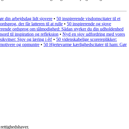
ør din arbejdsdag lidt sjovere
•
50 inspirerende visdomscitater til et
rdsprog, der får latteren til at rulle
•
50 inspirerende og sjove
rerende ordsprog om tålmodighed: Sådan styrker du din udholdenhed
ord til inspiration og refleksion
•
Nyd en sjov udfordring med vores
sikvitser: Sjov og læring i ét!
•
50 videnskabelige scorereplikker:
t motivere og opmuntre
•
50 Hjertevarme kærlighedscitater til ham: Gør
 rettighedshaver.