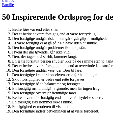
Læring
Familie
50 Inspirerende Ordsprog for de
Bedre føre var end efter snar.
Det er bedre at være forsigtig end at være fortrydelig.
Den forsigtige undgår risici, men går også glip af muligheder.
At være forsigtig er at gå på høje hæle uden at snuble.
Den forsigtige undgår problemer før de opstår.
Hvem der går tøvende, går ikke vild.
Den, der tager små skridt, kommer langt.
En ægte forsigtig person snubler ikke på de samme sten to gang
Det er bedre at være forsigtig i tide end at overvinde katastrofer
Den forsigtige undgår veje, der fører til fare.
Den forsigtige kender konsekvenserne før handlingen.
Skidt forsigtighed er bedre end rette forgæves.
Den forsigtige både balancerer og forsøger.
En forsigtig mand undgår afgrunde, men får ingen frugt.
Den forsigtige overvejer fremtidige farer.
Bedre at være for forsigtig end at have fortrydelse senere.
En forsigtig sjæl kommer ikke i knibe.
Forsigtighed er moderen til visdom.
Den forsigtige indser betydningen af ​​at være forberedt.