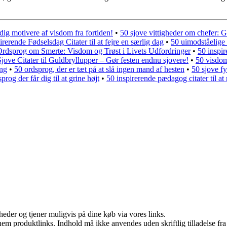
ig motivere af visdom fra fortiden!
•
50 sjove vittigheder om chefer: G
irerende Fødselsdag Citater til at fejre en særlig dag
•
50 uimodståelige o
rdsprog om Smerte: Visdom og Trøst i Livets Udfordringer
•
50 inspi
jove Citater til Guldbryllupper – Gør festen endnu sjovere!
•
50 visdoms
ing
•
50 ordsprog, der er tæt på at slå ingen mand af hesten
•
50 sjove fy
rog der får dig til at grine højt
•
50 inspirerende pædagog citater til a
eder og tjener muligvis på dine køb via vores links.
nem produktlinks. Indhold må ikke anvendes uden skriftlig tilladelse fra