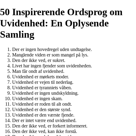
50 Inspirerende Ordsprog om
Uvidenhed: En Oplysende
Samling
Der er ingen hovedregel uden undtagelse.
Manglende viden er som mangel på lys.
Den der ikke ved, er sukret.
Livet har ingen fjender som uvidenheden.
Man får ondt af uvidenhed.
Uvidenhed er mørkets moder.
Uvidenhed er vejen til nederlag.
Uvidenhed er tyranniets våben.
Uvidenhed er ingen undskyldning.
Uvidenhed er ingen skam.
Uvidenhed er roden til alt ondt.
Uvidenhed er den største synd.
Uvidenhed er den værste fjende.
Der er intet værre end uvidenhed.
Den der ikke ved, er forkert informeret.
Den der ikke ved, kan ikke forstå.