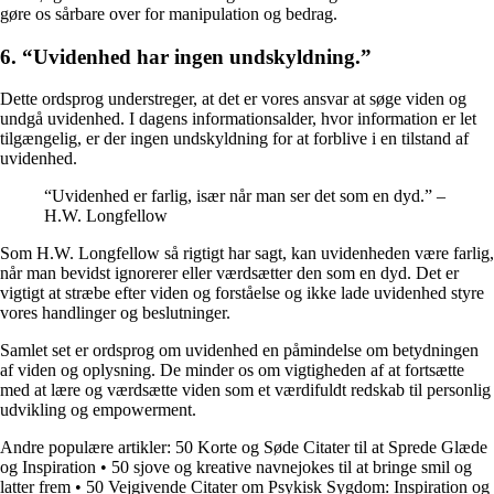
gøre os sårbare over for manipulation og bedrag.
6. “Uvidenhed har ingen undskyldning.”
Dette ordsprog understreger, at det er vores ansvar at søge viden og
undgå uvidenhed. I dagens informationsalder, hvor information er let
tilgængelig, er der ingen undskyldning for at forblive i en tilstand af
uvidenhed.
“Uvidenhed er farlig, især når man ser det som en dyd.” –
H.W. Longfellow
Som H.W. Longfellow så rigtigt har sagt, kan uvidenheden være farlig,
når man bevidst ignorerer eller værdsætter den som en dyd. Det er
vigtigt at stræbe efter viden og forståelse og ikke lade uvidenhed styre
vores handlinger og beslutninger.
Samlet set er ordsprog om uvidenhed en påmindelse om betydningen
af viden og oplysning. De minder os om vigtigheden af at fortsætte
med at lære og værdsætte viden som et værdifuldt redskab til personlig
udvikling og empowerment.
Andre populære artikler:
50 Korte og Søde Citater til at Sprede Glæde
og Inspiration
•
50 sjove og kreative navnejokes til at bringe smil og
latter frem
•
50 Vejgivende Citater om Psykisk Sygdom: Inspiration og