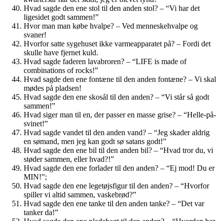
Hvad sagde den ene stol til den anden stol? – “Vi har det
ligesidet godt sammen!”
Hvor man man købe hvalpe? – Ved menneskehvalpe og
svaner!
Hvorfor satte sygehuset ikke varmeapparatet på? – Fordi det
skulle have fjernet kuld.
Hvad sagde faderen lavabroren? – “LIFE is made of
combinations of rocks!”
Hvad sagde den ene fontæne til den anden fontæne? – Vi skal
mødes på pladsen!
Hvad sagde den ene skosål til den anden? – “Vi står så godt
sammen!”
Hvad siger man til en, der passer en masse grise? – “Helle-på-
svinet!”
Hvad sagde vandet til den anden vand? – “Jeg skader aldrig
en sømand, men jeg kan godt sø satans godt!”
Hvad sagde den ene bil til den anden bil? – “Hvad tror du, vi
støder sammen, eller hvad?!”
Hvad sagde den ene forlader til den anden? – “Ej mod! Du er
MIN!”;
Hvad sagde den ene legetøjsfigur til den anden? – “Hvorfor
spiller vi altid sammen, vaskebrød?”
Hvad sagde den ene tanke til den anden tanke? – “Det var
tanker da!”