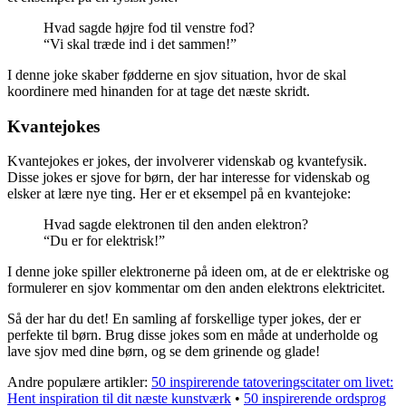
Hvad sagde højre fod til venstre fod?
“Vi skal træde ind i det sammen!”
I denne joke skaber fødderne en sjov situation, hvor de skal
koordinere med hinanden for at tage det næste skridt.
Kvantejokes
Kvantejokes er jokes, der involverer videnskab og kvantefysik.
Disse jokes er sjove for børn, der har interesse for videnskab og
elsker at lære nye ting. Her er et eksempel på en kvantejoke:
Hvad sagde elektronen til den anden elektron?
“Du er for elektrisk!”
I denne joke spiller elektronerne på ideen om, at de er elektriske og
formulerer en sjov kommentar om den anden elektrons elektricitet.
Så der har du det! En samling af forskellige typer jokes, der er
perfekte til børn. Brug disse jokes som en måde at underholde og
lave sjov med dine børn, og se dem grinende og glade!
Andre populære artikler:
50 inspirerende tatoveringscitater om livet:
Hent inspiration til dit næste kunstværk
•
50 inspirerende ordsprog