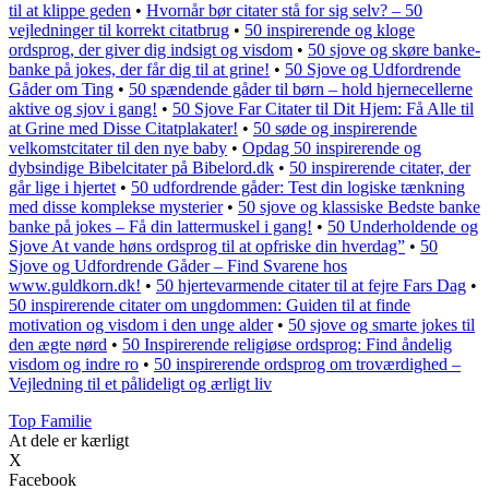
til at klippe geden
•
Hvornår bør citater stå for sig selv? – 50
vejledninger til korrekt citatbrug
•
50 inspirerende og kloge
ordsprog, der giver dig indsigt og visdom
•
50 sjove og skøre banke-
banke på jokes, der får dig til at grine!
•
50 Sjove og Udfordrende
Gåder om Ting
•
50 spændende gåder til børn – hold hjernecellerne
aktive og sjov i gang!
•
50 Sjove Far Citater til Dit Hjem: Få Alle til
at Grine med Disse Citatplakater!
•
50 søde og inspirerende
velkomstcitater til den nye baby
•
Opdag 50 inspirerende og
dybsindige Bibelcitater på Bibelord.dk
•
50 inspirerende citater, der
går lige i hjertet
•
50 udfordrende gåder: Test din logiske tænkning
med disse komplekse mysterier
•
50 sjove og klassiske Bedste banke
banke på jokes – Få din lattermuskel i gang!
•
50 Underholdende og
Sjove At vande høns ordsprog til at opfriske din hverdag”
•
50
Sjove og Udfordrende Gåder – Find Svarene hos
www.guldkorn.dk!
•
50 hjertevarmende citater til at fejre Fars Dag
•
50 inspirerende citater om ungdommen: Guiden til at finde
motivation og visdom i den unge alder
•
50 sjove og smarte jokes til
den ægte nørd
•
50 Inspirerende religiøse ordsprog: Find åndelig
visdom og indre ro
•
50 inspirerende ordsprog om troværdighed –
Vejledning til et pålideligt og ærligt liv
Top Familie
At dele er kærligt
X
Facebook