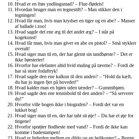
Hvad er en frøs yndlingsmad? – Flue-flødeis!
Hvordan bruger man en tegnestift? – Man stikker den i
tegningen!
Hvad får man, hvis man krydser en tiger og en abe? – Masser
af ballade i zoo!
Hvad sagde det ene æg til det andet æg? – I står på
kogekunst!
Hvad får man, hvis man giver en abe en pistol? – Små stykker
overalt!
Hvad siger man til en, der har glemt sin tandbørste? – Det er
ikke børsterier!
Hvorfor har elefanter altid hvid maling på tæerne? – Fordi de
har så store fodaftryk!
Hvad sagde den ene kalkun til den anden? – “Hold da kæft,
du har jo ingen fjer på hovedet!”
Hvad kalder man en bjørn uden tænder? – Gummibjørn.
Hvad sagde den ene tennisbold til den anden? – “Så serverer
du!”
Hvorfor ville bogen ikke i biografen? – Fordi det var en
lukket bog!
Hvad siger man til en, der har tabt sit øje? – Du har et øje for
tingene!
Hvorfor sprøjter flodheste med vand? – Fordi de ikke kan
komme i badestampen!
Hvad er ligheden mellem en dildo og en helikopter? – Begge