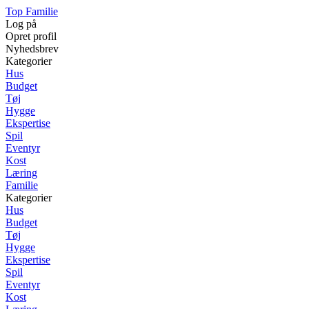
Top Familie
Log på
Opret profil
Nyhedsbrev
Kategorier
Hus
Budget
Tøj
Hygge
Ekspertise
Spil
Eventyr
Kost
Læring
Familie
Kategorier
Hus
Budget
Tøj
Hygge
Ekspertise
Spil
Eventyr
Kost