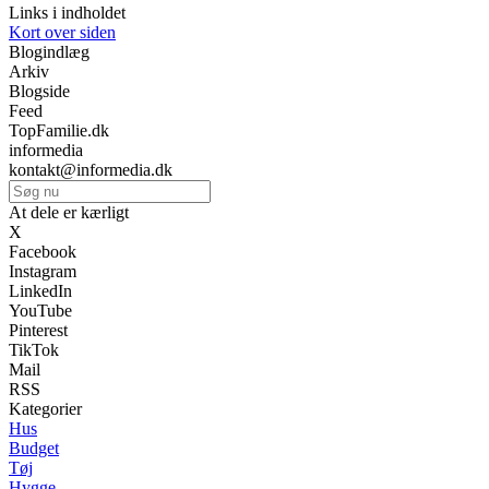
Links i indholdet
Kort over siden
Blogindlæg
Arkiv
Blogside
Feed
TopFamilie.dk
informedia
kontakt@informedia.dk
At dele er kærligt
X
Facebook
Instagram
LinkedIn
YouTube
Pinterest
TikTok
Mail
RSS
Kategorier
Hus
Budget
Tøj
Hygge