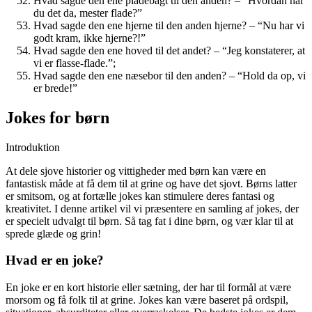
Hvad sagde den ene pladebagt til den anden? – “Hvordan har
du det da, mester flade?”
Hvad sagde den ene hjerne til den anden hjerne? – “Nu har vi
godt kram, ikke hjerne?!”
Hvad sagde den ene hoved til det andet? – “Jeg konstaterer, at
vi er flasse-flade.”;
Hvad sagde den ene næsebor til den anden? – “Hold da op, vi
er brede!”
Jokes for børn
Introduktion
At dele sjove historier og vittigheder med børn kan være en
fantastisk måde at få dem til at grine og have det sjovt. Børns latter
er smitsom, og at fortælle jokes kan stimulere deres fantasi og
kreativitet. I denne artikel vil vi præsentere en samling af jokes, der
er specielt udvalgt til børn. Så tag fat i dine børn, og vær klar til at
sprede glæde og grin!
Hvad er en joke?
En joke er en kort historie eller sætning, der har til formål at være
morsom og få folk til at grine. Jokes kan være baseret på ordspil,