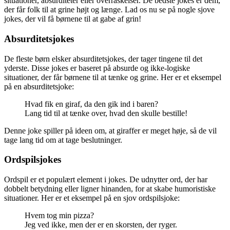
situationer, absurditeter eller overraskelser. De bedste jokes er dem,
der får folk til at grine højt og længe. Lad os nu se på nogle sjove
jokes, der vil få børnene til at gabe af grin!
Absurditetsjokes
De fleste børn elsker absurditetsjokes, der tager tingene til det
yderste. Disse jokes er baseret på absurde og ikke-logiske
situationer, der får børnene til at tænke og grine. Her er et eksempel
på en absurditetsjoke:
Hvad fik en giraf, da den gik ind i baren?
Lang tid til at tænke over, hvad den skulle bestille!
Denne joke spiller på ideen om, at giraffer er meget høje, så de vil
tage lang tid om at tage beslutninger.
Ordspilsjokes
Ordspil er et populært element i jokes. De udnytter ord, der har
dobbelt betydning eller ligner hinanden, for at skabe humoristiske
situationer. Her er et eksempel på en sjov ordspilsjoke:
Hvem tog min pizza?
Jeg ved ikke, men der er en skorsten, der ryger.