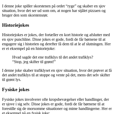
I denne joke spiller skorstenen på ordet “ryge” og skaber en sjov
situation, hvor det ser ud som om, at nogen har stjålet pizzaen og
bruger den som skorstensrør.
Historiejokes
Historiejokes er jokes, der fortæller en kort historie og afslutter med
en sjov punchline. Disse jokes er gode, fordi de får børnene til at
engagere sig i historien og derefter få dem til at le af slutningen. Her
er et eksempel på en historiejoke:
Hvad sagde det ene trafiklys til det andet trafiklys?
“Stop, jeg skifter til grønt!”
I denne joke skaber trafiklyset en sjov situation, hvor det prøver at få
det andet trafiklys til at stoppe og vente på det, mens det selv skifter
til grønt lys.
Fysiske jokes
Fysiske jokes involverer ofte kropsbevægelser eller handlinger, der
er sjove i sig selv. Disse jokes er gode, fordi de får børnene til at
forestille sig de morsomme situationer og mime handlingerne. Her er
et eksempel på en fysisk joke: