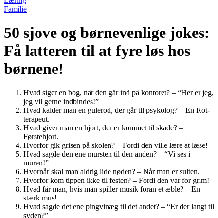
Læring
Familie
50 sjove og børnevenlige jokes:
Få latteren til at fyre løs hos
børnene!
Hvad siger en bog, når den går ind på kontoret? – “Her er jeg,
jeg vil gerne indbindes!”
Hvad kalder man en gulerod, der går til psykolog? – En Rot-
terapeut.
Hvad giver man en hjort, der er kommet til skade? –
Førstehjort.
Hvorfor gik grisen på skolen? – Fordi den ville lære at læse!
Hvad sagde den ene mursten til den anden? – “Vi ses i
muren!”
Hvornår skal man aldrig lide nøden? – Når man er sulten.
Hvorfor kom tippen ikke til festen? – Fordi den var for grim!
Hvad får man, hvis man spiller musik foran et æble? – En
stærk mus!
Hvad sagde det ene pingvinæg til det andet? – “Er der langt til
syden?”