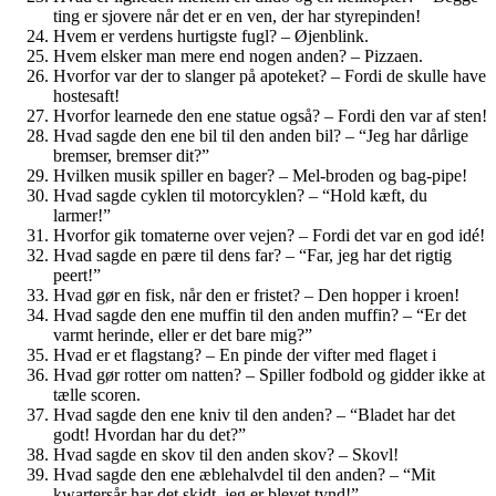
ting er sjovere når det er en ven, der har styrepinden!
Hvem er verdens hurtigste fugl? – Øjenblink.
Hvem elsker man mere end nogen anden? – Pizzaen.
Hvorfor var der to slanger på apoteket? – Fordi de skulle have
hostesaft!
Hvorfor learnede den ene statue også? – Fordi den var af sten!
Hvad sagde den ene bil til den anden bil? – “Jeg har dårlige
bremser, bremser dit?”
Hvilken musik spiller en bager? – Mel-broden og bag-pipe!
Hvad sagde cyklen til motorcyklen? – “Hold kæft, du
larmer!”
Hvorfor gik tomaterne over vejen? – Fordi det var en god idé!
Hvad sagde en pære til dens far? – “Far, jeg har det rigtig
peert!”
Hvad gør en fisk, når den er fristet? – Den hopper i kroen!
Hvad sagde den ene muffin til den anden muffin? – “Er det
varmt herinde, eller er det bare mig?”
Hvad er et flagstang? – En pinde der vifter med flaget i
Hvad gør rotter om natten? – Spiller fodbold og gidder ikke at
tælle scoren.
Hvad sagde den ene kniv til den anden? – “Bladet har det
godt! Hvordan har du det?”
Hvad sagde en skov til den anden skov? – Skovl!
Hvad sagde den ene æblehalvdel til den anden? – “Mit
kwartersår har det skidt, jeg er blevet tynd!”