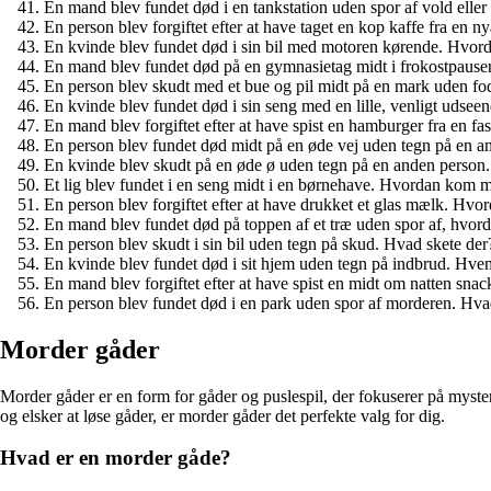
En mand blev fundet død i en tankstation uden spor af vold eller
En person blev forgiftet efter at have taget en kop kaffe fra en n
En kvinde blev fundet død i sin bil med motoren kørende. Hvord
En mand blev fundet død på en gymnasietag midt i frokostpause
En person blev skudt med et bue og pil midt på en mark uden fo
En kvinde blev fundet død i sin seng med en lille, venligt udsee
En mand blev forgiftet efter at have spist en hamburger fra en fa
En person blev fundet død midt på en øde vej uden tegn på en an
En kvinde blev skudt på en øde ø uden tegn på en anden person.
Et lig blev fundet i en seng midt i en børnehave. Hvordan kom 
En person blev forgiftet efter at have drukket et glas mælk. Hv
En mand blev fundet død på toppen af et træ uden spor af, hvo
En person blev skudt i sin bil uden tegn på skud. Hvad skete der
En kvinde blev fundet død i sit hjem uden tegn på indbrud. Hve
En mand blev forgiftet efter at have spist en midt om natten snac
En person blev fundet død i en park uden spor af morderen. Hva
Morder gåder
Morder gåder er en form for gåder og puslespil, der fokuserer på myster
og elsker at løse gåder, er morder gåder det perfekte valg for dig.
Hvad er en morder gåde?