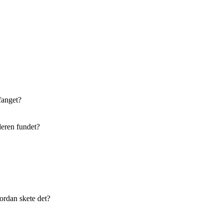
fanget?
deren fundet?
vordan skete det?