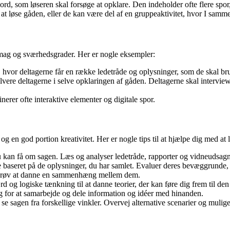
d, som løseren skal forsøge at opklare. Den indeholder ofte flere spor, 
t løse gåden, eller de kan være del af en gruppeaktivitet, hvor I sammen
e smag og sværhedsgrader. Her er nogle eksempler:
, hvor deltagerne får en række ledetråde og oplysninger, som de skal brug
olvere deltagerne i selve opklaringen af gåden. Deltagerne skal intervie
erer ofte interaktive elementer og digitale spor.
 en god portion kreativitet. Her er nogle tips til at hjælpe dig med at
du kan få om sagen. Læs og analyser ledetråde, rapporter og vidneudsagn
e baseret på de oplysninger, du har samlet. Evaluer deres bevæggrunde, 
og prøv at danne en sammenhæng mellem dem.
og logiske tænkning til at danne teorier, der kan føre dig frem til den
g for at samarbejde og dele information og idéer med hinanden.
 se sagen fra forskellige vinkler. Overvej alternative scenarier og mulig