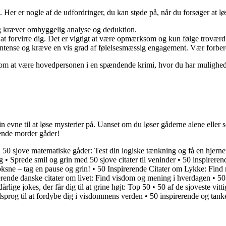
. Her er nogle af de udfordringer, du kan støde på, når du forsøger at l
 kræver omhyggelig analyse og deduktion.
at forvirre dig. Det er vigtigt at være opmærksom og kun følge troværd
ense og kræve en vis grad af følelsesmæssig engagement. Vær forberedt 
 som at være hovedpersonen i en spændende krimi, hvor du har mulighed 
n evne til at løse mysterier på. Uanset om du løser gåderne alene eller 
dende morder gåder!
•
50 sjove matematiske gåder: Test din logiske tænkning og få en hjern
g
•
Sprede smil og grin med 50 sjove citater til veninder
•
50 inspireren
oksne – tag en pause og grin!
•
50 Inspirerende Citater om Lykke: Find 
erende danske citater om livet: Find visdom og mening i hverdagen
•
50
årlige jokes, der får dig til at grine højt: Top 50
•
50 af de sjoveste vitt
sprog til at fordybe dig i visdommens verden
•
50 inspirerende og tank