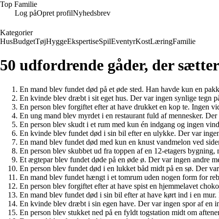
Top Familie
Log på
Opret profil
Nyhedsbrev
Kategorier
Hus
Budget
Tøj
Hygge
Ekspertise
Spil
Eventyr
Kost
Læring
Familie
50 udfordrende gåder, der sætter
En mand blev fundet død på et øde sted. Han havde kun en pakke c
En kvinde blev dræbt i sit eget hus. Der var ingen synlige tegn 
En person blev forgiftet efter at have drukket en kop te. Ingen v
En ung mand blev myrdet i en restaurant fuld af mennesker. Der 
En person blev skudt i et rum med kun én indgang og ingen vind
En kvinde blev fundet død i sin bil efter en ulykke. Der var in
En mand blev fundet død med kun en knust vandmelon ved siden
En person blev skubbet ud fra toppen af en 12-etagers bygning, 
Et ægtepar blev fundet døde på en øde ø. Der var ingen andre m
En person blev fundet død i en lukket båd midt på en sø. Der va
En mand blev fundet hængt i et tomrum uden nogen form for reb 
En person blev forgiftet efter at have spist en hjemmelavet cho
En mand blev fundet død i sin bil efter at have kørt ind i en mu
En kvinde blev dræbt i sin egen have. Der var ingen spor af en 
En person blev stukket ned på en fyldt togstation midt om aften