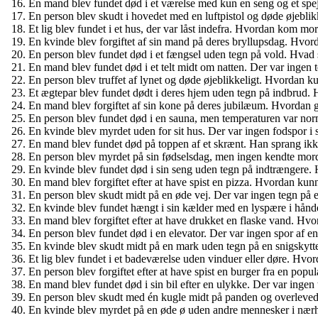
En mand blev fundet død i et værelse med kun en seng og et spe
En person blev skudt i hovedet med en luftpistol og døde øjebli
Et lig blev fundet i et hus, der var låst indefra. Hvordan kom mo
En kvinde blev forgiftet af sin mand på deres bryllupsdag. Hvo
En person blev fundet død i et fængsel uden tegn på vold. Hvad 
En mand blev fundet død i et telt midt om natten. Der var ingen
En person blev truffet af lynet og døde øjeblikkeligt. Hvordan k
Et ægtepar blev fundet dødt i deres hjem uden tegn på indbrud. 
En mand blev forgiftet af sin kone på deres jubilæum. Hvordan gj
En person blev fundet død i en sauna, men temperaturen var nor
En kvinde blev myrdet uden for sit hus. Der var ingen fodspor i
En mand blev fundet død på toppen af et skrænt. Han sprang ikk
En person blev myrdet på sin fødselsdag, men ingen kendte mord
En kvinde blev fundet død i sin seng uden tegn på indtrængere. 
En mand blev forgiftet efter at have spist en pizza. Hvordan kun
En person blev skudt midt på en øde vej. Der var ingen tegn på 
En kvinde blev fundet hængt i sin kælder med en lyspære i hånd
En mand blev forgiftet efter at have drukket en flaske vand. Hv
En person blev fundet død i en elevator. Der var ingen spor af e
En kvinde blev skudt midt på en mark uden tegn på en snigskytt
Et lig blev fundet i et badeværelse uden vinduer eller døre. Hv
En person blev forgiftet efter at have spist en burger fra en popu
En mand blev fundet død i sin bil efter en ulykke. Der var ingen
En person blev skudt med én kugle midt på panden og overleve
En kvinde blev myrdet på en øde ø uden andre mennesker i nær