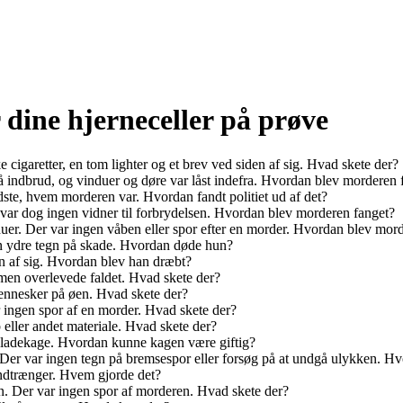
 dine hjerneceller på prøve
igaretter, en tom lighter og et brev ved siden af sig. Hvad skete der?
på indbrud, og vinduer og døre var låst indefra. Hvordan blev morderen 
idste, hvem morderen var. Hvordan fandt politiet ud af det?
var dog ingen vidner til forbrydelsen. Hvordan blev morderen fanget?
uer. Der var ingen våben eller spor efter en morder. Hvordan blev mor
gen ydre tegn på skade. Hvordan døde hun?
 af sig. Hvordan blev han dræbt?
men overlevede faldet. Hvad skete der?
ennesker på øen. Hvad skete der?
r ingen spor af en morder. Hvad skete der?
eller andet materiale. Hvad skete der?
koladekage. Hvordan kunne kagen være giftig?
r. Der var ingen tegn på bremsespor eller forsøg på at undgå ulykken. H
indtrænger. Hvem gjorde det?
en. Der var ingen spor af morderen. Hvad skete der?