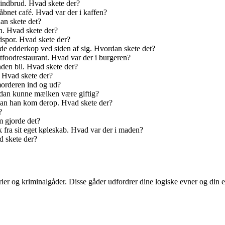
 indbrud. Hvad skete der?
yåbnet café. Hvad var der i kaffen?
an skete det?
n. Hvad skete der?
dspor. Hvad skete der?
nde edderkop ved siden af sig. Hvordan skete det?
stfoodrestaurant. Hvad var der i burgeren?
den bil. Hvad skete der?
 Hvad skete der?
morderen ind og ud?
ordan kunne mælken være giftig?
rdan han kom derop. Hvad skete der?
?
m gjorde det?
k fra sit eget køleskab. Hvad var der i maden?
d skete der?
ier og kriminalgåder. Disse gåder udfordrer dine logiske evner og din e