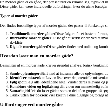
En morder gåde er en gåde, der præsenterer en kriminalsag, typisk et mor
Disse gåder kan være individuelle udfordringer, hvor du alene forsøger a
Typer af morder gåder
Der findes forskellige typer af morder gåder, der passer til forskellig
Traditionelle morder gåder:
Disse følger ofte et bestemt format
Interaktive morder gåder:
Disse går et skridt videre ved at inv
skyldige.
Digitale morder gåder:
Disse gårder finder sted online og kombin
Hvordan løser man en morder gåde?
Løsningen af en morder gåde kræver grundig analyse, logisk tænkning og
Samle oplysninger:
Start med at indsamle alle de oplysninger, 
Identificer mistænkte:
Lav en liste over de potentielle mistænkt
Følg spor:
Følg alle ledetrådene nøje. Vurder deres relevans 
Kombiner viden og logik:
Brug din viden om menneskelig adfærd 
Samarbejd:
Hvis du løser gåden som en del af en gruppe, så sør
Tænk uden for boksen:
Vær kreativ i dine tilgange og forsøg at
Udfordringer ved morder gåder