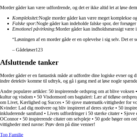
Morder gåder kan være udfordrende, og det er ikke altid let at løse dem
Kompleksitet:
Nogle morder gåder kan være meget komplekse og
Falske spor:
Nogle gåder kan indeholde falske spor, der forsøger 
Emotionel påvirkning:
Morder gåder kan indholdsmæssigt være int
“Løsningen af en morder gåde er en oplevelse i sig selv. Det er
– Gådeløser123
Afsluttende tanker
Morder gåder er en fantastisk måde at udfordre dine logiske evner og di
indre detektiv komme til udtryk, og gå i gang med at løse nogle spæn
Andre populære artikler:
50 inspirerende ordsprog om at blive voksen
kultur og visdom
•
50 Visdomsord om bagtaleri: Lær af tidløse ordspro
om Livet, Kærlighed og Succes
•
50 sjove matematik-vittigheder for v
Kvinder: Lad dig motivere og bliv inspireret af deres styrke
•
50 inspir
inkluderende samfund
•
Livets udfordringer i 50 stærke citater
•
Sjove d
OConnor
•
50 inspirerende citater om selvpleje
•
50 gode bøger om ord
vittigheder med navne: Prøv dem på dine venner!
Top Familie