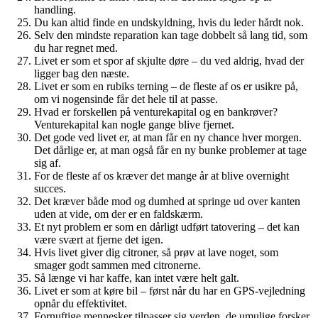
handling.
Du kan altid finde en undskyldning, hvis du leder hårdt nok.
Selv den mindste reparation kan tage dobbelt så lang tid, som
du har regnet med.
Livet er som et spor af skjulte døre – du ved aldrig, hvad der
ligger bag den næste.
Livet er som en rubiks terning – de fleste af os er usikre på,
om vi nogensinde får det hele til at passe.
Hvad er forskellen på venturekapital og en bankrøver?
Venturekapital kan nogle gange blive fjernet.
Det gode ved livet er, at man får en ny chance hver morgen.
Det dårlige er, at man også får en ny bunke problemer at tage
sig af.
For de fleste af os kræver det mange år at blive overnight
succes.
Det kræver både mod og dumhed at springe ud over kanten
uden at vide, om der er en faldskærm.
Et nyt problem er som en dårligt udført tatovering – det kan
være svært at fjerne det igen.
Hvis livet giver dig citroner, så prøv at lave noget, som
smager godt sammen med citronerne.
Så længe vi har kaffe, kan intet være helt galt.
Livet er som at køre bil – først når du har en GPS-vejledning
opnår du effektivitet.
Fornuftige mennesker tilpasser sig verden, de umulige forsker