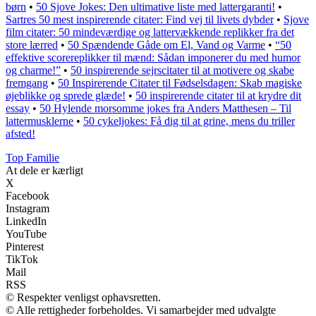
børn
•
50 Sjove Jokes: Den ultimative liste med lattergaranti!
•
Sartres 50 mest inspirerende citater: Find vej til livets dybder
•
Sjove
film citater: 50 mindeværdige og lattervækkende replikker fra det
store lærred
•
50 Spændende Gåde om El, Vand og Varme
•
“50
effektive scorereplikker til mænd: Sådan imponerer du med humor
og charme!”
•
50 inspirerende sejrscitater til at motivere og skabe
fremgang
•
50 Inspirerende Citater til Fødselsdagen: Skab magiske
øjeblikke og sprede glæde!
•
50 inspirerende citater til at krydre dit
essay
•
50 Hylende morsomme jokes fra Anders Matthesen – Til
lattermusklerne
•
50 cykeljokes: Få dig til at grine, mens du triller
afsted!
Top Familie
At dele er kærligt
X
Facebook
Instagram
LinkedIn
YouTube
Pinterest
TikTok
Mail
RSS
© Respekter venligst ophavsretten.
© Alle rettigheder forbeholdes. Vi samarbejder med udvalgte