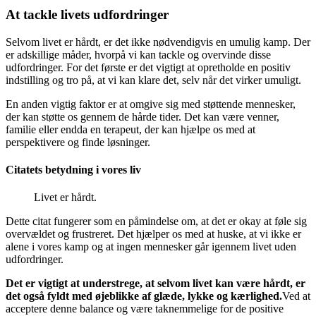
At tackle livets udfordringer
Selvom livet er hårdt, er det ikke nødvendigvis en umulig kamp. Der
er adskillige måder, hvorpå vi kan tackle og overvinde disse
udfordringer. For det første er det vigtigt at opretholde en positiv
indstilling og tro på, at vi kan klare det, selv når det virker umuligt.
En anden vigtig faktor er at omgive sig med støttende mennesker,
der kan støtte os gennem de hårde tider. Det kan være venner,
familie eller endda en terapeut, der kan hjælpe os med at
perspektivere og finde løsninger.
Citatets betydning i vores liv
Livet er hårdt.
Dette citat fungerer som en påmindelse om, at det er okay at føle sig
overvældet og frustreret. Det hjælper os med at huske, at vi ikke er
alene i vores kamp og at ingen mennesker går igennem livet uden
udfordringer.
Det er vigtigt at understrege, at selvom livet kan være hårdt, er
det også fyldt med øjeblikke af glæde, lykke og kærlighed.
Ved at
acceptere denne balance og være taknemmelige for de positive