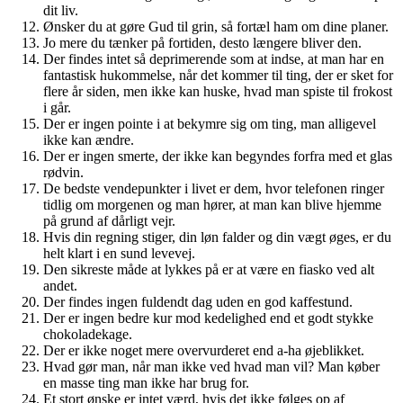
dit liv.
Ønsker du at gøre Gud til grin, så fortæl ham om dine planer.
Jo mere du tænker på fortiden, desto længere bliver den.
Der findes intet så deprimerende som at indse, at man har en
fantastisk hukommelse, når det kommer til ting, der er sket for
flere år siden, men ikke kan huske, hvad man spiste til frokost
i går.
Der er ingen pointe i at bekymre sig om ting, man alligevel
ikke kan ændre.
Der er ingen smerte, der ikke kan begyndes forfra med et glas
rødvin.
De bedste vendepunkter i livet er dem, hvor telefonen ringer
tidlig om morgenen og man hører, at man kan blive hjemme
på grund af dårligt vejr.
Hvis din regning stiger, din løn falder og din vægt øges, er du
helt klart i en sund levevej.
Den sikreste måde at lykkes på er at være en fiasko ved alt
andet.
Der findes ingen fuldendt dag uden en god kaffestund.
Der er ingen bedre kur mod kedelighed end et godt stykke
chokoladekage.
Der er ikke noget mere overvurderet end a-ha øjeblikket.
Hvad gør man, når man ikke ved hvad man vil? Man køber
en masse ting man ikke har brug for.
Et stort ønske er intet værd, hvis det ikke følges op af