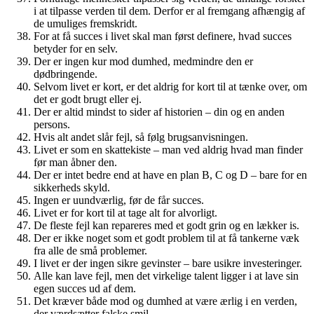
i at tilpasse verden til dem. Derfor er al fremgang afhængig af
de umuliges fremskridt.
For at få succes i livet skal man først definere, hvad succes
betyder for en selv.
Der er ingen kur mod dumhed, medmindre den er
dødbringende.
Selvom livet er kort, er det aldrig for kort til at tænke over, om
det er godt brugt eller ej.
Der er altid mindst to sider af historien – din og en anden
persons.
Hvis alt andet slår fejl, så følg brugsanvisningen.
Livet er som en skattekiste – man ved aldrig hvad man finder
før man åbner den.
Der er intet bedre end at have en plan B, C og D – bare for en
sikkerheds skyld.
Ingen er uundværlig, før de får succes.
Livet er for kort til at tage alt for alvorligt.
De fleste fejl kan repareres med et godt grin og en lækker is.
Der er ikke noget som et godt problem til at få tankerne væk
fra alle de små problemer.
I livet er der ingen sikre gevinster – bare usikre investeringer.
Alle kan lave fejl, men det virkelige talent ligger i at lave sin
egen succes ud af dem.
Det kræver både mod og dumhed at være ærlig i en verden,
der værdsætter falske smil.