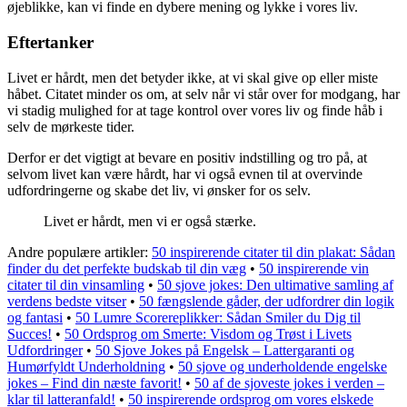
øjeblikke, kan vi finde en dybere mening og lykke i vores liv.
Eftertanker
Livet er hårdt, men det betyder ikke, at vi skal give op eller miste
håbet. Citatet minder os om, at selv når vi står over for modgang, har
vi stadig mulighed for at tage kontrol over vores liv og finde håb i
selv de mørkeste tider.
Derfor er det vigtigt at bevare en positiv indstilling og tro på, at
selvom livet kan være hårdt, har vi også evnen til at overvinde
udfordringerne og skabe det liv, vi ønsker for os selv.
Livet er hårdt, men vi er også stærke.
Andre populære artikler:
50 inspirerende citater til din plakat: Sådan
finder du det perfekte budskab til din væg
•
50 inspirerende vin
citater til din vinsamling
•
50 sjove jokes: Den ultimative samling af
verdens bedste vitser
•
50 fængslende gåder, der udfordrer din logik
og fantasi
•
50 Lumre Scorereplikker: Sådan Smiler du Dig til
Succes!
•
50 Ordsprog om Smerte: Visdom og Trøst i Livets
Udfordringer
•
50 Sjove Jokes på Engelsk – Lattergaranti og
Humørfyldt Underholdning
•
50 sjove og underholdende engelske
jokes – Find din næste favorit!
•
50 af de sjoveste jokes i verden –
klar til latteranfald!
•
50 inspirerende ordsprog om vores elskede