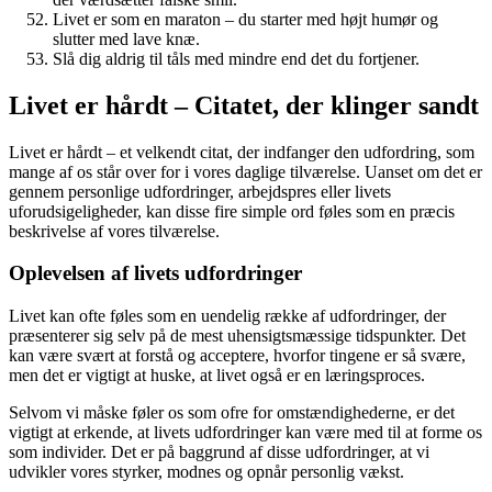
Livet er som en maraton – du starter med højt humør og
slutter med lave knæ.
Slå dig aldrig til tåls med mindre end det du fortjener.
Livet er hårdt – Citatet, der klinger sandt
Livet er hårdt – et velkendt citat, der indfanger den udfordring, som
mange af os står over for i vores daglige tilværelse. Uanset om det er
gennem personlige udfordringer, arbejdspres eller livets
uforudsigeligheder, kan disse fire simple ord føles som en præcis
beskrivelse af vores tilværelse.
Oplevelsen af livets udfordringer
Livet kan ofte føles som en uendelig række af udfordringer, der
præsenterer sig selv på de mest uhensigtsmæssige tidspunkter. Det
kan være svært at forstå og acceptere, hvorfor tingene er så svære,
men det er vigtigt at huske, at livet også er en læringsproces.
Selvom vi måske føler os som ofre for omstændighederne, er det
vigtigt at erkende, at livets udfordringer kan være med til at forme os
som individer. Det er på baggrund af disse udfordringer, at vi
udvikler vores styrker, modnes og opnår personlig vækst.