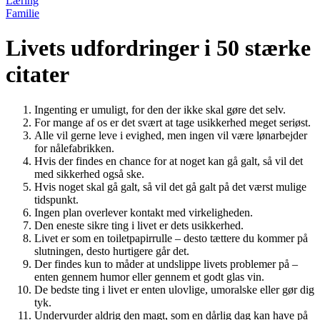
Læring
Familie
Livets udfordringer i 50 stærke
citater
Ingenting er umuligt, for den der ikke skal gøre det selv.
For mange af os er det svært at tage usikkerhed meget seriøst.
Alle vil gerne leve i evighed, men ingen vil være lønarbejder
for nålefabrikken.
Hvis der findes en chance for at noget kan gå galt, så vil det
med sikkerhed også ske.
Hvis noget skal gå galt, så vil det gå galt på det værst mulige
tidspunkt.
Ingen plan overlever kontakt med virkeligheden.
Den eneste sikre ting i livet er dets usikkerhed.
Livet er som en toiletpapirrulle – desto tættere du kommer på
slutningen, desto hurtigere går det.
Der findes kun to måder at undslippe livets problemer på –
enten gennem humor eller gennem et godt glas vin.
De bedste ting i livet er enten ulovlige, umoralske eller gør dig
tyk.
Undervurder aldrig den magt, som en dårlig dag kan have på