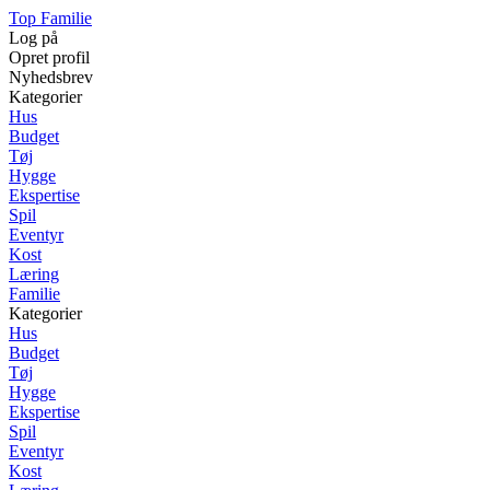
Top Familie
Log på
Opret profil
Nyhedsbrev
Kategorier
Hus
Budget
Tøj
Hygge
Ekspertise
Spil
Eventyr
Kost
Læring
Familie
Kategorier
Hus
Budget
Tøj
Hygge
Ekspertise
Spil
Eventyr
Kost