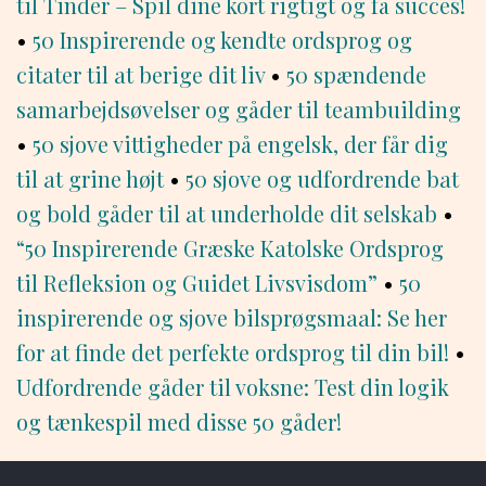
til Tinder – Spil dine kort rigtigt og få succes!
•
50 Inspirerende og kendte ordsprog og
citater til at berige dit liv
•
50 spændende
samarbejdsøvelser og gåder til teambuilding
•
50 sjove vittigheder på engelsk, der får dig
til at grine højt
•
50 sjove og udfordrende bat
og bold gåder til at underholde dit selskab
•
“50 Inspirerende Græske Katolske Ordsprog
til Refleksion og Guidet Livsvisdom”
•
50
inspirerende og sjove bilsprøgsmaal: Se her
for at finde det perfekte ordsprog til din bil!
•
Udfordrende gåder til voksne: Test din logik
og tænkespil med disse 50 gåder!