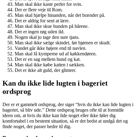
Man skal ikke kaste perler for svin.
Der er flere veje til Rom.
Man skal hjælpe hinanden, når det brænder på.
Det er aldrig for sent at lære.
Man skal ikke skue hunden på hårene.
Der er ingen røg uden ild.
Nogen skal jo tage den sure tjans.
Man skal ikke sælge skindet, før bjørnen er skudt.
Vandet går ikke højere end til navlen.
Man skal få kymperne ud af køkkendøren.
Det er en sag mellem hund og kat.
Man skal ikke købe katten i sækken.
Det er ikke alt guld, der glimrer.
Kan du ikke lide lugten i bageriet
ordsprog
Der er et gammelt ordsprog, der siger “hvis du ikke kan lide lugten i
bageriet, så bliv ude.” Dette ordsprog bruges ofte til at formidle
ideen om, at hvis du ikke kan lide noget eller ikke føler dig
komfortabel i en bestemt situation, så er det bedst at undgå det og
finde noget, der passer bedre til dig.