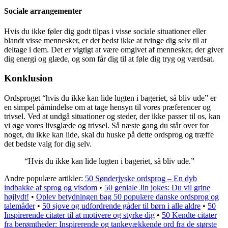
Sociale arrangementer
Hvis du ikke føler dig godt tilpas i visse sociale situationer eller
blandt visse mennesker, er det bedst ikke at tvinge dig selv til at
deltage i dem. Det er vigtigt at være omgivet af mennesker, der giver
dig energi og glæde, og som får dig til at føle dig tryg og værdsat.
Konklusion
Ordsproget “hvis du ikke kan lide lugten i bageriet, så bliv ude” er
en simpel påmindelse om at tage hensyn til vores præferencer og
trivsel. Ved at undgå situationer og steder, der ikke passer til os, kan
vi øge vores livsglæde og trivsel. Så næste gang du står over for
noget, du ikke kan lide, skal du huske på dette ordsprog og træffe
det bedste valg for dig selv.
“Hvis du ikke kan lide lugten i bageriet, så bliv ude.”
Andre populære artikler:
50 Sønderjyske ordsprog – En dyb
indbakke af sprog og visdom
•
50 geniale Jin jokes: Du vil grine
højlydt!
•
Oplev betydningen bag 50 populære danske ordsprog og
talemåder
•
50 sjove og udfordrende gåder til børn i alle aldre
•
50
Inspirerende citater til at motivere og styrke dig
•
50 Kendte citater
fra berømtheder: Inspirerende og tankevækkende ord fra de største