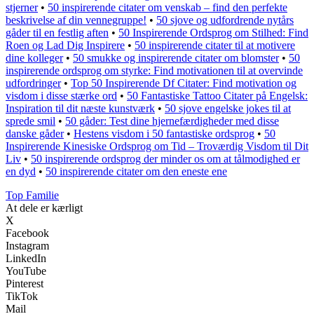
stjerner
•
50 inspirerende citater om venskab – find den perfekte
beskrivelse af din vennegruppe!
•
50 sjove og udfordrende nytårs
gåder til en festlig aften
•
50 Inspirerende Ordsprog om Stilhed: Find
Roen og Lad Dig Inspirere
•
50 inspirerende citater til at motivere
dine kolleger
•
50 smukke og inspirerende citater om blomster
•
50
inspirerende ordsprog om styrke: Find motivationen til at overvinde
udfordringer
•
Top 50 Inspirerende Df Citater: Find motivation og
visdom i disse stærke ord
•
50 Fantastiske Tattoo Citater på Engelsk:
Inspiration til dit næste kunstværk
•
50 sjove engelske jokes til at
sprede smil
•
50 gåder: Test dine hjernefærdigheder med disse
danske gåder
•
Hestens visdom i 50 fantastiske ordsprog
•
50
Inspirerende Kinesiske Ordsprog om Tid – Troværdig Visdom til Dit
Liv
•
50 inspirerende ordsprog der minder os om at tålmodighed er
en dyd
•
50 inspirerende citater om den eneste ene
Top Familie
At dele er kærligt
X
Facebook
Instagram
LinkedIn
YouTube
Pinterest
TikTok
Mail