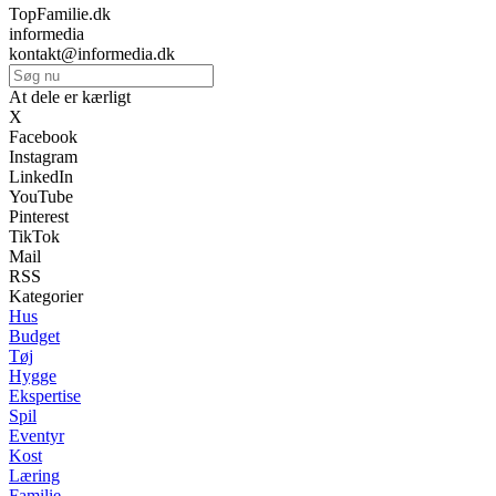
TopFamilie.dk
informedia
kontakt@informedia.dk
At dele er kærligt
X
Facebook
Instagram
LinkedIn
YouTube
Pinterest
TikTok
Mail
RSS
Kategorier
Hus
Budget
Tøj
Hygge
Ekspertise
Spil
Eventyr
Kost
Læring
Familie