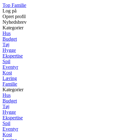
Top Familie
Log på
Opret profil
Nyhedsbrev
Kategorier
Hus
Budget
Tøj
Hygge
Ekspertise
Spil
Eventyr
Kost
Læring
Familie
Kategorier
Hus
Budget
Tøj
Hygge
Ekspertise
Spil
Eventyr
Kost