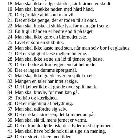
Man skal ikke sælge skindet, før bjørnen er skudt.
Man skal knække nøden med hård hånd.
Det går ikke altid som man vil.
Det er ikke penge, der er roden til alt ondt.
Man skal huske at slukke lys, før man går i seng.
En fugl i hånden er bedre end ti på taget.
Man skal ikke gøre en bjørnetjeneste.
Livet er som en slikbutik.
Man skal ikke kaste med sten, når man selv bor i et glashus.
Det er vigtigt at læse mellem linjerne.
Man skal ikke sætte sin lid til tjenere og heste.
Det er bedre at forebygge end at helbrede.
Der er ingen dumme spørgsmål.
Man skal ikke græde over en spildt mælk.
Mangen en taler har intet at sige.
Det hjælper ikke at græde over spilt mælk.
Man skal kravle, før man kan gå.
Tro håb og kærlighed.
Det er ingenting af betydning.
Man skal udfordre sig selv.
Det er ikke størrelsen, det kommer an på.
Man skal slå til, mens jernet er varmt.
Det er kun de døde fisk, der flyder med strømmen.
Man skal have bolde nok til at sige sin mening.
Det er sjovt at lege med ilden.