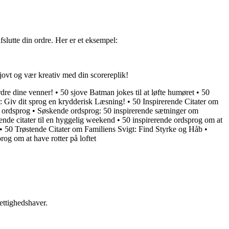
fslutte din ordre. Her er et eksempel:
jovt og vær kreativ med din scorereplik!
dre dine venner!
•
50 sjove Batman jokes til at løfte humøret
•
50
 Giv dit sprog en krydderisk Læsning!
•
50 Inspirerende Citater om
e ordsprog
•
Søskende ordsprog: 50 inspirerende sætninger om
ende citater til en hyggelig weekend
•
50 inspirerende ordsprog om at
•
50 Trøstende Citater om Familiens Svigt: Find Styrke og Håb
•
og om at have rotter på loftet
ettighedshaver.