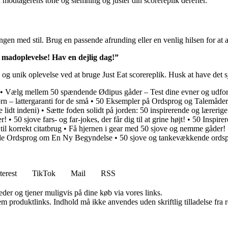
modtagerens tone og stemning og juster din scorereplik derefter.
ingen med stil. Brug en passende afrunding eller en venlig hilsen for at a
k madoplevelse! Hav en dejlig dag!”
og unik oplevelse ved at bruge Just Eat scorereplik. Husk at have det s
•
Vælg mellem 50 spændende Ødipus gåder – Test dine evner og udfor
rn – lattergaranti for de små
•
50 Eksempler på Ordsprog og Talemåder:
 lidt indeni)
•
Sætte foden solidt på jorden: 50 inspirerende og lærerig
er!
•
50 sjove fars- og far-jokes, der får dig til at grine højt!
•
50 Inspirer
til korrekt citatbrug
•
Få hjernen i gear med 50 sjove og nemme gåder!
nde Ordsprog om En Ny Begyndelse
•
50 sjove og tankevækkende ordspr
terest
TikTok
Mail
RSS
er og tjener muligvis på dine køb via vores links.
m produktlinks. Indhold må ikke anvendes uden skriftlig tilladelse fra r