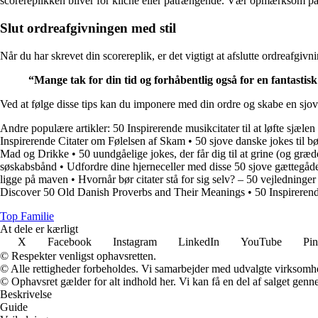
scorereplikken bliver for kliché eller påtrængende. Vær opmærksom på 
Slut ordreafgivningen med stil
Når du har skrevet din scorereplik, er det vigtigt at afslutte ordreafgivn
“Mange tak for din tid og forhåbentlig også for en fantastis
Ved at følge disse tips kan du imponere med din ordre og skabe en sjov 
Andre populære artikler:
50 Inspirerende musikcitater til at løfte sjælen
Inspirerende Citater om Følelsen af Skam
•
50 sjove danske jokes til bø
Mad og Drikke
•
50 uundgåelige jokes, der får dig til at grine (og græde
søskabsbånd
•
Udfordre dine hjerneceller med disse 50 sjove gættegåd
ligge på maven
•
Hvornår bør citater stå for sig selv? – 50 vejledninger 
Discover 50 Old Danish Proverbs and Their Meanings
•
50 Inspirere
Top Familie
At dele er kærligt
X
Facebook
Instagram
LinkedIn
YouTube
Pin
© Respekter venligst ophavsretten.
© Alle rettigheder forbeholdes. Vi samarbejder med udvalgte virksomhed
© Ophavsret gælder for alt indhold her. Vi kan få en del af salget genne
Beskrivelse
Guide