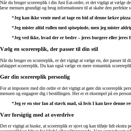
Når du bruger scorereplik i din Just Eat-ordre, er det vigtigt at vælge de
læse menuen grundigt og brug informationen til at skabe den perfekte s
“Jeg kan ikke vente med at tage en bid af denne lækre pizza
“Jeg mister altid rullen med spisepinde, men jeg mister aldri
“Jeg ved ikke, hvad der er bedre – jeres burgere eller jeres 
Vælg en scorereplik, der passer til din stil
Når du bruger en scorereplik, er det vigtigt at vælge en, der passer til
afslappet scorereplik. Du kan også vælge en mere romantisk scorereplik, 
Gør din scorereplik personlig
For at imponere med din ordre er det vigtigt at gøre din scorereplik perso
menuen og engagere dig i bestillingen. Her er et eksempel på en personl
“Jeg er en stor fan af stærk mad, så hvis I kan lave denne re
Vær forsigtig med at overdrive
Det er vigtigt at huske, at scorereplik er sjovt og kan tilføje lidt ekst