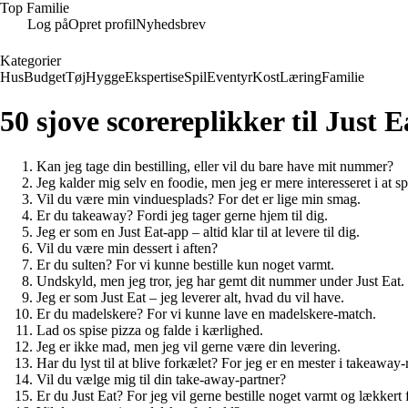
Top Familie
Log på
Opret profil
Nyhedsbrev
Kategorier
Hus
Budget
Tøj
Hygge
Ekspertise
Spil
Eventyr
Kost
Læring
Familie
50 sjove scorereplikker til Just E
Kan jeg tage din bestilling, eller vil du bare have mit nummer?
Jeg kalder mig selv en foodie, men jeg er mere interesseret i at 
Vil du være min vinduesplads? For det er lige min smag.
Er du takeaway? Fordi jeg tager gerne hjem til dig.
Jeg er som en Just Eat-app – altid klar til at levere til dig.
Vil du være min dessert i aften?
Er du sulten? For vi kunne bestille kun noget varmt.
Undskyld, men jeg tror, ​​jeg har gemt dit nummer under Just Eat
Jeg er som Just Eat – jeg leverer alt, hvad du vil have.
Er du madelskere? For vi kunne lave en madelskere-match.
Lad os spise pizza og falde i kærlighed.
Jeg er ikke mad, men jeg vil gerne være din levering.
Har du lyst til at blive forkælet? For jeg er en mester i takeaway
Vil du vælge mig til din take-away-partner?
Er du Just Eat? For jeg vil gerne bestille noget varmt og lækkert f