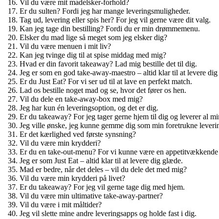
Vil du være mit madelsker-forhold?
Er du sulten? Fordi jeg har mange leveringsmuligheder.
Tag ud, levering eller spis her? For jeg vil gerne være dit valg.
Kan jeg tage din bestilling? Fordi du er min drømmemenu.
Elsker du mad lige så meget som jeg elsker dig?
Vil du være menuen i mit liv?
Kan jeg tvinge dig til at spise middag med mig?
Hvad er din favorit takeaway? Lad mig bestille det til dig.
Jeg er som en god take-away-maestro – altid klar til at levere dig 
Er du Just Eat? For vi ser ud til at lave en perfekt match.
Lad os bestille noget mad og se, hvor det fører os hen.
Vil du dele en take-away-box med mig?
Jeg har kun én leveringsoption, og det er dig.
Er du takeaway? For jeg tager gerne hjem til dig og leverer al m
Jeg ville ønske, jeg kunne gemme dig som min foretrukne leveri
Er det kærlighed ved første synsning?
Vil du være min krydderi?
Er du en take-out-menu? For vi kunne være en appetitvækkende
Jeg er som Just Eat – altid klar til at levere dig glæde.
Mad er bedre, når det deles – vil du dele det med mig?
Vil du være min krydderi på livet?
Er du takeaway? For jeg vil gerne tage dig med hjem.
Vil du være min ultimative take-away-partner?
Vil du være i mit måltider?
Jeg vil slette mine andre leveringsapps og holde fast i dig.