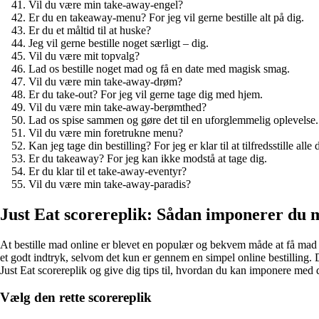
Vil du være min take-away-engel?
Er du en takeaway-menu? For jeg vil gerne bestille alt på dig.
Er du et måltid til at huske?
Jeg vil gerne bestille noget særligt – dig.
Vil du være mit topvalg?
Lad os bestille noget mad og få en date med magisk smag.
Vil du være min take-away-drøm?
Er du take-out? For jeg vil gerne tage dig med hjem.
Vil du være min take-away-berømthed?
Lad os spise sammen og gøre det til en uforglemmelig oplevelse.
Vil du være min foretrukne menu?
Kan jeg tage din bestilling? For jeg er klar til at tilfredsstille alle
Er du takeaway? For jeg kan ikke modstå at tage dig.
Er du klar til et take-away-eventyr?
Vil du være min take-away-paradis?
Just Eat scorereplik: Sådan imponerer du 
At bestille mad online er blevet en populær og bekvem måde at få mad 
et godt indtryk, selvom det kun er gennem en simpel online bestilling. D
Just Eat scorereplik og give dig tips til, hvordan du kan imponere med 
Vælg den rette scorereplik