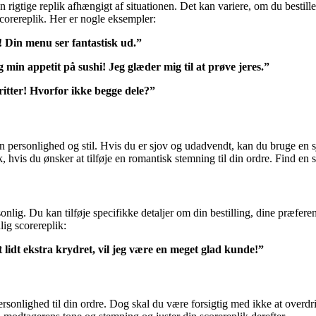
n rigtige replik afhængigt af situationen. Det kan variere, om du bestiller
corereplik. Her er nogle eksempler:
! Din menu ser fantastisk ud.”
g min appetit på sushi! Jeg glæder mig til at prøve jeres.”
fritter! Hvorfor ikke begge dele?”
 din personlighed og stil. Hvis du er sjov og udadvendt, kan du bruge en
hvis du ønsker at tilføje en romantisk stemning til din ordre. Find en sc
nlig. Du kan tilføje specifikke detaljer om din bestilling, dine præference
ig scorereplik:
t lidt ekstra krydret, vil jeg være en meget glad kunde!”
ra personlighed til din ordre. Dog skal du være forsigtig med ikke at ove