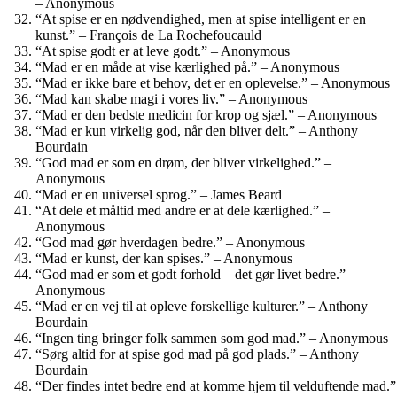
– Anonymous
“At spise er en nødvendighed, men at spise intelligent er en
kunst.” – François de La Rochefoucauld
“At spise godt er at leve godt.” – Anonymous
“Mad er en måde at vise kærlighed på.” – Anonymous
“Mad er ikke bare et behov, det er en oplevelse.” – Anonymous
“Mad kan skabe magi i vores liv.” – Anonymous
“Mad er den bedste medicin for krop og sjæl.” – Anonymous
“Mad er kun virkelig god, når den bliver delt.” – Anthony
Bourdain
“God mad er som en drøm, der bliver virkelighed.” –
Anonymous
“Mad er en universel sprog.” – James Beard
“At dele et måltid med andre er at dele kærlighed.” –
Anonymous
“God mad gør hverdagen bedre.” – Anonymous
“Mad er kunst, der kan spises.” – Anonymous
“God mad er som et godt forhold – det gør livet bedre.” –
Anonymous
“Mad er en vej til at opleve forskellige kulturer.” – Anthony
Bourdain
“Ingen ting bringer folk sammen som god mad.” – Anonymous
“Sørg altid for at spise god mad på god plads.” – Anthony
Bourdain
“Der findes intet bedre end at komme hjem til velduftende mad.”