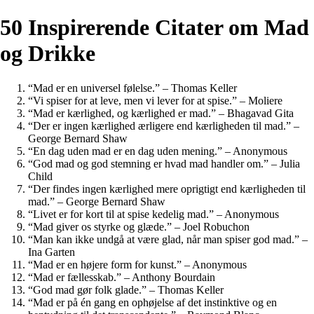
50 Inspirerende Citater om Mad
og Drikke
“Mad er en universel følelse.” – Thomas Keller
“Vi spiser for at leve, men vi lever for at spise.” – Moliere
“Mad er kærlighed, og kærlighed er mad.” – Bhagavad Gita
“Der er ingen kærlighed ærligere end kærligheden til mad.” –
George Bernard Shaw
“En dag uden mad er en dag uden mening.” – Anonymous
“God mad og god stemning er hvad mad handler om.” – Julia
Child
“Der findes ingen kærlighed mere oprigtigt end kærligheden til
mad.” – George Bernard Shaw
“Livet er for kort til at spise kedelig mad.” – Anonymous
“Mad giver os styrke og glæde.” – Joel Robuchon
“Man kan ikke undgå at være glad, når man spiser god mad.” –
Ina Garten
“Mad er en højere form for kunst.” – Anonymous
“Mad er fællesskab.” – Anthony Bourdain
“God mad gør folk glade.” – Thomas Keller
“Mad er på én gang en ophøjelse af det instinktive og en