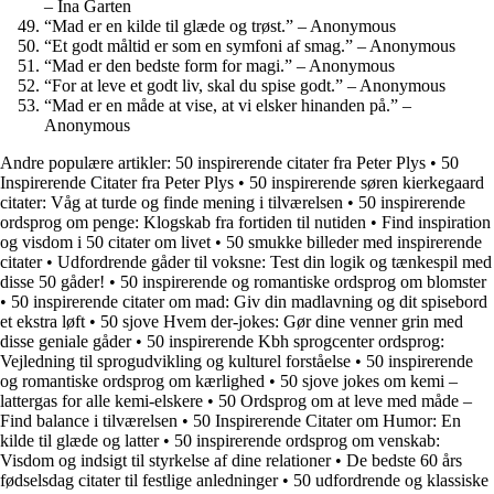
– Ina Garten
“Mad er en kilde til glæde og trøst.” – Anonymous
“Et godt måltid er som en symfoni af smag.” – Anonymous
“Mad er den bedste form for magi.” – Anonymous
“For at leve et godt liv, skal du spise godt.” – Anonymous
“Mad er en måde at vise, at vi elsker hinanden på.” –
Anonymous
Andre populære artikler:
50 inspirerende citater fra Peter Plys
•
50
Inspirerende Citater fra Peter Plys
•
50 inspirerende søren kierkegaard
citater: Våg at turde og finde mening i tilværelsen
•
50 inspirerende
ordsprog om penge: Klogskab fra fortiden til nutiden
•
Find inspiration
og visdom i 50 citater om livet
•
50 smukke billeder med inspirerende
citater
•
Udfordrende gåder til voksne: Test din logik og tænkespil med
disse 50 gåder!
•
50 inspirerende og romantiske ordsprog om blomster
•
50 inspirerende citater om mad: Giv din madlavning og dit spisebord
et ekstra løft
•
50 sjove Hvem der-jokes: Gør dine venner grin med
disse geniale gåder
•
50 inspirerende Kbh sprogcenter ordsprog:
Vejledning til sprogudvikling og kulturel forståelse
•
50 inspirerende
og romantiske ordsprog om kærlighed
•
50 sjove jokes om kemi –
lattergas for alle kemi-elskere
•
50 Ordsprog om at leve med måde –
Find balance i tilværelsen
•
50 Inspirerende Citater om Humor: En
kilde til glæde og latter
•
50 inspirerende ordsprog om venskab:
Visdom og indsigt til styrkelse af dine relationer
•
De bedste 60 års
fødselsdag citater til festlige anledninger
•
50 udfordrende og klassiske