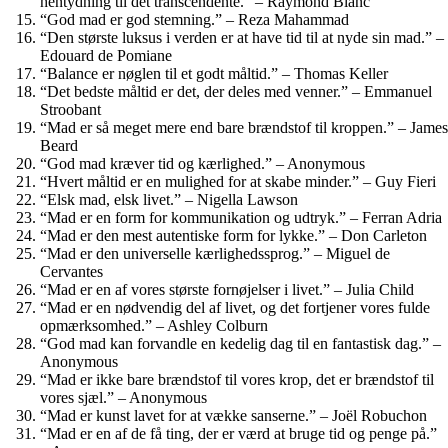
hentydning til det transcendente.” – Raymond Blanc
“God mad er god stemning.” – Reza Mahammad
“Den største luksus i verden er at have tid til at nyde sin mad.” –
Edouard de Pomiane
“Balance er nøglen til et godt måltid.” – Thomas Keller
“Det bedste måltid er det, der deles med venner.” – Emmanuel
Stroobant
“Mad er så meget mere end bare brændstof til kroppen.” – James
Beard
“God mad kræver tid og kærlighed.” – Anonymous
“Hvert måltid er en mulighed for at skabe minder.” – Guy Fieri
“Elsk mad, elsk livet.” – Nigella Lawson
“Mad er en form for kommunikation og udtryk.” – Ferran Adria
“Mad er den mest autentiske form for lykke.” – Don Carleton
“Mad er den universelle kærlighedssprog.” – Miguel de
Cervantes
“Mad er en af ​​vores største fornøjelser i livet.” – Julia Child
“Mad er en nødvendig del af livet, og det fortjener vores fulde
opmærksomhed.” – Ashley Colburn
“God mad kan forvandle en kedelig dag til en fantastisk dag.” –
Anonymous
“Mad er ikke bare brændstof til vores krop, det er brændstof til
vores sjæl.” – Anonymous
“Mad er kunst lavet for at vække sanserne.” – Joël Robuchon
“Mad er en af ​​de få ting, der er værd at bruge tid og penge på.”