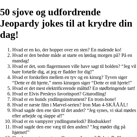
50 sjove og udfordrende
Jeopardy jokes til at krydre din
dag!
Hvad er en ko, der hopper over en sten? En malende ko!
Hvad er den bedste måde at starte en lørdag morgen på? På en
mandag!
Hvad er det, som flagermusen ville have sagt til bolden? “Jeg vil
bare fortælle dig, at jeg er fladder for dig!”
Hvad er forskellen mellem en tyv og en kirurg? Tyven siger
“Dette er dit hjerte,” mens kirurgen siger “Dette er mit hjerte!”
Hvad er det mest elektrificerende måltid? En stødbringende tart!
Hvad er Elvis Presleys favoritsport? Gitarodling!
Hvad er en hunds yndlingsinstrument? En trom-bone!
Hvad er næste film i Marvel-serien? Iron Man 4-SKÅÅÅL!
Hvad sagde den ene tårn til det andet? “Jeg synes, vi skal mødes
efter arbejde og slappe af!”
Hvad er en vampyrer yndlingsmelodi? Blodsukker!
Hvad sagde den ene væg til den anden? “Jeg møder dig på
hjørnet!”