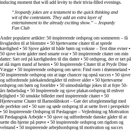
inducing moment that will add levity to their trivia-filled evenings.
“Jeopardy jokes are a testament to the quick thinking and
wit of the contestants. They add an extra layer of
entertainment to the already exciting show.” – Jeopardy
Fan Club
Andre populære artikler:
50 inspirerende ordsprog om sommeren – få
livsglæden til at blomstre
•
50 hjertevarme citater til at sprede
kærlighed
•
50 Sjove gåder til både børn og voksne – Test dine evner
•
50 sjove korte gåder med smarte svar
•
50 inspirerende citater om min
datter: Sæt ord på kærligheden til din datter
•
50 ordsprog, der er tæt på
at slå ingen mand af hesten
•
50 Inspirerende Citater til at Pryde Dine
Vægge
•
50 inspirerende ordsprog om søvn: Find roen i drømmeland
•
50 inspirerende ordsprog om at tage chancer og opnå succes
•
50 sjove
og udfordrende julekalendergåder til enhver alder
•
50 hjertevarme
ordsprog om børn og forældre
•
50 uimodståelige jokes til at fejre 50-
års fødselsdag
•
50 Inspirerende og sjove plakat-ordsprog til enhver
lejlighed
•
50 smukke billeder med inspirerende citater
•
50
Hjertevarme Citater til Barnedåbskort – Gør det uforglemmeligt med
de perfekte ord
•
50 sure og søde ordsprog til at sætte livet i perspektiv
•
50 Inspirerende Ordsprog til Pædagoger – Vejledning og Motivation
til Pædagogisk Arbejde
•
50 sjove og udfordrende danske gåder til at
sætte din hjerne på prøve
•
50 inspirerende ordsprog om rigdom og
velstand
•
50 inspirerende arbejdsordsprog til motivation og succes