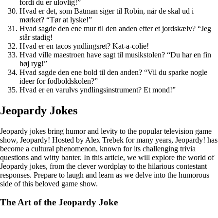
fordi du er ulovlig!”
Hvad er det, som Batman siger til Robin, når de skal ud i
mørket? “Tør at lyske!”
Hvad sagde den ene mur til den anden efter et jordskælv? “Jeg
står stadig!
Hvad er en tacos yndlingsret? Kat-a-colie!
Hvad ville maestroen have sagt til musikstolen? “Du har en fin
høj ryg!”
Hvad sagde den ene bold til den anden? “Vil du sparke nogle
ideer for fodboldskolen?”
Hvad er en varulvs yndlingsinstrument? Et mond!”
Jeopardy Jokes
Jeopardy jokes bring humor and levity to the popular television game
show, Jeopardy! Hosted by Alex Trebek for many years, Jeopardy! has
become a cultural phenomenon, known for its challenging trivia
questions and witty banter. In this article, we will explore the world of
Jeopardy jokes, from the clever wordplay to the hilarious contestant
responses. Prepare to laugh and learn as we delve into the humorous
side of this beloved game show.
The Art of the Jeopardy Joke