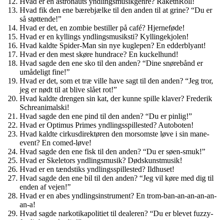
Hvad er en astronauts yndlingsmusikgenre? RaketnRoll!
Hvad fik den ene bærebjælke til den anden til at grine? “Du er
så støttende!”
Hvad er det, en zombie bestiller på café? Hjerneføde!
Hvad er en kyllings yndlingsmusiksti? Kyllingekjolen!
Hvad kaldte Spider-Man sin nye kuglepen? En edderblyant!
Hvad er den mest skøre hundrace? En kuckelhund!
Hvad sagde den ene sko til den anden? “Dine snørebånd er
umådeligt fine!”
Hvad er det, som et træ ville have sagt til den anden? “Jeg tror,
jeg er nødt til at blive slået rot!”
Hvad kaldte drengen sin kat, der kunne spille klaver? Frederik
Schreanimalski!
Hvad sagde den ene pind til den anden? “Du er pinlig!”
Hvad er Optimus Primes yndlingsspillested? Autoboten!
Hvad kaldte cirkusdirektøren den morsomste løve i sin mane-
event? En comed-løve!
Hvad sagde den ene fisk til den anden? “Du er søen-smuk!”
Hvad er Skeletors yndlingsmusik? Dødskunstmusik!
Hvad er en tændstiks yndlingsspillested? Ildhuset!
Hvad sagde den ene bil til den anden? “Jeg vil køre med dig til
enden af vejen!”
Hvad er en abes yndlingsinstrument? En trom-ban-an-an-an-an-
an-a!
Hvad sagde narkotikapolitiet til dealeren? “Du er blevet fuzzy-