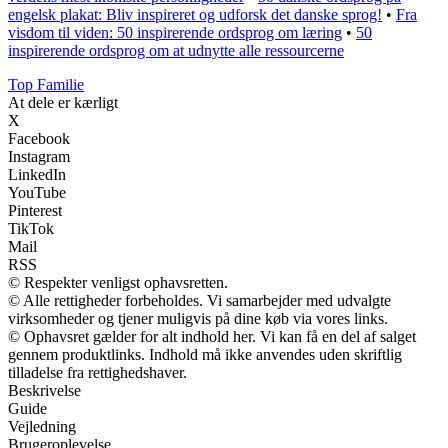
engelsk plakat: Bliv inspireret og udforsk det danske sprog!
•
Fra
visdom til viden: 50 inspirerende ordsprog om læring
•
50
inspirerende ordsprog om at udnytte alle ressourcerne
Top Familie
At dele er kærligt
X
Facebook
Instagram
LinkedIn
YouTube
Pinterest
TikTok
Mail
RSS
© Respekter venligst ophavsretten.
© Alle rettigheder forbeholdes. Vi samarbejder med udvalgte
virksomheder og tjener muligvis på dine køb via vores links.
© Ophavsret gælder for alt indhold her. Vi kan få en del af salget
gennem produktlinks. Indhold må ikke anvendes uden skriftlig
tilladelse fra rettighedshaver.
Beskrivelse
Guide
Vejledning
Brugeroplevelse