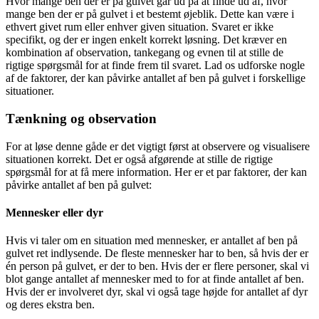
Hvor mange ben der er på gulvet går ud på at finde ud af, hvor
mange ben der er på gulvet i et bestemt øjeblik. Dette kan være i
ethvert givet rum eller enhver given situation. Svaret er ikke
specifikt, og der er ingen enkelt korrekt løsning. Det kræver en
kombination af observation, tankegang og evnen til at stille de
rigtige spørgsmål for at finde frem til svaret. Lad os udforske nogle
af de faktorer, der kan påvirke antallet af ben på gulvet i forskellige
situationer.
Tænkning og observation
For at løse denne gåde er det vigtigt først at observere og visualisere
situationen korrekt. Det er også afgørende at stille de rigtige
spørgsmål for at få mere information. Her er et par faktorer, der kan
påvirke antallet af ben på gulvet:
Mennesker eller dyr
Hvis vi taler om en situation med mennesker, er antallet af ben på
gulvet ret indlysende. De fleste mennesker har to ben, så hvis der er
én person på gulvet, er der to ben. Hvis der er flere personer, skal vi
blot gange antallet af mennesker med to for at finde antallet af ben.
Hvis der er involveret dyr, skal vi også tage højde for antallet af dyr
og deres ekstra ben.