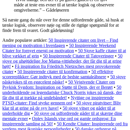
måde at teste ens evner til at tænke logisk og observere
omgivelserne.” – Gådeløseren
Så næste gang du står over for denne udfordrende gåde, så husk at
tænke logisk, observere nøje og stille de rigtige spørgsmål for at
finde frem til svaret. Godt gådeløsning!
Andre populære artikler:
50 Inspirerende citater om livet – Find
mening og motivation i hverdagen
•
50 Inspirerende Weekend
Citater for fornyet energi og motivation
•
50 Sjove kaffe citater til at
blive vækket af grin
•
50 Inspirerende Citater til Tatoveringer
•
50
sjove og uhøjtidelige Joe Mama-vittigheder, der får dig til at grine
højt!
•
Få inspiration fra Friedrich Nietzsches mest provokerende
citater
•
50 Inspirerende citater til konfirmation
•
50 effektive
scorereplikker: Gør indtryk med de bedste samtaleåbnere
•
50 sjove
påskejokes til en eggcelent påske!
•
50 Vejgivende Citater om
Psykisk Sygdom: Inspiration og Støtte til Dem, der er Berørt
•
50
underholdende og legendariske Chuck Norris jokes på dansk, der
får dig til at trække på smilebåndet!
•
Nyttige og inspirerende
PTSD-citater: Find styrke gennem ord
•
50 sjove piratvitser: Bliv
klar til at grine på de syv have!
•
50 sjove vitser og gåder til at
underholde dig
•
50 sjove og udfordrende gåder til at skærpe dine
mentale evner
•
Oplev Islands vise ord og gamle ordsprog: En
inspirerende samling på 50!
•
50 Kendte Citater: Inspirerende ord fra
verdens mest ikoniske personligheder
•
50 danske ordsprog på