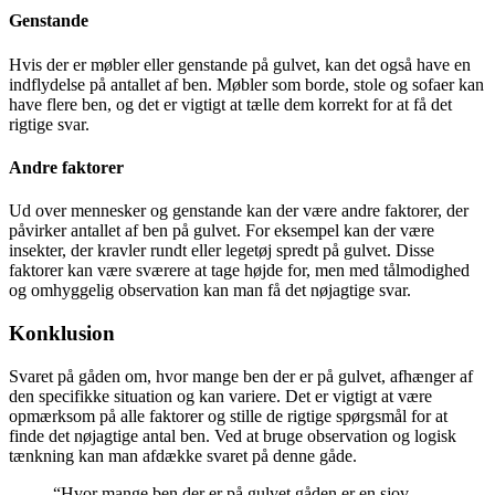
Genstande
Hvis der er møbler eller genstande på gulvet, kan det også have en
indflydelse på antallet af ben. Møbler som borde, stole og sofaer kan
have flere ben, og det er vigtigt at tælle dem korrekt for at få det
rigtige svar.
Andre faktorer
Ud over mennesker og genstande kan der være andre faktorer, der
påvirker antallet af ben på gulvet. For eksempel kan der være
insekter, der kravler rundt eller legetøj spredt på gulvet. Disse
faktorer kan være sværere at tage højde for, men med tålmodighed
og omhyggelig observation kan man få det nøjagtige svar.
Konklusion
Svaret på gåden om, hvor mange ben der er på gulvet, afhænger af
den specifikke situation og kan variere. Det er vigtigt at være
opmærksom på alle faktorer og stille de rigtige spørgsmål for at
finde det nøjagtige antal ben. Ved at bruge observation og logisk
tænkning kan man afdække svaret på denne gåde.
“Hvor mange ben der er på gulvet gåden er en sjov