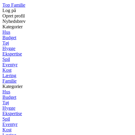
Top Familie
Log på
Opret profil
Nyhedsbrev
Kategorier
Hus
Budget
Tøj
Hygge
Ekspertise
Spil
Eventyr
Kost
Læring
Familie
Kategorier
Hus
Budget
Tøj
Hygge
Ekspertise
Spil
Eventyr
Kost