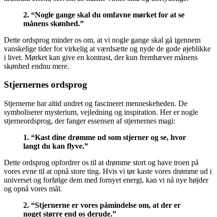
2. “Nogle gange skal du omfavne mørket for at se
månens skønhed.”
Dette ordsprog minder os om, at vi nogle gange skal gå igennem
vanskelige tider for virkelig at værdsætte og nyde de gode øjeblikke
i livet. Mørket kan give en kontrast, der kun fremhæver månens
skønhed endnu mere.
Stjernernes ordsprog
Stjernerne har altid undret og fascineret menneskeheden. De
symboliserer mysterium, vejledning og inspiration. Her er nogle
stjerneordsprog, der fanger essensen af stjernernes magi:
1. “Kast dine drømme ud som stjerner og se, hvor
langt du kan flyve.”
Dette ordsprog opfordrer os til at drømme stort og have troen på
vores evne til at opnå store ting. Hvis vi tør kaste vores drømme ud i
universet og forfølge dem med fornyet energi, kan vi nå nye højder
og opnå vores mål.
2. “Stjernerne er vores påmindelse om, at der er
noget større end os derude.”