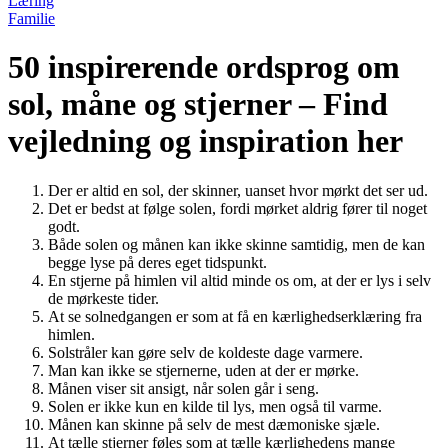
Læring
Familie
50 inspirerende ordsprog om
sol, måne og stjerner – Find
vejledning og inspiration her
Der er altid en sol, der skinner, uanset hvor mørkt det ser ud.
Det er bedst at følge solen, fordi mørket aldrig fører til noget
godt.
Både solen og månen kan ikke skinne samtidig, men de kan
begge lyse på deres eget tidspunkt.
En stjerne på himlen vil altid minde os om, at der er lys i selv
de mørkeste tider.
At se solnedgangen er som at få en kærlighedserklæring fra
himlen.
Solstråler kan gøre selv de koldeste dage varmere.
Man kan ikke se stjernerne, uden at der er mørke.
Månen viser sit ansigt, når solen går i seng.
Solen er ikke kun en kilde til lys, men også til varme.
Månen kan skinne på selv de mest dæmoniske sjæle.
At tælle stjerner føles som at tælle kærlighedens mange