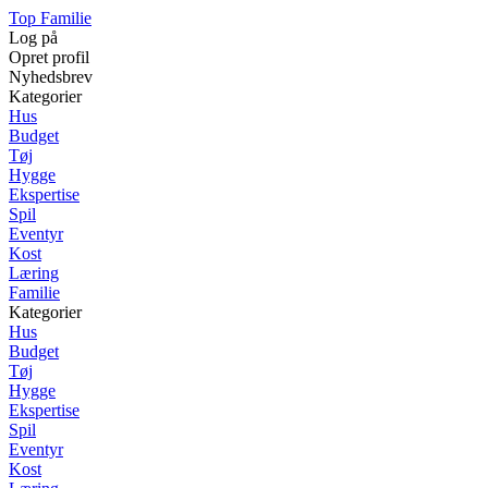
Top Familie
Log på
Opret profil
Nyhedsbrev
Kategorier
Hus
Budget
Tøj
Hygge
Ekspertise
Spil
Eventyr
Kost
Læring
Familie
Kategorier
Hus
Budget
Tøj
Hygge
Ekspertise
Spil
Eventyr
Kost