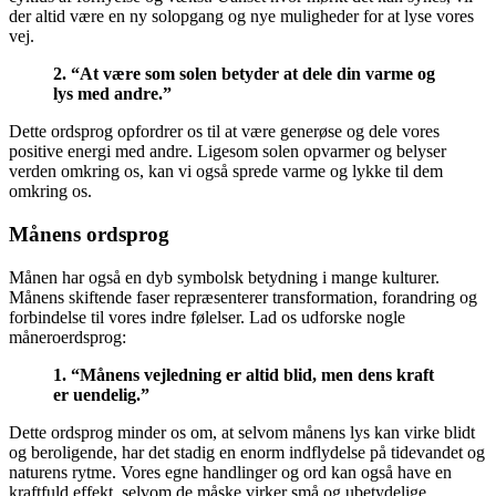
der altid være en ny solopgang og nye muligheder for at lyse vores
vej.
2. “At være som solen betyder at dele din varme og
lys med andre.”
Dette ordsprog opfordrer os til at være generøse og dele vores
positive energi med andre. Ligesom solen opvarmer og belyser
verden omkring os, kan vi også sprede varme og lykke til dem
omkring os.
Månens ordsprog
Månen har også en dyb symbolsk betydning i mange kulturer.
Månens skiftende faser repræsenterer transformation, forandring og
forbindelse til vores indre følelser. Lad os udforske nogle
måneroerdsprog:
1. “Månens vejledning er altid blid, men dens kraft
er uendelig.”
Dette ordsprog minder os om, at selvom månens lys kan virke blidt
og beroligende, har det stadig en enorm indflydelse på tidevandet og
naturens rytme. Vores egne handlinger og ord kan også have en
kraftfuld effekt, selvom de måske virker små og ubetydelige.