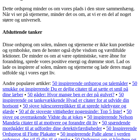
Dette ordsprog minder os om vores plads i den store sammenhæng.
Når vi ser på stjernerne, minder det os om, at vi er en del af noget
større og universelt.
Afsluttende tanker
Disse ordsprog om solen, månen og stjernerne er ikke kun poetiske
og symbolske, men de henter også dybe visdom og værdifulde
lektioner. De minder os om at være optimistiske, være åbne for
forandring, sprede vores positive energi og drømme stort. Lad os
lade os inspirere af solen, månen og stjernerne og lade deres magi
udfolde sig i vores eget liv.
Andre populære artikler:
50 inspirerende ordsprog og talemåder
•
50
smukke og inspirerende Du er dejlig citater til at sætte et smil på
dine læber
•
50 gåder: Hvor mange ben er der på gulvet?
•
50
inspirerende og tankevækkende Hvad er citater for at udvide din
horisont
•
50 sjove julescorereplikker til at sprede julehygge og
glæde
•
50 af de sjoveste vittigheder nogensinde: Top 5 liste!
•
50
sjove og overraskende Vidste du at jokes
•
50 inspirerende Nelson
Mandela citater til at motivere og forandre dit liv
•
50 spændende
mordgåder til at udfordre dine detektivfærdigheder
•
50 Inspirerende
Ordsprog til Flotte Plakater
•
50 inspirerende Palle alene i verden
ordsprog, der vil få dig til at tænke
•
50 Ordsprog om at håndtere og