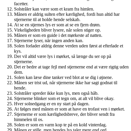
facetter.
Solstråler kan være som et kram fra himlen.
Månen er aldrig sulten efter kærlighed, fordi hun altid har
stjernerne til at holde hende selskab.
At se en stjernes lys er som at se en fjern drøm.
Virkeligheden bliver lysere, når solen stiger op.
Månen er som en guide i det mørkeste af natten.
Stjernerne lyser, når ingen anden kan.
Solen forlader aldrig denne verden uden først at efterlade et
kys.
Der vil altid være lys i mørket, så længe du ser op på
stjernerne.
Det er bedre at tage fejl med stjernerne end at være rigtig uden
dem.
Solen kan læse dine tanker ved blot at se dig i øjnene.
Månen ser trist ud, når stjernerne ikke har sagt godnat til
hende.
Solstråler spreder ikke kun lys, men også håb.
Stjernerne blinker som et tegn om, at alt vil blive okay.
Hver solnedgang er en ny start på dagen.
At følges med månen er som at have en trofast ven i mørket.
Stjernerne er som kærlighedsbreve, der bliver sendt fra
himmelen til os.
Solen er som en varm kop te på en kold vinterdag.
Månen er stille, men hendes lys taler mere end ord.