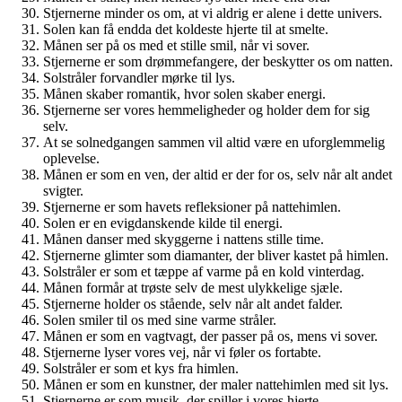
Stjernerne minder os om, at vi aldrig er alene i dette univers.
Solen kan få endda det koldeste hjerte til at smelte.
Månen ser på os med et stille smil, når vi sover.
Stjernerne er som drømmefangere, der beskytter os om natten.
Solstråler forvandler mørke til lys.
Månen skaber romantik, hvor solen skaber energi.
Stjernerne ser vores hemmeligheder og holder dem for sig
selv.
At se solnedgangen sammen vil altid være en uforglemmelig
oplevelse.
Månen er som en ven, der altid er der for os, selv når alt andet
svigter.
Stjernerne er som havets refleksioner på nattehimlen.
Solen er en evigdanskende kilde til energi.
Månen danser med skyggerne i nattens stille time.
Stjernerne glimter som diamanter, der bliver kastet på himlen.
Solstråler er som et tæppe af varme på en kold vinterdag.
Månen formår at trøste selv de mest ulykkelige sjæle.
Stjernerne holder os stående, selv når alt andet falder.
Solen smiler til os med sine varme stråler.
Månen er som en vagtvagt, der passer på os, mens vi sover.
Stjernerne lyser vores vej, når vi føler os fortabte.
Solstråler er som et kys fra himlen.
Månen er som en kunstner, der maler nattehimlen med sit lys.
Stjernerne er som musik, der spiller i vores hjerte.