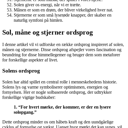
Solen giver os energi, når vi er trætte.
Månen er som en drøm, der bliver virkelighed hver nat.
Stjernerne er som små lyserøde knapper, der skaber en
naturlig symfoni på himlen.
Sol, måne og stjerner ordsprog
I denne artikel vil vi udforske en række ordsprog inspireret af solen,
månen og stjernerne. Disse ordsprog afspejler vores fascination og
beundring for disse himmellegemer og bruger dem som metaforer
for forskellige aspekter af livet.
Solens ordsprog
Solen har altid spillet en central rolle i menneskehedens historie.
Solens lys og varme symboliserer optimismen, energien og
fornyelsen. Her er nogle solbaserede ordsprog, der udtrykker
forskellige vigtige budskaber:
1. “For hvert mørke, der kommer, er der en lysere
solopgang.”
Dette ordsprog minder os om håbets kraft og den uundgåelige
cyklus af fornyelse og vækst. Uanset hvor mørkt det kan synes, vil