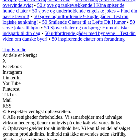
overvinde svigt
•
50 sjove og tankevækkende I Kina spiser de
hunde citater
•
50 sjove og underholdende engelske jokes – Find din
næste favorit!
•
50 sjove og udfordrende 9-kugle gåder: Test din
logiske tænkning!
•
50 Smilende Citater til at Løfte Dit Humør
•
50
sjove jokes til børn
•
50 Sjove citater og ordsprog: Humoristiske
indspark til din dag
•
50 udfordrende gåder med bynavne – Test din
viden om danske byer!
•
50 inspirerende citater om forandring
Top Familie
At dele er kærligt
X
Facebook
Instagram
LinkedIn
YouTube
Pinterest
TikTok
Mail
RSS
© Respekter venligst ophavsretten.
© Alle rettigheder forbeholdes. Vi samarbejder med udvalgte
virksomheder og tjener muligvis på dine køb via vores links.
© Ophavsret gælder for alt indhold her. Vi kan få en del af salget
gennem produktlinks. Indhold må ikke anvendes uden skriftlig
tilladelse fra rettighedshaver.