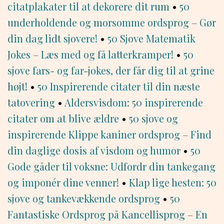
citatplakater til at dekorere dit rum
•
50
underholdende og morsomme ordsprog – Gør
din dag lidt sjovere!
•
50 Sjove Matematik
Jokes – Læs med og få latterkramper!
•
50
sjove fars- og far-jokes, der får dig til at grine
højt!
•
50 Inspirerende citater til din næste
tatovering
•
Aldersvisdom: 50 inspirerende
citater om at blive ældre
•
50 sjove og
inspirerende Klippe kaniner ordsprog – Find
din daglige dosis af visdom og humor
•
50
Gode gåder til voksne: Udfordr din tankegang
og imponér dine venner!
•
Klap lige hesten: 50
sjove og tankevækkende ordsprog
•
50
Fantastiske Ordsprog på Kancellisprog – En