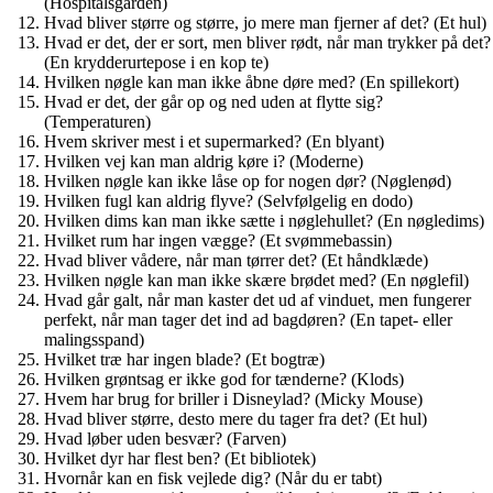
(Hospitalsgården)
Hvad bliver større og større, jo mere man fjerner af det? (Et hul)
Hvad er det, der er sort, men bliver rødt, når man trykker på det?
(En krydderurtepose i en kop te)
Hvilken nøgle kan man ikke åbne døre med? (En spillekort)
Hvad er det, der går op og ned uden at flytte sig?
(Temperaturen)
Hvem skriver mest i et supermarked? (En blyant)
Hvilken vej kan man aldrig køre i? (Moderne)
Hvilken nøgle kan ikke låse op for nogen dør? (Nøglenød)
Hvilken fugl kan aldrig flyve? (Selvfølgelig en dodo)
Hvilken dims kan man ikke sætte i nøglehullet? (En nøgledims)
Hvilket rum har ingen vægge? (Et svømmebassin)
Hvad bliver vådere, når man tørrer det? (Et håndklæde)
Hvilken nøgle kan man ikke skære brødet med? (En nøglefil)
Hvad går galt, når man kaster det ud af vinduet, men fungerer
perfekt, når man tager det ind ad bagdøren? (En tapet- eller
malingsspand)
Hvilket træ har ingen blade? (Et bogtræ)
Hvilken grøntsag er ikke god for tænderne? (Klods)
Hvem har brug for briller i Disneylad? (Micky Mouse)
Hvad bliver større, desto mere du tager fra det? (Et hul)
Hvad løber uden besvær? (Farven)
Hvilket dyr har flest ben? (Et bibliotek)
Hvornår kan en fisk vejlede dig? (Når du er tabt)