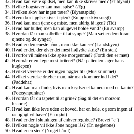
Hvad kan være spidset, men kan ikke skrives med? (Et blyant)
Hvilke bogstaver kan man spise? (Æg)
Hvilken skov har ingen træer? (Blyantspids)
Hvem bor i pølseskiver i søen? (En pølseskivesnegl)
Hvad kan man tjene og miste, men aldrig få igen? (Tid)
Hvad har huller, men kan alligevel holde vand? (En svamp)
Hvordan får man solbriller til at synge? (Man sætter dem foran
øjnene og de synger)
Hvad er den eneste hånd, man ikke kan se? (Landsbyen)
Hvad er det, der giver det mest højlydte skrig? (En sten)
Hvorfor vil månen ikke spise morgenmad? (Fordi den er mæt)
Hvornår er en læge mest irriteret? (Når patienten tager hans
kuglepen)
Hvilket værelse er der ingen nøgler til? (Musikrummet)
Hvilket værelse dræber man, når man kommer ind i det?
(Paddehat)
Hvad kan man finde, hvis man krydser et kamera med en kanin?
(Fotosynpunkter)
Hvordan får du tapetet til at grine? (Sag til det en morsom
historie)
Hvad kan ikke leve uden et hoved, har en hale, og som ingen af
os rigtigt vil have? (En mønt)
Hvad er der i slutningen af enhver regnbue? (Brevet “e”)
Hvilken nøgle vil ikke åbne nogen lås? (En nøgletone)
Hvad er en sten? (Noget hårdt)