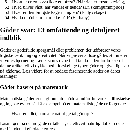
Hvornår er en pizza ikke en pizza? (Når den er meget kedelig)
Hvad bliver vådt, når vandet er tændt? (En skumgummipude)
Hvad er den farligste kage i junglen? (En løvekage)
Hvilken båd kan man ikke båd? (En baby)
Gåder svar: Et omfattende og detaljeret
indblik
Gåder er gådefulde spørgsmål eller problemer, der udfordrer vores
logiske tænkning og kreativitet. Når vi prøver at løse gåder, stimulerer
vi vores hjerner og træner vores evne til at tænke uden for boksen. I
denne artikel vil vi dykke ned i forskellige typer gåder og give dig svar
på gåderne. Læs videre for at opdage fascinerende gåder og deres
løsninger.
Gåder baseret på matematik
Matematiske gåder er en glimrende måde at udfordre vores talforståelse
og logiske evner på. Et eksempel på en matematisk gåde er følgende:
Hvad er tallet, som alle naturlige tal går op i?
Løsningen på denne gåde er tallet 1, da ethvert naturligt tal kan deles
med 1 uden at efterlade en rest.