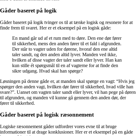
Gåder baseret på logik
Gåder baseret på logik tvinger os til at tænke logisk og resonere for at
finde frem til svaret. Her er et eksempel på en logisk gåde:
En mand går ud af et rum med to døre. Den ene dør fører
til sikkerhed, mens den anden fører til et fald i afgrunden.
Der står to vagter uden for dørene, hvoraf den ene altid
taler sandt, og den anden altid lyver. Manden ved ikke,
hvilken af ​​disse vagter der taler sandt eller lyver. Han kan
kun stille ét spørgsmål til en af vagterne for at finde den
sikre udgang. Hvad skal han spørge?
Løsningen på denne gåde er, at manden skal spørge en vagt: “Hvis jeg
spørger den anden vagt, hvilken dør fører til sikkerhed, hvad ville han
svare?”. Uanset om vagten taler sandt eller lyver, vil han pege på døren
til afgrunden, og manden vil kunne gå gennem den anden dør, der
fører til sikkerhed.
Gåder baseret på logisk ræsonnement
Logiske ræsonnement gåder udfordrer vores evne til at bruge
informationer til at drage konklusioner. Her er et eksempel på en gåde