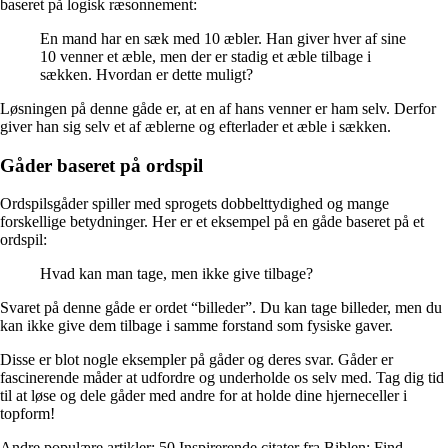
baseret på logisk ræsonnement:
En mand har en sæk med 10 æbler. Han giver hver af sine
10 venner et æble, men der er stadig et æble tilbage i
sækken. Hvordan er dette muligt?
Løsningen på denne gåde er, at en af hans venner er ham selv. Derfor
giver han sig selv et af æblerne og efterlader et æble i sækken.
Gåder baseret på ordspil
Ordspilsgåder spiller med sprogets dobbelttydighed og mange
forskellige betydninger. Her er et eksempel på en gåde baseret på et
ordspil:
Hvad kan man tage, men ikke give tilbage?
Svaret på denne gåde er ordet “billeder”. Du kan tage billeder, men du
kan ikke give dem tilbage i samme forstand som fysiske gaver.
Disse er blot nogle eksempler på gåder og deres svar. Gåder er
fascinerende måder at udfordre og underholde os selv med. Tag dig tid
til at løse og dele gåder med andre for at holde dine hjerneceller i
topform!
Andre populære artikler:
50 Inspirerende citater fra Biblen: Find