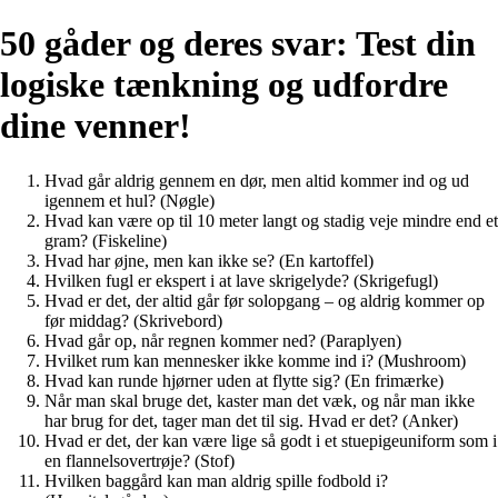
50 gåder og deres svar: Test din
logiske tænkning og udfordre
dine venner!
Hvad går aldrig gennem en dør, men altid kommer ind og ud
igennem et hul? (Nøgle)
Hvad kan være op til 10 meter langt og stadig veje mindre end et
gram? (Fiskeline)
Hvad har øjne, men kan ikke se? (En kartoffel)
Hvilken fugl er ekspert i at lave skrigelyde? (Skrigefugl)
Hvad er det, der altid går før solopgang – og aldrig kommer op
før middag? (Skrivebord)
Hvad går op, når regnen kommer ned? (Paraplyen)
Hvilket rum kan mennesker ikke komme ind i? (Mushroom)
Hvad kan runde hjørner uden at flytte sig? (En frimærke)
Når man skal bruge det, kaster man det væk, og når man ikke
har brug for det, tager man det til sig. Hvad er det? (Anker)
Hvad er det, der kan være lige så godt i et stuepigeuniform som i
en flannelsovertrøje? (Stof)
Hvilken baggård kan man aldrig spille fodbold i?