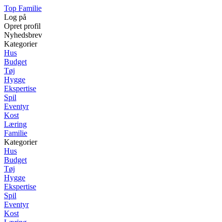
Top Familie
Log på
Opret profil
Nyhedsbrev
Kategorier
Hus
Budget
Tøj
Hygge
Ekspertise
Spil
Eventyr
Kost
Læring
Familie
Kategorier
Hus
Budget
Tøj
Hygge
Ekspertise
Spil
Eventyr
Kost