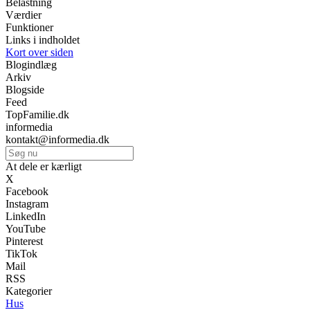
Belastning
Værdier
Funktioner
Links i indholdet
Kort over siden
Blogindlæg
Arkiv
Blogside
Feed
TopFamilie.dk
informedia
kontakt@informedia.dk
At dele er kærligt
X
Facebook
Instagram
LinkedIn
YouTube
Pinterest
TikTok
Mail
RSS
Kategorier
Hus