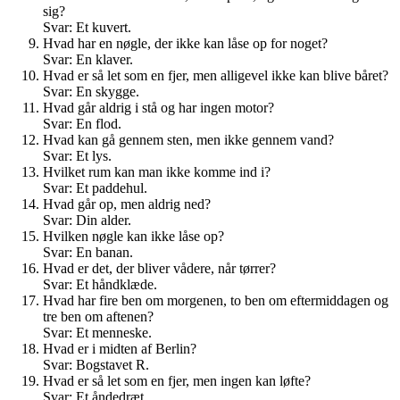
sig?
Svar: Et kuvert.
Hvad har en nøgle, der ikke kan låse op for noget?
Svar: En klaver.
Hvad er så let som en fjer, men alligevel ikke kan blive båret?
Svar: En skygge.
Hvad går aldrig i stå og har ingen motor?
Svar: En flod.
Hvad kan gå gennem sten, men ikke gennem vand?
Svar: Et lys.
Hvilket rum kan man ikke komme ind i?
Svar: Et paddehul.
Hvad går op, men aldrig ned?
Svar: Din alder.
Hvilken nøgle kan ikke låse op?
Svar: En banan.
Hvad er det, der bliver vådere, når tørrer?
Svar: Et håndklæde.
Hvad har fire ben om morgenen, to ben om eftermiddagen og
tre ben om aftenen?
Svar: Et menneske.
Hvad er i midten af Berlin?
Svar: Bogstavet R.
Hvad er så let som en fjer, men ingen kan løfte?
Svar: Et åndedræt.