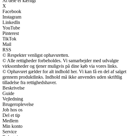
At dele er kærligt
X
Facebook
Instagram
LinkedIn
YouTube
Pinterest
TikTok
Mail
RSS
© Respekter venligst ophavsretten.
© Alle rettigheder forbeholdes. Vi samarbejder med udvalgte
virksomheder og tjener muligvis på dine køb via vores links.
© Ophavsret gælder for alt indhold her. Vi kan få en del af salget
gennem produktlinks. Indhold må ikke anvendes uden skriftlig
tilladelse fra rettighedshaver.
Beskrivelse
Guide
Vejledning
Brugeroplevelse
Job hos os
Del et tip
Medlem
Min konto
Service