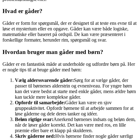
Hvad er gåder?
Gåder er form for spørgsmål, der er designet til at teste ens evne til at
løse et mysterium eller en opgave. Gåder kan være både logiske,
matematiske eller baseret på ordspil. De kan være præsenteret i
forskellige formater, herunder rim, spørgsmål og svar.
Hvordan bruger man gåder med børn?
Gåder er en fantastisk måde at underholde og udfordre børn på. Her
er nogle tips til at bruge gåder med børn:
Vælg alderssvarende gåder:
Sørg for at vælge gåder, der
passer til børnenes alderstrin og evneniveau. For yngre børn
kan det være bedst at starte med enkle gåder, mens ældre børn
kan tackle mere komplekse gåder.
Opfordr til samarbejde:
Gåder kan være en sjov
gruppeaktivitet. Opfordr børnene til at arbejde sammen for at
løse gåderne og dele deres tanker og idéer.
Beløn rigtige svar:
Anerkend børnenes indsats og beløn dem,
når de løser gåder korrekt. Det kan være med ros, en lille
præmie eller bare et klapp på skulderen.
Skriv gåderne ned:
Hvis børnene finder nogle gåder særligt