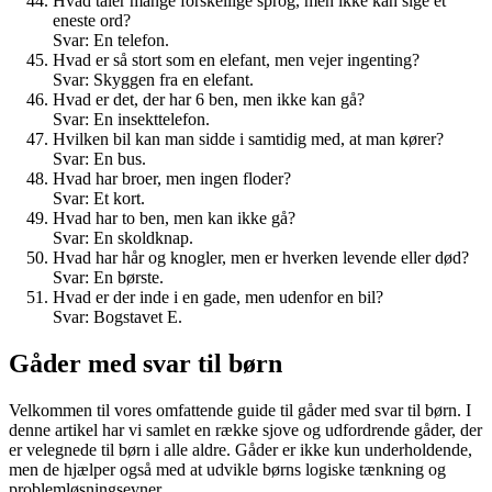
Hvad taler mange forskellige sprog, men ikke kan sige et
eneste ord?
Svar: En telefon.
Hvad er så stort som en elefant, men vejer ingenting?
Svar: Skyggen fra en elefant.
Hvad er det, der har 6 ben, men ikke kan gå?
Svar: En insekttelefon.
Hvilken bil kan man sidde i samtidig med, at man kører?
Svar: En bus.
Hvad har broer, men ingen floder?
Svar: Et kort.
Hvad har to ben, men kan ikke gå?
Svar: En skoldknap.
Hvad har hår og knogler, men er hverken levende eller død?
Svar: En børste.
Hvad er der inde i en gade, men udenfor en bil?
Svar: Bogstavet E.
Gåder med svar til børn
Velkommen til vores omfattende guide til gåder med svar til børn. I
denne artikel har vi samlet en række sjove og udfordrende gåder, der
er velegnede til børn i alle aldre. Gåder er ikke kun underholdende,
men de hjælper også med at udvikle børns logiske tænkning og
problemløsningsevner.