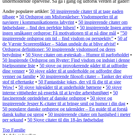
underholdende oplevelse. Så gå i gang og udforsk verden af gåder!
Andre populære artikler:
50 inspirerende citater til at tage gaden
tilbage
•
50 Ordsprog om Misforståelser: Visdomsperler til at
navigere i kommunikationens labyrint
•
50 inspirerende citater om
fødselsdage – find den perfekte hilsen!
•
50 inspirerende Ingen arme
ingen småkager ordsprog: Få motivationen til at nå dine mål
•
”50
inspirerende ordsprog om tid – find visdom og perspektiv”
•
50 af
de Værste Scorereplikker – Sådan undgår du at blive afvist!
•
Ordsprog definitioner: 50 inspirerende visdomsord og deres
betydning
•
50 Sjove citater om ægteskab – Humor til parforholdet
•
50 Inspirende Ordsprog om Rygter: Find visdom og indsigt i denne
hjælpsomme liste
•
50 sjove og provokerende gåder til at udfordre
dine venner
•
50 sjove gåder til at underholde og udfordre dine
venner og familie
•
50 inspirerende filosofi citater – Tanker der giver
stof til eftertanke
•
50 Fantastiske jokes, der vil få dig til at sige
Wow!
•
50 sjove julegåder til at underholde børnene
•
50 sjove
interne vittigheder på engelsk til at krydre arbejdsmiljøet
•
50
fascinerende oprindelser af danske ordsprog
•
50 sjove og
inspirerende Jesper K-citater til at bringe smil og humor i din dag
•
50 populære danske ordsprog og talemåder – En guide til at forstå
dansk kultur og sprog
•
50 inspirerende citater om hastighed i meter
per sekund
•
50 Sjove citater til din 18-års fødselsdag
Top Familie