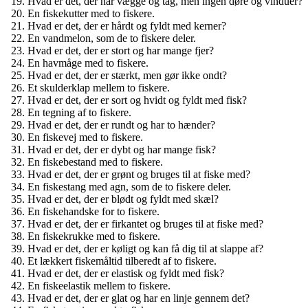
Hvad er det, der har vægge og tag, men ingen døre og vinduer?
En fiskekutter med to fiskere.
Hvad er det, der er hårdt og fyldt med kerner?
En vandmelon, som de to fiskere deler.
Hvad er det, der er stort og har mange fjer?
En havmåge med to fiskere.
Hvad er det, der er stærkt, men gør ikke ondt?
Et skulderklap mellem to fiskere.
Hvad er det, der er sort og hvidt og fyldt med fisk?
En tegning af to fiskere.
Hvad er det, der er rundt og har to hænder?
En fiskevej med to fiskere.
Hvad er det, der er dybt og har mange fisk?
En fiskebestand med to fiskere.
Hvad er det, der er grønt og bruges til at fiske med?
En fiskestang med agn, som de to fiskere deler.
Hvad er det, der er blødt og fyldt med skæl?
En fiskehandske for to fiskere.
Hvad er det, der er firkantet og bruges til at fiske med?
En fiskekrukke med to fiskere.
Hvad er det, der er køligt og kan få dig til at slappe af?
Et lækkert fiskemåltid tilberedt af to fiskere.
Hvad er det, der er elastisk og fyldt med fisk?
En fiskeelastik mellem to fiskere.
Hvad er det, der er glat og har en linje gennem det?