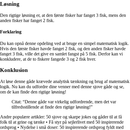
Løsning
Den rigtige løsning er, at den første fisker har fanget 3 fisk, mens den
anden fisker har fanget 2 fisk.
Forklaring
Du kan opnå denne opdeling ved at bruge en simpel matematisk logik.
Hvis den første fisker havde fanget 2 fisk, og den anden fisker havde
fanget 3 fisk, ville det give en samlet fangst på 5 fisk. Derfor kan vi
konkludere, at de to fiskere fangede 3 og 2 fisk hver.
Konklusion
At løse denne gåde krævede analytisk tænkning og brug af matematisk
logik. Nu kan du udfordre dine venner med denne sjove gåde og se,
om de kan finde den rigtige løsning!
Citat: “Denne gåde var virkelig udfordrende, men det var
tilfredsstillende at finde den rigtige løsning!”
Andre populære artikler:
50 sjove og skarpe jokes og gåder til at få
folk til at grine og tænke
•
Få styr på sejlerlivet med 50 inspirerende
ordsprog
•
Nydelse i små doser: 50 inspirerende ordsprog fyldt med