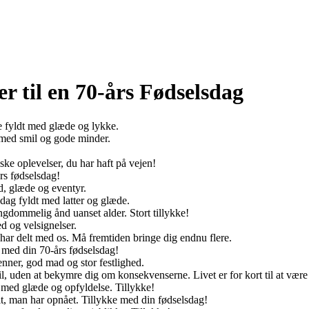
er til en 70-års Fødselsdag
 fyldt med glæde og lykke.
t med smil og gode minder.
iske oplevelser, du har haft på vejen!
rs fødselsdag!
d, glæde og eventyr.
 dag fyldt med latter og glæde.
ungdommelig ånd uanset alder. Stort tillykke!
d og velsignelser.
u har delt med os. Må fremtiden bringe dig endnu flere.
 med din 70-års fødselsdag!
nner, god mad og stor festlighed.
l, uden at bekymre dig om konsekvenserne. Livet er for kort til at være 
 med glæde og opfyldelse. Tillykke!
alt, man har opnået. Tillykke med din fødselsdag!