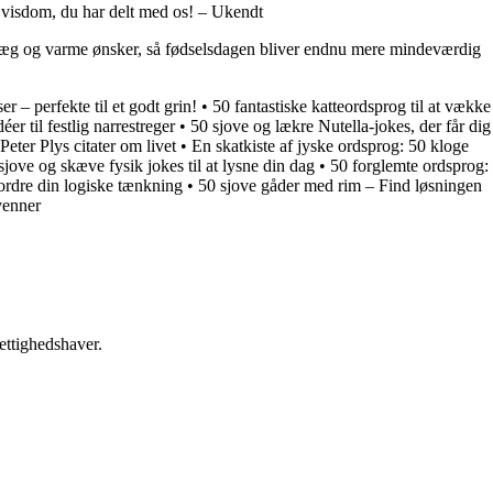
n visdom, du har delt med os! – Ukendt
ge præg og varme ønsker, så fødselsdagen bliver endnu mere mindeværdig
r – perfekte til et godt grin!
•
50 fantastiske katteordsprog til at vække
éer til festlig narrestreger
•
50 sjove og lækre Nutella-jokes, der får dig
Peter Plys citater om livet
•
En skatkiste af jyske ordsprog: 50 kloge
sjove og skæve fysik jokes til at lysne din dag
•
50 forglemte ordsprog:
ordre din logiske tænkning
•
50 sjove gåder med rim – Find løsningen
venner
ettighedshaver.