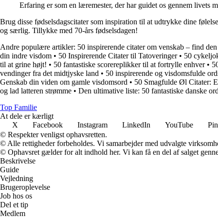
Erfaring er som en læremester, der har guidet os gennem livets m
Brug disse fødselsdagscitater som inspiration til at udtrykke dine føl
og særlig. Tillykke med 70-års fødselsdagen!
Andre populære artikler:
50 inspirerende citater om venskab – find den
din indre visdom
•
50 Inspirerende Citater til Tatoveringer
•
50 cykeljok
til at grine højt!
•
50 fantastiske scorereplikker til at fortrylle enhver
•
50
vendinger fra det midtjyske land
•
50 inspirerende og visdomsfulde ord
Genskab din viden om gamle visdomsord
•
50 Smagfulde Øl Citater: E
og lad latteren strømme
•
Den ultimative liste: 50 fantastiske danske or
Top Familie
At dele er kærligt
X
Facebook
Instagram
LinkedIn
YouTube
Pin
© Respekter venligst ophavsretten.
© Alle rettigheder forbeholdes. Vi samarbejder med udvalgte virksomhed
© Ophavsret gælder for alt indhold her. Vi kan få en del af salget genne
Beskrivelse
Guide
Vejledning
Brugeroplevelse
Job hos os
Del et tip
Medlem