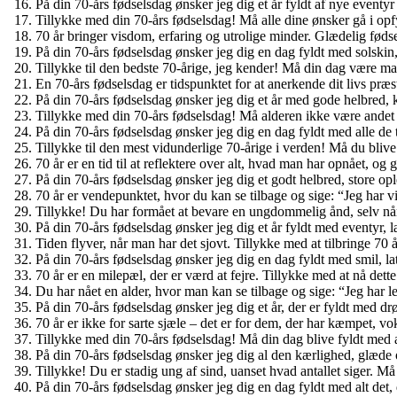
På din 70-års fødselsdag ønsker jeg dig et år fyldt af nye eventy
Tillykke med din 70-års fødselsdag! Må alle dine ønsker gå i op
70 år bringer visdom, erfaring og utrolige minder. Glædelig fødse
På din 70-års fødselsdag ønsker jeg dig en dag fyldt med solskin
Tillykke til den bedste 70-årige, jeg kender! Må din dag være m
En 70-års fødselsdag er tidspunktet for at anerkende dit livs præst
På din 70-års fødselsdag ønsker jeg dig et år med gode helbred, 
Tillykke med din 70-års fødselsdag! Må alderen ikke være andet e
På din 70-års fødselsdag ønsker jeg dig en dag fyldt med alle de 
Tillykke til den mest vidunderlige 70-årige i verden! Må du blive 
70 år er en tid til at reflektere over alt, hvad man har opnået, og
På din 70-års fødselsdag ønsker jeg dig et godt helbred, store op
70 år er vendepunktet, hvor du kan se tilbage og sige: “Jeg har vi
Tillykke! Du har formået at bevare en ungdommelig ånd, selv når
På din 70-års fødselsdag ønsker jeg dig et år fyldt med eventyr,
Tiden flyver, når man har det sjovt. Tillykke med at tilbringe 70 
På din 70-års fødselsdag ønsker jeg dig en dag fyldt med smil, la
70 år er en milepæl, der er værd at fejre. Tillykke med at nå dette s
Du har nået en alder, hvor man kan se tilbage og sige: “Jeg har le
På din 70-års fødselsdag ønsker jeg dig et år, der er fyldt med d
70 år er ikke for sarte sjæle – det er for dem, der har kæmpet, vo
Tillykke med din 70-års fødselsdag! Må din dag blive fyldt med a
På din 70-års fødselsdag ønsker jeg dig al den kærlighed, glæde o
Tillykke! Du er stadig ung af sind, uanset hvad antallet siger.
På din 70-års fødselsdag ønsker jeg dig en dag fyldt med alt det, 