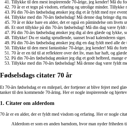
Tillykke til den mest inspirerende 70-årige, jeg kender! Må du fort
70 år er et tegn på visdom, erfaring og utrolige minder. Tillykke
På din 70-års fødselsdag ønsker jeg dig et år fyldt med nye even
Tillykke med din 70-års fødselsdag! Må denne dag bringe dig ma
70 år er ikke bare en alder, det er også en påmindelse om livets ut
Et stort tillykke på din 70-års fødselsdag! Må din dag være fyld
På din 70-års fødselsdag ønsker jeg dig al den glæde og lykke, s
Tillykke! Du er stadig sprudlende, uanset hvad kalenderen siger
På din 70-års fødselsdag ønsker jeg dig en dag fyldt med alle de t
Tillykke til den mest fantastiske 70-årige, jeg kender! Må du for
70 år er en tid til at reflektere over det liv, man har haft, og glæd
På din 70-års fødselsdag ønsker jeg dig et godt helbred, mange e
Tillykke med din 70-års fødselsdag! Må denne dag være fyldt med
Fødselsdags citater 70 år
Et 70-års fødselsdag er en milepæl, der fortjener at blive fejret med gl
tanker til den kommende 70-åring. Her er nogle inspirerende og hjertev
1. Citater om alderdom
70 år er en alder, der er fyldt med visdom og erfaring. Her er nogle cit
Alderdom er som en anden barndom, hvor man nyder friheden til