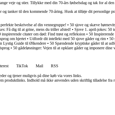
ange veje og stier. Tillykke med din 70-års fødselsdag og tak for al de
elser og tanker til den kommende 70-åring. Husk at tilføje dit personli
 perfekte beskrivelse af din vennegruppe!
•
50 sjove og skæve børnevitse
es: Få dig til at grine, mens du triller afsted!
•
Sjove 1. april-jokes: 50 id
 inspirerende citater om død: Find trøst og refleksion
•
50 Inspirerende 
sprog om hjertet
•
Udfordr dit intellekt med 50 sjove gåder og rim
•
50 
n Lystig Guide til Ølkendere
•
50 Spændende kryptiske gåder til at udf
dsprog
•
50 gådeløsninger: Vejen til at opklare gåder og imponere dine 
terest
TikTok
Mail
RSS
er og tjener muligvis på dine køb via vores links.
m produktlinks. Indhold må ikke anvendes uden skriftlig tilladelse fra r