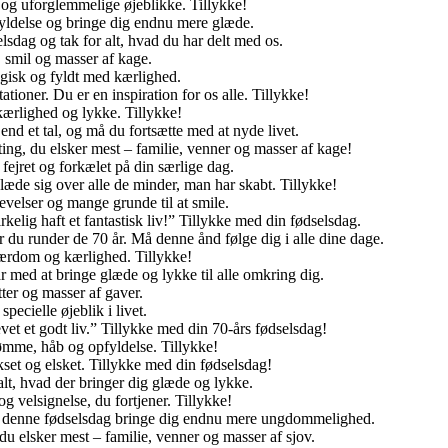
r og uforglemmelige øjeblikke. Tillykke!
fyldelse og bringe dig endnu mere glæde.
lsdag og tak for alt, hvad du har delt med os.
, smil og masser af kage.
agisk og fyldt med kærlighed.
ationer. Du er en inspiration for os alle. Tillykke!
kærlighed og lykke. Tillykke!
nd et tal, og må du fortsætte med at nyde livet.
ting, du elsker mest – familie, venner og masser af kage!
fejret og forkælet på din særlige dag.
 glæde sig over alle de minder, man har skabt. Tillykke!
levelser og mange grunde til at smile.
rkelig haft et fantastisk liv!” Tillykke med din fødselsdag.
 du runder de 70 år. Må denne ånd følge dig i alle dine dage.
 lærdom og kærlighed. Tillykke!
år med at bringe glæde og lykke til alle omkring dig.
tter og masser af gaver.
pecielle øjeblik i livet.
vet et godt liv.” Tillykke med din 70-års fødselsdag!
rømme, håb og opfyldelse. Tillykke!
kset og elsket. Tillykke med din fødselsdag!
lt, hvad der bringer dig glæde og lykke.
g velsignelse, du fortjener. Tillykke!
 Må denne fødselsdag bringe dig endnu mere ungdommelighed.
du elsker mest – familie, venner og masser af sjov.