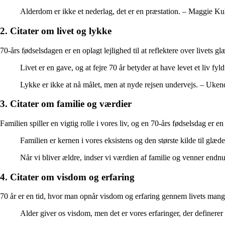
Alderdom er ikke et nederlag, det er en præstation. – Maggie K
2. Citater om livet og lykke
70-års fødselsdagen er en oplagt lejlighed til at reflektere over livets gl
Livet er en gave, og at fejre 70 år betyder at have levet et liv f
Lykke er ikke at nå målet, men at nyde rejsen undervejs. – Uken
3. Citater om familie og værdier
Familien spiller en vigtig rolle i vores liv, og en 70-års fødselsdag er 
Familien er kernen i vores eksistens og den største kilde til glæ
Når vi bliver ældre, indser vi værdien af familie og venner end
4. Citater om visdom og erfaring
70 år er en tid, hvor man opnår visdom og erfaring gennem livets mange
Alder giver os visdom, men det er vores erfaringer, der definere