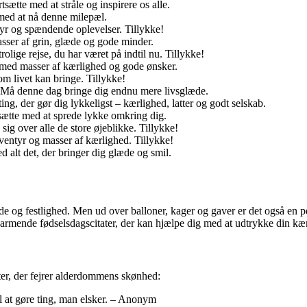
sætte med at stråle og inspirere os alle.
 med at nå denne milepæl.
tyr og spændende oplevelser. Tillykke!
sser af grin, glæde og gode minder.
rolige rejse, du har været på indtil nu. Tillykke!
t med masser af kærlighed og gode ønsker.
om livet kan bringe. Tillykke!
. Må denne dag bringe dig endnu mere livsglæde.
ing, der gør dig lykkeligst – kærlighed, latter og godt selskab.
tsætte med at sprede lykke omkring dig.
e sig over alle de store øjeblikke. Tillykke!
ventyr og masser af kærlighed. Tillykke!
 alt det, der bringer dig glæde og smil.
æde og festlighed. Men ud over balloner, kager og gaver er det også en p
armende fødselsdagscitater, der kan hjælpe dig med at udtrykke din kær
ater, der fejrer alderdommens skønhed:
 at gøre ting, man elsker. – Anonym