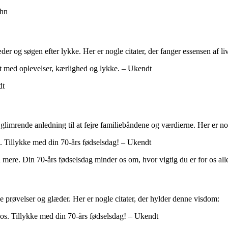
uhn
æder og søgen efter lykke. Her er nogle citater, der fanger essensen af liv
yldt med oplevelser, kærlighed og lykke. – Ukendt
dt
en glimrende anledning til at fejre familiebåndene og værdierne. Her er no
de. Tillykke med din 70-års fødselsdag! – Ukendt
nu mere. Din 70-års fødselsdag minder os om, hvor vigtig du er for os a
 prøvelser og glæder. Her er nogle citater, der hylder denne visdom:
r os. Tillykke med din 70-års fødselsdag! – Ukendt