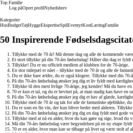
Top Familie
Log på
Opret profil
Nyhedsbrev
Kategorier
Hus
Budget
Tøj
Hygge
Ekspertise
Spil
Eventyr
Kost
Læring
Familie
50 Inspirerende Fødselsdagscitat
Tillykke med de 70 år! Må denne dag og alle de kommende være
Et stort tillykke på din 70-års fødselsdag! Håber din dag er fyld
Tillykke! Du er nu officielt medlem af klubben for de 70-årige.
En stor milepæl er nået – tillykke med de 70 år og alle de fantast
Du er ikke bare ældre, du er også klogere. Tillykke med din 70-å
På din 70-års fødselsdag ønsker jeg dig et liv fyldt med kærlighe
Tillykke til den mest livlige 70-årige, jeg kender! Må du have en
70 er kun et tal, og du er beviset på, at man stadig kan have en 
På din 70-års fødselsdag ønsker jeg dig et hav af glæde, kærlighe
Tillykke med de 70 år og tak for alle de fantastiske øjeblikke, d
Du er som en fin vin, der kun bliver bedre med alderen. Tillykke
På din 70-års fødselsdag ønsker jeg dig en dag fyldt med gode ve
Tillykke med at nå en alder, hvor du kan gøre og sige, hvad du vi
Må din 70-års fødselsdag være begyndelsen på en ny etape fyldt
70 er en alder, hvor man kan se tilbage på livet og være stolt af 