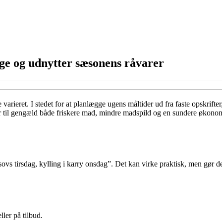
nge og udnytter sæsonens råvarer
e varieret. I stedet for at planlægge ugens måltider ud fra faste opskrif
 til gengæld både friskere mad, mindre madspild og en sundere økonomi.
ovs tirsdag, kylling i karry onsdag”. Det kan virke praktisk, men gør de
ller på tilbud.