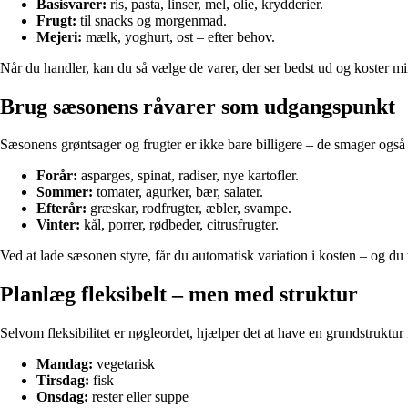
Basisvarer:
ris, pasta, linser, mel, olie, krydderier.
Frugt:
til snacks og morgenmad.
Mejeri:
mælk, yoghurt, ost – efter behov.
Når du handler, kan du så vælge de varer, der ser bedst ud og koster min
Brug sæsonens råvarer som udgangspunkt
Sæsonens grøntsager og frugter er ikke bare billigere – de smager ogs
Forår:
asparges, spinat, radiser, nye kartofler.
Sommer:
tomater, agurker, bær, salater.
Efterår:
græskar, rodfrugter, æbler, svampe.
Vinter:
kål, porrer, rødbeder, citrusfrugter.
Ved at lade sæsonen styre, får du automatisk variation i kosten – og du 
Planlæg fleksibelt – men med struktur
Selvom fleksibilitet er nøgleordet, hjælper det at have en grundstruktur
Mandag:
vegetarisk
Tirsdag:
fisk
Onsdag:
rester eller suppe