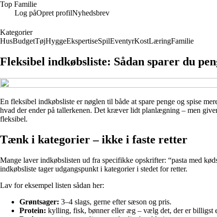
Top Familie
Log på
Opret profil
Nyhedsbrev
Kategorier
Hus
Budget
Tøj
Hygge
Ekspertise
Spil
Eventyr
Kost
Læring
Familie
Fleksibel indkøbsliste: Sådan sparer du pe
En fleksibel indkøbsliste er nøglen til både at spare penge og spise mer
hvad der ender på tallerkenen. Det kræver lidt planlægning – men giver
fleksibel.
Tænk i kategorier – ikke i faste retter
Mange laver indkøbslisten ud fra specifikke opskrifter: “pasta med køds
indkøbsliste tager udgangspunkt i kategorier i stedet for retter.
Lav for eksempel listen sådan her:
Grøntsager:
3–4 slags, gerne efter sæson og pris.
Protein:
kylling, fisk, bønner eller æg – vælg det, der er billigst e