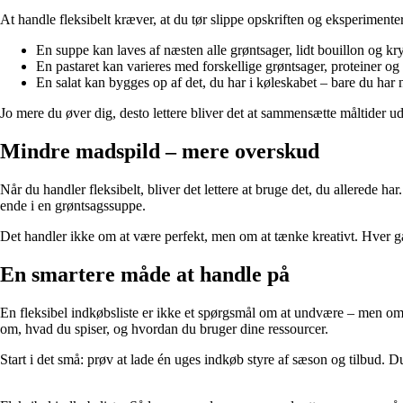
At handle fleksibelt kræver, at du tør slippe opskriften og eksperimente
En suppe kan laves af næsten alle grøntsager, lidt bouillon og kry
En pastaret kan varieres med forskellige grøntsager, proteiner og 
En salat kan bygges op af det, du har i køleskabet – bare du har
Jo mere du øver dig, desto lettere bliver det at sammensætte måltider u
Mindre madspild – mere overskud
Når du handler fleksibelt, bliver det lettere at bruge det, du allerede h
ende i en grøntsagssuppe.
Det handler ikke om at være perfekt, men om at tænke kreativt. Hver 
En smartere måde at handle på
En fleksibel indkøbsliste er ikke et spørgsmål om at undvære – men om
om, hvad du spiser, og hvordan du bruger dine ressourcer.
Start i det små: prøv at lade én uges indkøb styre af sæson og tilbud. Du