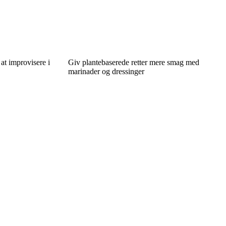
at improvisere i
Giv plantebaserede retter mere smag med
marinader og dressinger