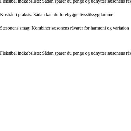
Fleksibel indkøbsliste: Sådan sparer du penge og udnytter sæsonens rå
Kostråd i praksis: Sådan kan du forebygge livsstilssygdomme
Sæsonens smag: Kombinér sæsonens råvarer for harmoni og variation
Fleksibel indkøbsliste: Sådan sparer du penge og udnytter sæsonens rå