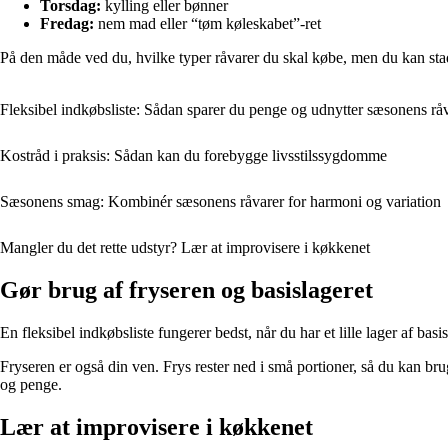
Torsdag:
kylling eller bønner
Fredag:
nem mad eller “tøm køleskabet”-ret
På den måde ved du, hvilke typer råvarer du skal købe, men du kan stadi
Fleksibel indkøbsliste: Sådan sparer du penge og udnytter sæsonens rå
Kostråd i praksis: Sådan kan du forebygge livsstilssygdomme
Sæsonens smag: Kombinér sæsonens råvarer for harmoni og variation
Mangler du det rette udstyr? Lær at improvisere i køkkenet
Gør brug af fryseren og basislageret
En fleksibel indkøbsliste fungerer bedst, når du har et lille lager af basi
Fryseren er også din ven. Frys rester ned i små portioner, så du kan bru
og penge.
Lær at improvisere i køkkenet