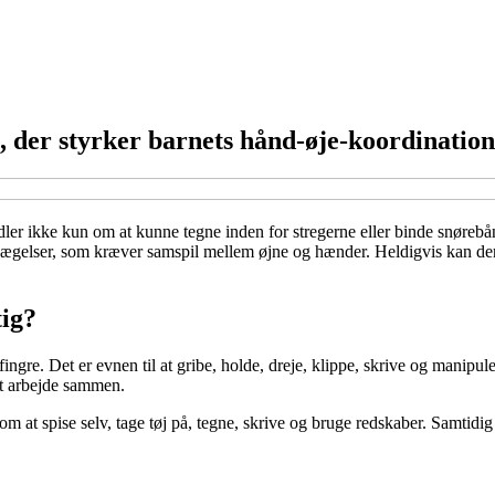
, der styrker barnets hånd-øje-koordination
andler ikke kun om at kunne tegne inden for stregerne eller binde snøreb
gelser, som kræver samspil mellem øjne og hænder. Heldigvis kan den t
tig?
re. Det er evnen til at gribe, holde, dreje, klippe, skrive og manipule
at arbejde sammen.
om at spise selv, tage tøj på, tegne, skrive og bruge redskaber. Samtidig