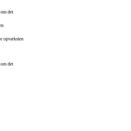
n om det
en
ele opvæksten
n om det