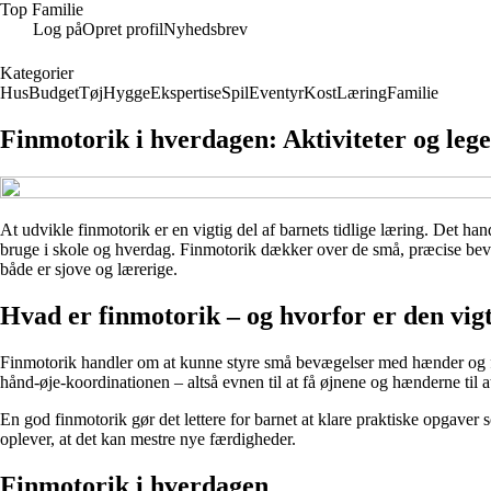
Top Familie
Log på
Opret profil
Nyhedsbrev
Kategorier
Hus
Budget
Tøj
Hygge
Ekspertise
Spil
Eventyr
Kost
Læring
Familie
Finmotorik i hverdagen: Aktiviteter og lege
At udvikle finmotorik er en vigtig del af barnets tidlige læring. Det h
bruge i skole og hverdag. Finmotorik dækker over de små, præcise bevæ
både er sjove og lærerige.
Hvad er finmotorik – og hvorfor er den vig
Finmotorik handler om at kunne styre små bevægelser med hænder og fing
hånd-øje-koordinationen – altså evnen til at få øjnene og hænderne til 
En god finmotorik gør det lettere for barnet at klare praktiske opgaver s
oplever, at det kan mestre nye færdigheder.
Finmotorik i hverdagen