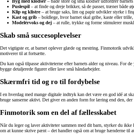
Byg med klodser
– både store og små klodser udfordrer barnets e
Puslespil
– at finde og dreje brikker, så de passer, træner både ø
Klip og klistre
– at bruge saks, lim og papir udvikler styrke i f
Kast og grib
– boldlege, hvor barnet skal gribe, kaste eller tril
Modelérvoks og dej
– at rulle, trykke og forme stimulerer mus
Skab små succesoplevelser
Det vigtigste er, at barnet oplever glæde og mestring. Finmotorik udvikle
motiverer til at fortsætte.
Du kan også tilpasse aktiviteterne efter barnets alder og niveau. For
bygge detaljerede figurer eller lave små håndarbejder.
Skærmfri tid og ro til fordybelse
I en hverdag med mange digitale indtryk kan det være en god idé at ska
bruge sanserne aktivt. Det giver en anden form for læring end den, der
Finmotorik som en del af fællesskabet
Når du leger og laver aktiviteter sammen med dit barn, styrker du ikke
om at kunne skrive pænt – det handler også om at bruge hænderne til 