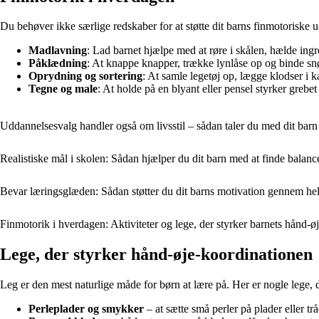
Du behøver ikke særlige redskaber for at støtte dit barns finmotoriske u
Madlavning
: Lad barnet hjælpe med at røre i skålen, hælde ing
Påklædning
: At knappe knapper, trække lynlåse op og binde snøre
Oprydning og sortering
: At samle legetøj op, lægge klodser i 
Tegne og male
: At holde på en blyant eller pensel styrker grebet
Uddannelsesvalg handler også om livsstil – sådan taler du med dit bar
Realistiske mål i skolen: Sådan hjælper du dit barn med at finde balanc
Bevar læringsglæden: Sådan støtter du dit barns motivation gennem h
Finmotorik i hverdagen: Aktiviteter og lege, der styrker barnets hånd-ø
Lege, der styrker hånd-øje-koordinationen
Leg er den mest naturlige måde for børn at lære på. Her er nogle lege, 
Perleplader og smykker
– at sætte små perler på plader eller 