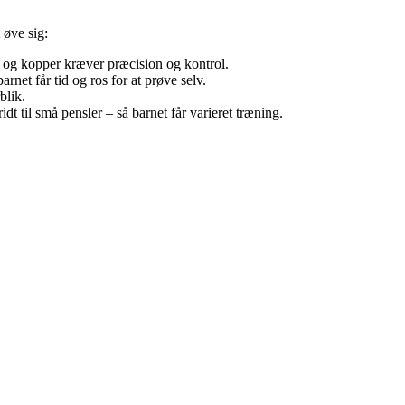
 øve sig:
e og kopper kræver præcision og kontrol.
rnet får tid og ros for at prøve selv.
blik.
dt til små pensler – så barnet får varieret træning.