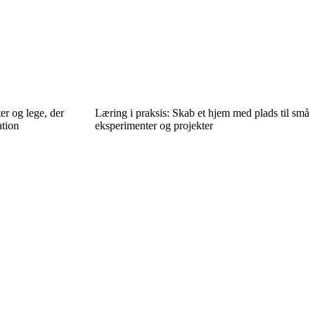
er og lege, der
Læring i praksis: Skab et hjem med plads til små
ation
eksperimenter og projekter