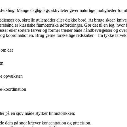
dvikling. Mange dagligdags aktiviteter giver naturlige muligheder for at
redienser op, skrælle gulerødder eller dække bord. At bruge skeer, kniv
bånd er klassiske finmotoriske udfordringer. Gør det til en leg, hvor ba
kasser eller sortere farver og former træner både håndbevægelser og over
 og koordinationen. Brug gerne forskellige redskaber – fra tykke farvekri
n om det
en
ele opvæksten
je-koordination
der på en sjov måde styrker finmotorikken:
tråde dem på snor kræver koncentration og præcision.