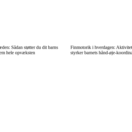
den: Sådan støtter du dit barns
Finmotorik i hverdagen: Aktivitet
nem hele opvæksten
styrker barnets hånd-øje-koordin