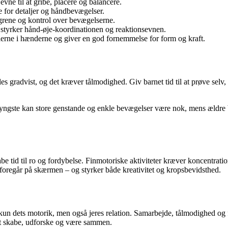
vne til at gribe, placere og balancere.
je for detaljer og håndbevægelser.
ingrene og kontrol over bevægelserne.
le, styrker hånd-øje-koordinationen og reaktionsevnen.
klerne i hænderne og giver en god fornemmelse for form og kraft.
s gradvist, og det kræver tålmodighed. Giv barnet tid til at prøve selv, 
 de yngste kan store genstande og enkle bevægelser være nok, mens ældr
be tid til ro og fordybelse. Finmotoriske aktiviteter kræver koncentrat
 foregår på skærmen – og styrker både kreativitet og kropsbevidsthed.
 kun dets motorik, men også jeres relation. Samarbejde, tålmodighed og 
at skabe, udforske og være sammen.