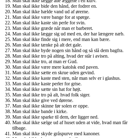
Man skal ikke lægge alle æggene i én kurv.
Man skal ikke bide den hånd, der fodrer en.
Man skal ikke hælde vand ud af ørerne.
Man skal ikke være bange for at spørge.
Man skal ikke kaste sin perle for svin.
Man skal ikke græde når man er barberet.
Man skal ikke lægge sig ud med en, der har længere næb.
Man skal ikke finde sig i mere, end man kan bære.
Man skal ikke tænke på alt det gale.
Man skal ikke byde nogen sin hånd og så slå dem bagfra.
Man skal ikke tro på alting, hvad der står i avisen.
Man skal ikke tro, at man er Gud.
Man skal ikke være mere katolsk end paven.
Man skal ikke sætte en skrue uden gevind.
Man skal ikke kaste med sten, når man selv er i glashus.
Man skal ikke kaste perler for grise.
Man skal ikke sætte sin hat for højt.
Man skal ikke tro på alt, hvad folk siger.
Man skal ikke give ved dørene.
Man skal ikke skinne før solen er oppe.
Man skal ikke bande i kirke.
Man skal ikke sparke til dem, der ligger ned.
Man skal ikke sælge ud af huset uden at vide, hvad man får
tilbage.
Man skal ikke skyde gråspurve med kanoner.