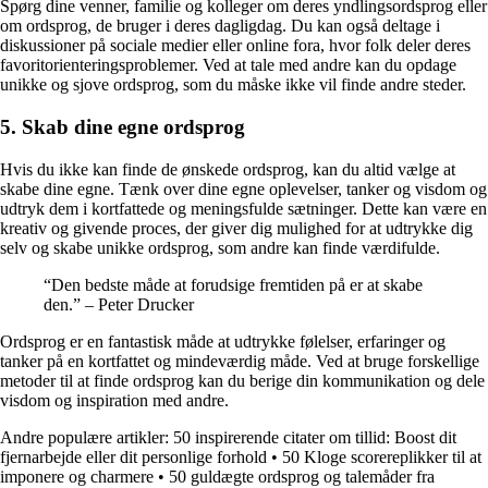
Spørg dine venner, familie og kolleger om deres yndlingsordsprog eller
om ordsprog, de bruger i deres dagligdag. Du kan også deltage i
diskussioner på sociale medier eller online fora, hvor folk deler deres
favoritorienteringsproblemer. Ved at tale med andre kan du opdage
unikke og sjove ordsprog, som du måske ikke vil finde andre steder.
5. Skab dine egne ordsprog
Hvis du ikke kan finde de ønskede ordsprog, kan du altid vælge at
skabe dine egne. Tænk over dine egne oplevelser, tanker og visdom og
udtryk dem i kortfattede og meningsfulde sætninger. Dette kan være en
kreativ og givende proces, der giver dig mulighed for at udtrykke dig
selv og skabe unikke ordsprog, som andre kan finde værdifulde.
“Den bedste måde at forudsige fremtiden på er at skabe
den.” – Peter Drucker
Ordsprog er en fantastisk måde at udtrykke følelser, erfaringer og
tanker på en kortfattet og mindeværdig måde. Ved at bruge forskellige
metoder til at finde ordsprog kan du berige din kommunikation og dele
visdom og inspiration med andre.
Andre populære artikler:
50 inspirerende citater om tillid: Boost dit
fjernarbejde eller dit personlige forhold
•
50 Kloge scorereplikker til at
imponere og charmere
•
50 guldægte ordsprog og talemåder fra