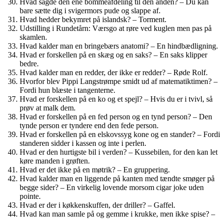
Hvad sagde den ene bommeafdeling til den anden? – Du kan
bare sætte dig i svigermors pude og slappe af.
Hvad hedder bekymret på islandsk? – Torment.
Udstilling i Rundetårn: Værsgo at røre ved kuglen men pas på
skamlen.
Hvad kalder man en bringebærs anatomi? – En hindbædligning.
Hvad er forskellen på en skæg og en saks? – En saks klipper
bedre.
Hvad kalder man en redder, der ikke er redder? – Røde Rolf.
Hvorfor blev Pippi Langstrømpe smidt ud af matematiktimen? –
Fordi hun blæste i tangenterne.
Hvad er forskellen på en ko og et spejl? – Hvis du er i tvivl, så
prøv at malk dem.
Hvad er forskellen på en fed person og en tynd person? – Den
tynde person er tyndere end den fede person.
Hvad er forskellen på en elskovssyg kone og en stander? – Fordi
standeren sidder i kassen og inte i perlen.
Hvad er den hurtigste bil i verden? – Kussebilen, for den kan let
køre manden i grøften.
Hvad er det ikke på en møtrik? – En gruppering.
Hvad kalder man en liggende på kanten med tændte smøger på
begge sider? – En virkelig lovende morsom cigar joke uden
pointe.
Hvad er der i køkkenskuffen, der driller? – Gaffel.
Hvad kan man samle på og gemme i krukke, men ikke spise? –