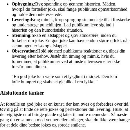
Opbygning:
Byg spænding op gennem historien. Måden,
hvorpå du fortæller joke, skal fange publikums opmærksomhed
og holde dem interesserede.
Levering:
Brug mimik, kropssprog og stemmeleje til at forstærke
og understrege punchlinjen. Lad publikum leve sig ind i
historien og den humoristiske situation.
Stemning:
Skab en afslappet og sjov atmosfære, inden du
fortæller din joke. En god joke kan have endnu større effekt, når
stemningen er løs og afslappet.
Observation:
Hold øje med publikums reaktioner og tilpas din
levering efter behov. Justér din timing og mimik, hvis du
fornemmer, at publikum er ved at miste interessen eller ikke
forstår punchlinjen.
“En god joke kan være som et lysglimt i mørket. Den kan
løfte humøret og skabe et øjeblik af ren lykke.”
Afsluttende tanker
At fortælle en god joke er en kunst, der kan øves og forbedres over tid.
Øv dig på at finde de rette jokes og perfektioner din levering. Husk, at
det vigtigste er at bringe glæde og latter til andre mennesker. Så næste
gang du er sammen med venner eller kolleger, skal du ikke være bange
for at dele dine bedste jokes og sprede smilene.