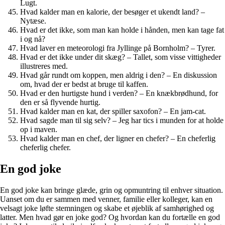
Lugt.
Hvad kalder man en kalorie, der besøger et ukendt land? –
Nytæse.
Hvad er det ikke, som man kan holde i hånden, men kan tage fat
i og nå?
Hvad laver en meteorologi fra Jyllinge på Bornholm? – Tyrer.
Hvad er det ikke under dit skæg? – Tallet, som visse vittigheder
illustreres med.
Hvad går rundt om koppen, men aldrig i den? – En diskussion
om, hvad der er bedst at bruge til kaffen.
Hvad er den hurtigste hund i verden? – En knækbrødhund, for
den er så flyvende hurtig.
Hvad kalder man en kat, der spiller saxofon? – En jam-cat.
Hvad sagde man til sig selv? – Jeg har tics i munden for at holde
op i maven.
Hvad kalder man en chef, der ligner en chefer? – En cheferlig
cheferlig chefer.
En god joke
En god joke kan bringe glæde, grin og opmuntring til enhver situation.
Uanset om du er sammen med venner, familie eller kolleger, kan en
velsagt joke løfte stemningen og skabe et øjeblik af samhørighed og
latter. Men hvad gør en joke god? Og hvordan kan du fortælle en god