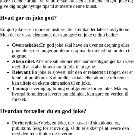
joke? I denne artikel vil vi udforske kunsten at fortælle en god joke og
give dig nogle nyttige tips til at mestre denne kunst.
Hvad gør en joke god?
En god joke er en morsom historie, der fremkalder latter hos lytterne.
Men der er visse elementer, der kan gøre en joke endnu bedre:
Overraskelse:
En god joke skal have en uventet drejning eller
punchline, der fanger publikums opmærksomhed og får dem til
at grine.
Absurditet:
Absurde situationer eller sammenligninger kan være
med til at skabe humor og få folk til at grine.
Relevant:
En joke er sjovest, når den er relateret til noget, der er
kendt af publikum. Kulturelle, sociale eller aktuelle referencer
kan tilføje en ekstra dimension til en joke.
Timing:
Levering og timing er afgørende for en joke. Måden,
hvorpå fortælleren leverer punchlinjen, kan gøre en verden til
forskel.
Hvordan fortæller du en god joke?
Forberedelse:
Vælg en joke, der passer til situationen og
publikum. Sørg for at øve dig, så du er sikker på at levere den
med den rette timing og levering.