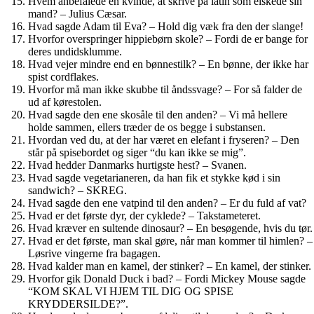
Hvem anbefalede en kvinde, at skrive på latin som elskede sin
mand? – Julius Cæsar.
Hvad sagde Adam til Eva? – Hold dig væk fra den der slange!
Hvorfor overspringer hippiebørn skole? – Fordi de er bange for
deres undidsklumme.
Hvad vejer mindre end en bønnestilk? – En bønne, der ikke har
spist cordflakes.
Hvorfor må man ikke skubbe til åndssvage? – For så falder de
ud af kørestolen.
Hvad sagde den ene skosåle til den anden? – Vi må hellere
holde sammen, ellers træder de os begge i substansen.
Hvordan ved du, at der har været en elefant i fryseren? – Den
står på spisebordet og siger “du kan ikke se mig”.
Hvad hedder Danmarks hurtigste hest? – Svanen.
Hvad sagde vegetarianeren, da han fik et stykke kød i sin
sandwich? – SKREG.
Hvad sagde den ene vatpind til den anden? – Er du fuld af vat?
Hvad er det første dyr, der cyklede? – Takstameteret.
Hvad kræver en sultende dinosaur? – En besøgende, hvis du tør.
Hvad er det første, man skal gøre, når man kommer til himlen? –
Løsrive vingerne fra bagagen.
Hvad kalder man en kamel, der stinker? – En kamel, der stinker.
Hvorfor gik Donald Duck i bad? – Fordi Mickey Mouse sagde
“KOM SKAL VI HJEM TIL DIG OG SPISE
KRYDDERSILDE?”.