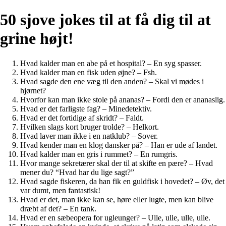
50 sjove jokes til at få dig til at
grine højt!
Hvad kalder man en abe på et hospital? – En syg spasser.
Hvad kalder man en fisk uden øjne? – Fsh.
Hvad sagde den ene væg til den anden? – Skal vi mødes i
hjørnet?
Hvorfor kan man ikke stole på ananas? – Fordi den er ananaslig.
Hvad er det farligste fag? – Minedetektiv.
Hvad er det fortidige af skridt? – Faldt.
Hvilken slags kort bruger trolde? – Helkort.
Hvad laver man ikke i en natklub? – Sover.
Hvad kender man en klog dansker på? – Han er ude af landet.
Hvad kalder man en gris i rummet? – En rumgris.
Hvor mange sekretærer skal der til at skifte en pære? – Hvad
mener du? “Hvad har du lige sagt?”
Hvad sagde fiskeren, da han fik en guldfisk i hovedet? – Øv, det
var dumt, men fantastisk!
Hvad er det, man ikke kan se, høre eller lugte, men kan blive
dræbt af det? – En tank.
Hvad er en sæbeopera for ugleunger? – Ulle, ulle, ulle, ulle.