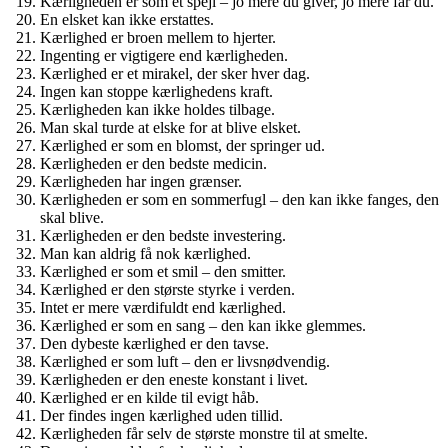
Kærligheden er som et spejl – jo mere du giver, jo mere får du.
En elsket kan ikke erstattes.
Kærlighed er broen mellem to hjerter.
Ingenting er vigtigere end kærligheden.
Kærlighed er et mirakel, der sker hver dag.
Ingen kan stoppe kærlighedens kraft.
Kærligheden kan ikke holdes tilbage.
Man skal turde at elske for at blive elsket.
Kærlighed er som en blomst, der springer ud.
Kærligheden er den bedste medicin.
Kærligheden har ingen grænser.
Kærligheden er som en sommerfugl – den kan ikke fanges, den
skal blive.
Kærligheden er den bedste investering.
Man kan aldrig få nok kærlighed.
Kærlighed er som et smil – den smitter.
Kærlighed er den største styrke i verden.
Intet er mere værdifuldt end kærlighed.
Kærlighed er som en sang – den kan ikke glemmes.
Den dybeste kærlighed er den tavse.
Kærlighed er som luft – den er livsnødvendig.
Kærligheden er den eneste konstant i livet.
Kærlighed er en kilde til evigt håb.
Der findes ingen kærlighed uden tillid.
Kærligheden får selv de største monstre til at smelte.