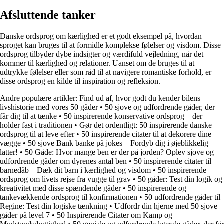
Afsluttende tanker
Danske ordsprog om kærlighed er et godt eksempel på, hvordan
sproget kan bruges til at formidle komplekse følelser og visdom. Disse
ordsprog tilbyder dybe indsigter og værdifuld vejledning, når det
kommer til kærlighed og relationer. Uanset om de bruges til at
udtrykke følelser eller som råd til at navigere romantiske forhold, er
disse ordsprog en kilde til inspiration og refleksion.
Andre populære artikler:
Find ud af, hvor godt du kender bilens
livshistorie med vores 50 gåder
•
50 sjove og udfordrende gåder, der
får dig til at tænke
•
50 inspirerende konservative ordsprog – der
holder fast i traditionen
•
Gør det ordentligt: 50 inspirerende danske
ordsprog til at leve efter
•
50 inspirerende citater til at dekorere dine
vægge
•
50 sjove Bank banke på jokes – Fordyb dig i øjeblikkelig
latter!
•
50 Gåde: Hvor mange ben er der på jorden? Oplev sjove og
udfordrende gåder om dyrenes antal ben
•
50 inspirerende citater til
barnedåb – Dæk dit barn i kærlighed og visdom
•
50 inspirerende
ordsprog om livets rejse fra vugge til grav
•
50 gåder: Test din logik og
kreativitet med disse spændende gåder
•
50 inspirerende og
tankevækkende ordsprog til konfirmationen
•
50 udfordrende gåder til
Regine: Test din logiske tænkning
•
Udfordr din hjerne med 50 sjove
gåder på level 7
•
50 Inspirerende Citater om Kamp og