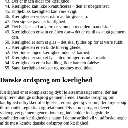
Der er ingen alder for kærlighed.
Kærlighed kan ikke kvantificeres – den er ubegrænset.
Et øjebliks kærlighed kan vare evigt.
Kærligheden vokser, når man tør give slip.
Den største gave er kærlighed.
Det bedste sted at være er sammen med den man elsker.
Kærligheden er som en åben dør – det er op til os at gå gennem
den.
Kærlighed er som et glas – det skal fyldes op for at være fuldt.
Kærligheden er en kilde til evig glæde.
Der findes ingen kærlighed uden sårbarhed.
Kærlighed er som et lys – den bringer os ud af mørket.
Kærligheden er en handling, ikke bare en følelse.
Sand kærlighed vokser og modnes med tiden.
Danske ordsprog om kærlighed
Kærlighed er et komplekst og dybt følelsesmæssigt emne, der har
inspireret utallige ordsprog gennem årene. Danske ordsprog om
kærlighed udtrykker ofte følelser, erfaringer og visdom, der knytter sig
til romantik, ægteskab og relationer. Disse ordsprog er blevet
videregivet gennem generationer og indeholder indsigtsfulde
sandheder om kærlighedens natur. I denne artikel vil vi udforske nogle
af de mest kendte danske ordsprog om kærlighed.