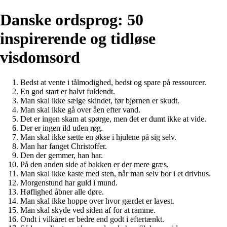
Danske ordsprog: 50
inspirerende og tidløse
visdomsord
Bedst at vente i tålmodighed, bedst og spare på ressourcer.
En god start er halvt fuldendt.
Man skal ikke sælge skindet, før bjørnen er skudt.
Man skal ikke gå over åen efter vand.
Det er ingen skam at spørge, men det er dumt ikke at vide.
Der er ingen ild uden røg.
Man skal ikke sætte en økse i hjulene på sig selv.
Man har fanget Christoffer.
Den der gemmer, han har.
På den anden side af bakken er der mere græs.
Man skal ikke kaste med sten, når man selv bor i et drivhus.
Morgenstund har guld i mund.
Høflighed åbner alle døre.
Man skal ikke hoppe over hvor gærdet er lavest.
Man skal skyde ved siden af for at ramme.
Ondt i vilkåret er bedre end godt i eftertænkt.