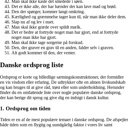
Man skal ikke kaste det smedede i søen.
Det er ikke alle, der har hænder der kan lave mad og brød.
Den der spørger, kommer langt omkring.
Kærlighed og græmmelse tager kun til, når man ikke deler dem.
Slap nu af og lev i nuet.
Man skal ikke græde over spildt mælk.
Det er bedre at fortryde noget man har gjort, end at fortryde
noget man ikke har gjort.
Man skal ikke tage sorgerne på forskud.
Den, der graver en grav til en anden, falder selv i graven.
Alt godt kommer til den, der venter.
Danske ordsprog liste
Ordsprog er korte og billedlige sætningskonstruktioner, der formidler
en vis visdom eller erfaring. De udtrykker ofte en almen livskundskab
og kan bruges til at give råd, trøst eller som underholdning. Herunder
finder du en omfattende liste over nogle populære danske ordsprog,
der kan berige dit sprog og give dig en indsigt i dansk kultur.
1. Ordsprog om tiden
Tiden er en af de mest populære temaer i danske ordsprog. De afspejler
både tiden som en flygtig og uundgåelig faktor i vores liv samt