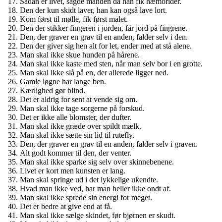
Sådan er livet, sagde manden da han fik hæmorider.
Den der kun skidt laver, han kan også lave lort.
Kom først til mølle, fik først malet.
Den der stikker fingeren i jorden, får jord på fingrene.
Den, der graver en grav til en anden, falder selv i den.
Den der giver sig hen alt for let, ender med at stå alene.
Man skal ikke skue hunden på hårene.
Man skal ikke kaste med sten, når man selv bor i en grotte.
Man skal ikke slå på en, der allerede ligger ned.
Gamle løgne har lange ben.
Kærlighed gør blind.
Det er aldrig for sent at vende sig om.
Man skal ikke tage sorgerne på forskud.
Det er ikke alle blomster, der dufter.
Man skal ikke græde over spildt mælk.
Man skal ikke sætte sin lid til rutefly.
Den, der graver en grav til en anden, falder selv i graven.
Alt godt kommer til den, der venter.
Man skal ikke sparke sig selv over skinnebenene.
Livet er kort men kunsten er lang.
Man skal springe ud i det lykkelige ukendte.
Hvad man ikke ved, har man heller ikke ondt af.
Man skal ikke sprede sin energi for meget.
Det er bedre at give end at få.
Man skal ikke sælge skindet, før bjørnen er skudt.