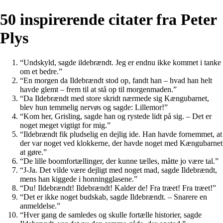
50 inspirerende citater fra Peter
Plys
“Undskyld, sagde ildebrændt. Jeg er endnu ikke kommet i tanke
om et bedre.”
“En morgen da Ildebrændt stod op, fandt han – hvad han helt
havde glemt – frem til at stå op til morgenmaden.”
“Da Ildebrændt med store skridt nærmede sig Kængubarnet,
blev hun temmelig nervøs og sagde: Lillemor!”
“Kom her, Grisling, sagde han og rystede lidt på sig. – Det er
noget meget vigtigt for mig.”
“Ildebrændt fik pludselig en dejlig ide. Han havde fornemmet, at
der var noget ved klokkerne, der havde noget med Kængubarnet
at gøre.”
“De lille boomfortællinger, der kunne tælles, måtte jo være tal.”
“J-Ja. Det vilde være dejligt med noget mad, sagde Ildebrændt,
mens han kiggede i honningglasene.”
“Du! Ildebrændt! Ildebrændt! Kalder de! Fra træet! Fra træet!”
“Det er ikke noget budskab, sagde Ildebrændt. – Snarere en
anmeldelse.”
“Hver gang de samledes og skulle fortælle historier, sagde