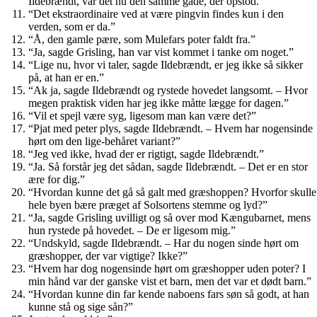
Ildebrændt, var det nu den samme gåde, der opstod.”
“Det ekstraordinaire ved at være pingvin findes kun i den
verden, som er da.”
“Å, den gamle pære, som Mulefars poter faldt fra.”
“Ja, sagde Grisling, han var vist kommet i tanke om noget.”
“Lige nu, hvor vi taler, sagde Ildebrændt, er jeg ikke så sikker
på, at han er en.”
“Ak ja, sagde Ildebrændt og rystede hovedet langsomt. – Hvor
megen praktisk viden har jeg ikke måtte lægge for dagen.”
“Vil et spejl være syg, ligesom man kan være det?”
“Pjat med peter plys, sagde Ildebrændt. – Hvem har nogensinde
hørt om den lige-behåret variant?”
“Jeg ved ikke, hvad der er rigtigt, sagde Ildebrændt.”
“Ja. Så forstår jeg det sådan, sagde Ildebrændt. – Det er en stor
ære for dig.”
“Hvordan kunne det gå så galt med græshoppen? Hvorfor skulle
hele byen bære præget af Solsortens stemme og lyd?”
“Ja, sagde Grisling uvilligt og så over mod Kængubarnet, mens
hun rystede på hovedet. – De er ligesom mig.”
“Undskyld, sagde Ildebrændt. – Har du nogen sinde hørt om
græshopper, der var vigtige? Ikke?”
“Hvem har dog nogensinde hørt om græshopper uden poter? I
min hånd var der ganske vist et barn, men det var et dødt barn.”
“Hvordan kunne din far kende naboens fars søn så godt, at han
kunne stå og sige sån?”