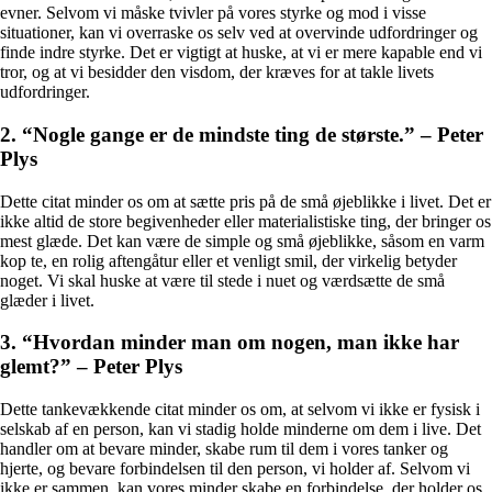
evner. Selvom vi måske tvivler på vores styrke og mod i visse
situationer, kan vi overraske os selv ved at overvinde udfordringer og
finde indre styrke. Det er vigtigt at huske, at vi er mere kapable end vi
tror, og at vi besidder den visdom, der kræves for at takle livets
udfordringer.
2. “Nogle gange er de mindste ting de største.” – Peter
Plys
Dette citat minder os om at sætte pris på de små øjeblikke i livet. Det er
ikke altid de store begivenheder eller materialistiske ting, der bringer os
mest glæde. Det kan være de simple og små øjeblikke, såsom en varm
kop te, en rolig aftengåtur eller et venligt smil, der virkelig betyder
noget. Vi skal huske at være til stede i nuet og værdsætte de små
glæder i livet.
3. “Hvordan minder man om nogen, man ikke har
glemt?” – Peter Plys
Dette tankevækkende citat minder os om, at selvom vi ikke er fysisk i
selskab af en person, kan vi stadig holde minderne om dem i live. Det
handler om at bevare minder, skabe rum til dem i vores tanker og
hjerte, og bevare forbindelsen til den person, vi holder af. Selvom vi
ikke er sammen, kan vores minder skabe en forbindelse, der holder os