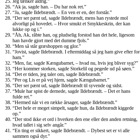
Jeg tænker aldrig.”
“Ak ja, sagde han. – Du har nok ret.”
“Ja, sagde Ildebrændt. – En ven er en, der forstår.”
“Der ser pænt ud, sagde Ildebrændt, mens han rystede mol
alvorligt på hovedet. – Hvor smukt et Smykkeskrin, der kan
lukke op og i.”
“Åh, Ak, råbte han, og pludselig forstod han det hele, ligesom
han havde gjort med det dumme fjols.”
“Men så står græshoppen og glor.”
“Jovist, sagde Ildebrændt. I eftermiddag så jeg ham give efter for
ham.”
“Men, far, sagde Kængubarnet, – hvad nu, hvis jeg bliver syg?”
“Her kommer storken, sagde Storkelil og pegede ud på søen.”
“Det er tiden, jeg taler om, sagde Ildebrændt.”
“Per og Lis er på vej hjem, sagde Kængubarnet.”
“Der ser pænt ud, sagde Ildebrændt til syvende og sidst.
“Mule har spist de dernede, sagde Ildebrændt. – Det er hans
fulde ret.”
“Hermed når vi en række årsager, sagde Ildebrændt.”
“Det hele er meget simpelt, sagde hun, da Ildebrændt kiggede
op.”
“Der stod ikke et ord i hverken den ene eller den anden retning,
hvad tallet i sig selv angår.”
“En ting er sikkert, sagde Ildebrændt. – Dybest set er vi alle
sammen også dyr.”