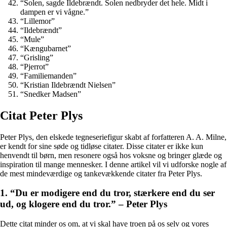
“Solen, sagde Ildebrændt. Solen nedbryder det hele. Midt i
dampen er vi vågne.”
“Lillemor”
“Ildebrændt”
“Mule”
“Kængubarnet”
“Grisling”
“Pjerrot”
“Familiemanden”
“Kristian Ildebrændt Nielsen”
“Snedker Madsen”
Citat Peter Plys
Peter Plys, den elskede tegneseriefigur skabt af forfatteren A. A. Milne,
er kendt for sine søde og tidløse citater. Disse citater er ikke kun
henvendt til børn, men resonere også hos voksne og bringer glæde og
inspiration til mange mennesker. I denne artikel vil vi udforske nogle af
de mest mindeværdige og tankevækkende citater fra Peter Plys.
1. “Du er modigere end du tror, stærkere end du ser
ud, og klogere end du tror.” – Peter Plys
Dette citat minder os om, at vi skal have troen på os selv og vores