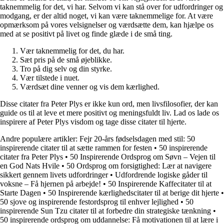
taknemmelig for det, vi har. Selvom vi kan stå over for udfordringer og
modgang, er der altid noget, vi kan være taknemmelige for. At være
opmærksom på vores velsignelser og værdsætte dem, kan hjælpe os
med at se positivt på livet og finde glæde i de små ting.
Vær taknemmelig for det, du har.
Sæt pris på de små øjeblikke.
Tro på dig selv og din styrke.
Vær tilstede i nuet.
Værdsæt dine venner og vis dem kærlighed.
Disse citater fra Peter Plys er ikke kun ord, men livsfilosofier, der kan
guide os til at leve et mere positivt og meningsfuldt liv. Lad os lade os
inspirere af Peter Plys visdom og tage disse citater til hjerte.
Andre populære artikler:
Fejr 20-års fødselsdagen med stil: 50
inspirerende citater til at sætte rammen for festen
•
50 inspirerende
citater fra Peter Plys
•
50 Inspirerende Ordsprog om Søvn – Vejen til
en God Nats Hvile
•
50 Ordsprog om forsigtighed: Lær at navigere
sikkert gennem livets udfordringer
•
Udfordrende logiske gåder til
voksne – Få hjernen på arbejde!
•
50 Inspirerende Kaffecitater til at
Starte Dagen
•
50 Inspirerende kærlighedscitater til at berige dit hjerte
•
50 sjove og inspirerende festordsprog til enhver lejlighed
•
50
inspirerende Sun Tzu citater til at forbedre din strategiske tænkning
•
50 inspirerende ordsprog om uddannelse: Få motivationen til at lære i