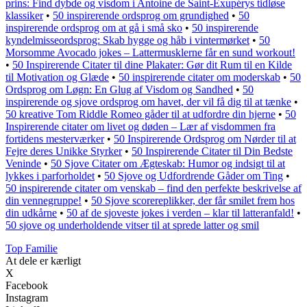
prins: Find dybde og visdom i Antoine de Saint-Exupérys tidløse
klassiker
•
50 inspirerende ordsprog om grundighed
•
50
inspirerende ordsprog om at gå i små sko
•
50 inspirerende
kyndelmisseordsprog: Skab hygge og håb i vintermørket
•
50
Morsomme Avocado jokes – Lattermusklerne får en sund workout!
•
50 Inspirerende Citater til dine Plakater: Gør dit Rum til en Kilde
til Motivation og Glæde
•
50 inspirerende citater om moderskab
•
50
Ordsprog om Løgn: En Glug af Visdom og Sandhed
•
50
inspirerende og sjove ordsprog om havet, der vil få dig til at tænke
•
50 kreative Tom Riddle Romeo gåder til at udfordre din hjerne
•
50
Inspirerende citater om livet og døden – Lær af visdommen fra
fortidens mesterværker
•
50 Inspirerende Ordsprog om Nørder til at
Fejre deres Unikke Styrker
•
50 Inspirerende Citater til Din Bedste
Veninde
•
50 Sjove Citater om Ægteskab: Humor og indsigt til at
lykkes i parforholdet
•
50 Sjove og Udfordrende Gåder om Ting
•
50 inspirerende citater om venskab – find den perfekte beskrivelse af
din vennegruppe!
•
50 Sjove scorereplikker, der får smilet frem hos
din udkårne
•
50 af de sjoveste jokes i verden – klar til latteranfald!
•
50 sjove og underholdende vitser til at sprede latter og smil
Top Familie
At dele er kærligt
X
Facebook
Instagram