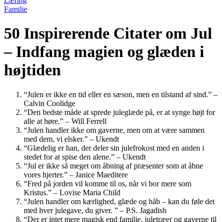
Læring
Familie
50 Inspirerende Citater om Jul
– Indfang magien og glæden i
højtiden
“Julen er ikke en tid eller en sæson, men en tilstand af sind.” –
Calvin Coolidge
“Den bedste måde at sprede juleglæde på, er at synge højt for
alle at høre.” – Will Ferrell
“Julen handler ikke om gaverne, men om at være sammen
med dem, vi elsker.” – Ukendt
“Glædelig er han, der deler sin julefrokost med en anden i
stedet for at spise den alene.” – Ukendt
“Jul er ikke så meget om åbning af præsenter som at åbne
vores hjerter.” – Janice Maeditere
“Fred på jorden vil komme til os, når vi bor mere som
Kristus.” – Lovise Maria Child
“Julen handler om kærlighed, glæde og håb – kan du føle det
med hver julegave, du giver. ” – P.S. Jagadish
“Der er intet mere magisk end familie, juletræer og gaverne til