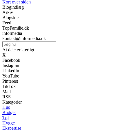
Kort over siden
Blogindlæg
Arkiv
Blogside
Feed
TopFamilie.dk
informedia
kontakt@informedia.dk
At dele er kærligt
X
Facebook
Instagram
LinkedIn
YouTube
Pinterest
TikTok
Mail
RSS
Kategorier
Hus
Budget
Tøj
Hygge
Ekspertise