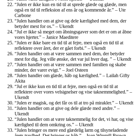
“Julen er ikke kun en tid til at sprede glæde og glæde, men
også en tid til refleksion af ens år og kommende år.” – Ute
Carbone
“Julen handler om at give og dele kærlighed med dem, der
betyder mest for os.” – Ukendt
“Jul er ikke så meget om åbningsgaver som det er om at åbne
vores hjerter.” – Janice Maeditere
“Julen er ikke bare en tid til at fejre, men også en tid til at
reflektere over året, der er gået forbi.” – Ukendt
“Julen handler om at være sammen med dem, der betyder
mest for dig. Jeg ville ønske, det var jul hver dag. ” – Ukendt
“Julen handler om at være sammen med familien og skabe
minder, der varer evigt.” – Joel Osteen
“Julen handler om glæde, håb og kærlighed.” – Lailah Gifty
Akita
“Jul er ikke kun en tid til at fejre, men også en tid til at
reflektere over vores velsignelser og vise taknemmelighed.” –
Ukendt
“Julen er magisk, og det får os til at tro på mirakler.” – Ukendt
“Julen handler om at give og dele glæde med andre.” –
Ukendt
“Julen handler om at være taknemmelig for det, vi har, og vise
kærlighed til dem omkring os.” – Ukendt
“Julen bringer os mere end glædelig larm og tilsyneladende
årets travlhed. Det bringer os håb.” – Joan Winmill Brown