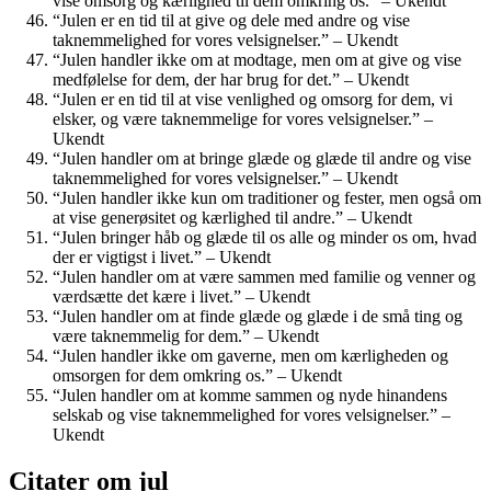
vise omsorg og kærlighed til dem omkring os.” – Ukendt
“Julen er en tid til at give og dele med andre og vise
taknemmelighed for vores velsignelser.” – Ukendt
“Julen handler ikke om at modtage, men om at give og vise
medfølelse for dem, der har brug for det.” – Ukendt
“Julen er en tid til at vise venlighed og omsorg for dem, vi
elsker, og være taknemmelige for vores velsignelser.” –
Ukendt
“Julen handler om at bringe glæde og glæde til andre og vise
taknemmelighed for vores velsignelser.” – Ukendt
“Julen handler ikke kun om traditioner og fester, men også om
at vise generøsitet og kærlighed til andre.” – Ukendt
“Julen bringer håb og glæde til os alle og minder os om, hvad
der er vigtigst i livet.” – Ukendt
“Julen handler om at være sammen med familie og venner og
værdsætte det kære i livet.” – Ukendt
“Julen handler om at finde glæde og glæde i de små ting og
være taknemmelig for dem.” – Ukendt
“Julen handler ikke om gaverne, men om kærligheden og
omsorgen for dem omkring os.” – Ukendt
“Julen handler om at komme sammen og nyde hinandens
selskab og vise taknemmelighed for vores velsignelser.” –
Ukendt
Citater om jul