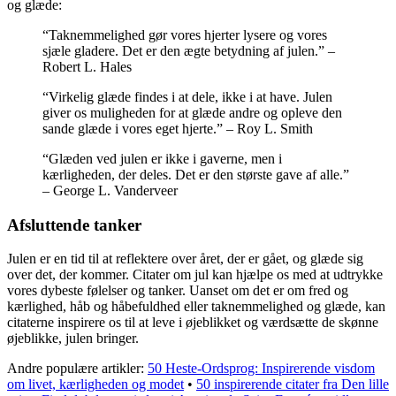
og glæde:
“Taknemmelighed gør vores hjerter lysere og vores
sjæle gladere. Det er den ægte betydning af julen.” –
Robert L. Hales
“Virkelig glæde findes i at dele, ikke i at have. Julen
giver os muligheden for at glæde andre og opleve den
sande glæde i vores eget hjerte.” – Roy L. Smith
“Glæden ved julen er ikke i gaverne, men i
kærligheden, der deles. Det er den største gave af alle.”
– George L. Vanderveer
Afsluttende tanker
Julen er en tid til at reflektere over året, der er gået, og glæde sig
over det, der kommer. Citater om jul kan hjælpe os med at udtrykke
vores dybeste følelser og tanker. Uanset om det er om fred og
kærlighed, håb og håbefuldhed eller taknemmelighed og glæde, kan
citaterne inspirere os til at leve i øjeblikket og værdsætte de skønne
øjeblikke, julen bringer.
Andre populære artikler:
50 Heste-Ordsprog: Inspirerende visdom
om livet, kærligheden og modet
•
50 inspirerende citater fra Den lille