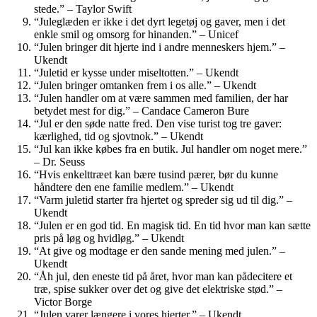
stede.” – Taylor Swift
“Juleglæden er ikke i det dyrt legetøj og gaver, men i det
enkle smil og omsorg for hinanden.” – Unicef
“Julen bringer dit hjerte ind i andre menneskers hjem.” –
Ukendt
“Juletid er kysse under miseltotten.” – Ukendt
“Julen bringer omtanken frem i os alle.” – Ukendt
“Julen handler om at være sammen med familien, der har
betydet mest for dig.” – Candace Cameron Bure
“Jul er den søde natte fred. Den vise turist tog tre gaver:
kærlighed, tid og sjovtnok.” – Ukendt
“Jul kan ikke købes fra en butik. Jul handler om noget mere.”
– Dr. Seuss
“Hvis enkelttræet kan bære tusind pærer, bør du kunne
håndtere den ene familie medlem.” – Ukendt
“Varm juletid starter fra hjertet og spreder sig ud til dig.” –
Ukendt
“Julen er en god tid. En magisk tid. En tid hvor man kan sætte
pris på løg og hvidløg.” – Ukendt
“At give og modtage er den sande mening med julen.” –
Ukendt
“Åh jul, den eneste tid på året, hvor man kan pådecitere et
træ, spise sukker over det og give det elektriske stød.” –
Victor Borge
“Julen varer længere i vores hjerter.” – Ukendt