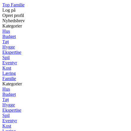
Top Familie
Log på
Opret profil
Nyhedsbrev
Kategorier
Hus
Budget
Tøj
Hygge
Ekspertise
Spil
Eventyr
Kost
Læring
Familie
Kategorier
Hus
Budget
Tøj
Hygge
Ekspertise
Spil
Eventyr
Kost