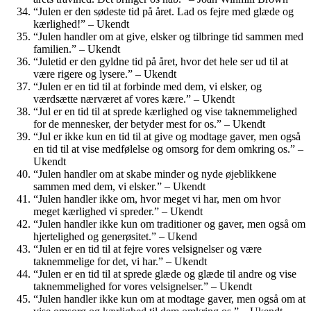
“Julen er den sødeste tid på året. Lad os fejre med glæde og
kærlighed!” – Ukendt
“Julen handler om at give, elsker og tilbringe tid sammen med
familien.” – Ukendt
“Juletid er den gyldne tid på året, hvor det hele ser ud til at
være rigere og lysere.” – Ukendt
“Julen er en tid til at forbinde med dem, vi elsker, og
værdsætte nærværet af vores kære.” – Ukendt
“Jul er en tid til at sprede kærlighed og vise taknemmelighed
for de mennesker, der betyder mest for os.” – Ukendt
“Jul er ikke kun en tid til at give og modtage gaver, men også
en tid til at vise medfølelse og omsorg for dem omkring os.” –
Ukendt
“Julen handler om at skabe minder og nyde øjeblikkene
sammen med dem, vi elsker.” – Ukendt
“Julen handler ikke om, hvor meget vi har, men om hvor
meget kærlighed vi spreder.” – Ukendt
“Julen handler ikke kun om traditioner og gaver, men også om
hjertelighed og generøsitet.” – Ukend
“Julen er en tid til at fejre vores velsignelser og være
taknemmelige for det, vi har.” – Ukendt
“Julen er en tid til at sprede glæde og glæde til andre og vise
taknemmelighed for vores velsignelser.” – Ukendt
“Julen handler ikke kun om at modtage gaver, men også om at