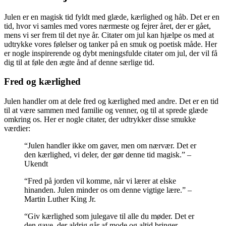
Julen er en magisk tid fyldt med glæde, kærlighed og håb. Det er en
tid, hvor vi samles med vores nærmeste og fejrer året, der er gået,
mens vi ser frem til det nye år. Citater om jul kan hjælpe os med at
udtrykke vores følelser og tanker på en smuk og poetisk måde. Her
er nogle inspirerende og dybt meningsfulde citater om jul, der vil få
dig til at føle den ægte ånd af denne særlige tid.
Fred og kærlighed
Julen handler om at dele fred og kærlighed med andre. Det er en tid
til at være sammen med familie og venner, og til at sprede glæde
omkring os. Her er nogle citater, der udtrykker disse smukke
værdier:
“Julen handler ikke om gaver, men om nærvær. Det er
den kærlighed, vi deler, der gør denne tid magisk.” –
Ukendt
“Fred på jorden vil komme, når vi lærer at elske
hinanden. Julen minder os om denne vigtige lære.” –
Martin Luther King Jr.
“Giv kærlighed som julegave til alle du møder. Det er
den gave, der aldrig går af mode og altid bringer