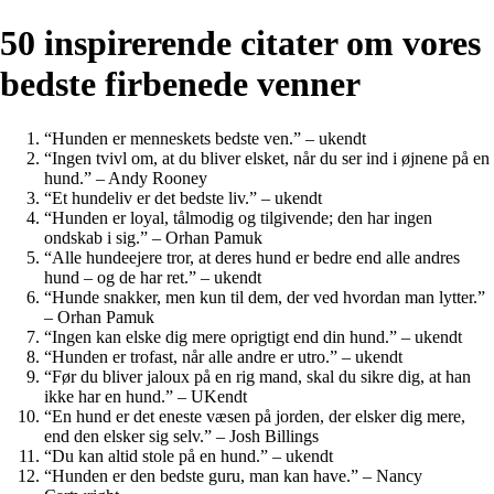
50 inspirerende citater om vores
bedste firbenede venner
“Hunden er menneskets bedste ven.” – ukendt
“Ingen tvivl om, at du bliver elsket, når du ser ind i øjnene på en
hund.” – Andy Rooney
“Et hundeliv er det bedste liv.” – ukendt
“Hunden er loyal, tålmodig og tilgivende; den har ingen
ondskab i sig.” – Orhan Pamuk
“Alle hundeejere tror, ​​at deres hund er bedre end alle andres
hund – og de har ret.” – ukendt
“Hunde snakker, men kun til dem, der ved hvordan man lytter.”
– Orhan Pamuk
“Ingen kan elske dig mere oprigtigt end din hund.” – ukendt
“Hunden er trofast, når alle andre er utro.” – ukendt
“Før du bliver jaloux på en rig mand, skal du sikre dig, at han
ikke har en hund.” – UKendt
“En hund er det eneste væsen på jorden, der elsker dig mere,
end den elsker sig selv.” – Josh Billings
“Du kan altid stole på en hund.” – ukendt
“Hunden er den bedste guru, man kan have.” – Nancy