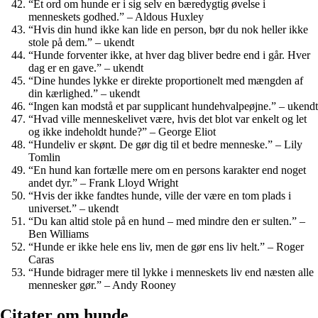
“Et ord om hunde er i sig selv en bæredygtig øvelse i
menneskets godhed.” – Aldous Huxley
“Hvis din hund ikke kan lide en person, bør du nok heller ikke
stole på dem.” – ukendt
“Hunde forventer ikke, at hver dag bliver bedre end i går. Hver
dag er en gave.” – ukendt
“Dine hundes lykke er direkte proportionelt med mængden af
din kærlighed.” – ukendt
“Ingen kan modstå et par supplicant hundehvalpeøjne.” – ukendt
“Hvad ville menneskelivet være, hvis det blot var enkelt og let
og ikke indeholdt hunde?” – George Eliot
“Hundeliv er skønt. De gør dig til et bedre menneske.” – Lily
Tomlin
“En hund kan fortælle mere om en persons karakter end noget
andet dyr.” – Frank Lloyd Wright
“Hvis der ikke fandtes hunde, ville der være en tom plads i
universet.” – ukendt
“Du kan altid stole på en hund – med mindre den er sulten.” –
Ben Williams
“Hunde er ikke hele ens liv, men de gør ens liv helt.” – Roger
Caras
“Hunde bidrager mere til lykke i menneskets liv end næsten alle
mennesker gør.” – Andy Rooney
Citater om hunde