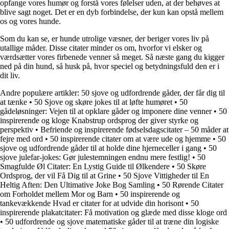
opfange vores humør og forstå vores følelser uden, at der behøves at
blive sagt noget. Det er en dyb forbindelse, der kun kan opstå mellem
os og vores hunde.
Som du kan se, er hunde utrolige væsner, der beriger vores liv på
utallige måder. Disse citater minder os om, hvorfor vi elsker og
værdsætter vores firbenede venner så meget. Så næste gang du kigger
ned på din hund, så husk på, hvor speciel og betydningsfuld den er i
dit liv.
Andre populære artikler:
50 sjove og udfordrende gåder, der får dig til
at tænke
•
50 Sjove og skøre jokes til at løfte humøret
•
50
gådeløsninger: Vejen til at opklare gåder og imponere dine venner
•
50
inspirerende og kloge Knabstrup ordsprog der giver styrke og
perspektiv
•
Befriende og inspirerende fødselsdagscitater – 50 måder at
fejre med ord
•
50 inspirerende citater om at være ude og hjemme
•
50
sjove og udfordrende gåder til at holde dine hjerneceller i gang
•
50
sjove julefar-jokes: Gør julestemningen endnu mere festlig!
•
50
Smagfulde Øl Citater: En Lystig Guide til Ølkendere
•
50 Skøre
Ordsprog, der vil Få Dig til at Grine
•
50 Sjove Vittigheder til En
Heltig Aften: Den Ultimative Joke Bog Samling
•
50 Rørende Citater
om Forholdet mellem Mor og Barn
•
50 inspirerende og
tankevækkende Hvad er citater for at udvide din horisont
•
50
inspirerende plakatcitater: Få motivation og glæde med disse kloge ord
•
50 udfordrende og sjove matematiske gåder til at træne din logiske