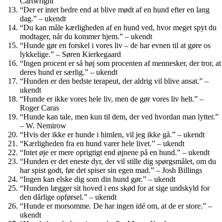
Cartwright
“Der er intet bedre end at blive mødt af en hund efter en lang
dag.” – ukendt
“Du kan måle kærligheden af en hund ved, hvor meget spyt du
modtager, når du kommer hjem.” – ukendt
“Hunde gør en forskel i vores liv – de har evnen til at gøre os
lykkelige.” – Søren Kierkegaard
“Ingen procent er så høj som procenten af mennesker, der tror, at
deres hund er særlig.” – ukendt
“Hunden er den bedste terapeut, der aldrig vil blive ansat.” –
ukendt
“Hunde er ikke vores hele liv, men de gør vores liv helt.” –
Roger Caras
“Hunde kan tale, men kun til dem, der ved hvordan man lytter.”
– W. Nemirow
“Hvis der ikke er hunde i himlen, vil jeg ikke gå.” – ukendt
“Kærligheden fra en hund varer hele livet.” – ukendt
“Intet øje er mere oprigtigt end øjnene på en hund.” – ukendt
“Hunden er det eneste dyr, der vil stille dig spørgsmålet, om du
har spist godt, før det spiser sin egen mad.” – Josh Billings
“Ingen kan elske dig som din hund gør.” – ukendt
“Hunden lægger sit hoved i ens skød for at sige undskyld for
den dårlige opførsel.” – ukendt
“Hunde er morsomme. De har ingen idé om, at de er store.” –
ukendt