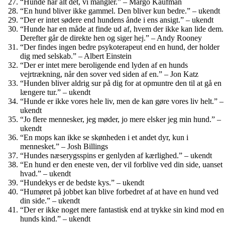
“Hunde har alt det, vi mangler.” – Margo Kaufman
“En hund bliver ikke gammel. Den bliver kun bedre.” – ukendt
“Der er intet sødere end hundens ånde i ens ansigt.” – ukendt
“Hunde har en måde at finde ud af, hvem der ikke kan lide dem.
Derefter går de direkte hen og siger hej.” – Andy Rooney
“Der findes ingen bedre psykoterapeut end en hund, der holder
dig med selskab.” – Albert Einstein
“Der er intet mere beroligende end lyden af en hunds
vejrtrækning, når den sover ved siden af en.” – Jon Katz
“Hunden bliver aldrig sur på dig for at opmuntre den til at gå en
længere tur.” – ukendt
“Hunde er ikke vores hele liv, men de kan gøre vores liv helt.” –
ukendt
“Jo flere mennesker, jeg møder, jo mere elsker jeg min hund.” –
ukendt
“En mops kan ikke se skønheden i et andet dyr, kun i
mennesket.” – Josh Billings
“Hundes næserygsspins er genlyden af kærlighed.” – ukendt
“En hund er den eneste ven, der vil forblive ved din side, uanset
hvad.” – ukendt
“Hundekys er de bedste kys.” – ukendt
“Humøret på jobbet kan blive forbedret af at have en hund ved
din side.” – ukendt
“Der er ikke noget mere fantastisk end at trykke sin kind mod en
hunds kind.” – ukendt