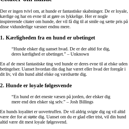
Der er ingen tvivl om, at hunde er fantastiske skabninger. De er loyale,
kærlige og har en evne til at gøre os lykkelige. Her er nogle
inspirerende citater om hunde, der vil få dig til at smile og sætte pris på
disse vidunderlige væsner endnu mere.
1. Kærligheden fra en hund er ubetinget
“Hunde elsker dig uanset hvad. De er der altid for dig,
deres kærlighed er ubetinget.” – Unknown
En af de mest fantastiske ting ved hunde er deres evne til at elske uden
betingelser. Uanset hvordan din dag har været eller hvad der foregår i
dit liv, vil din hund altid elske og værdsætte dig.
2. Hunde er loyale følgesvende
“En hund er det eneste væsen på jorden, der elsker dig
mere end den elsker sig selv.” – Josh Billings
En hunds loyalitet er uovertruffen. De vil aldrig svigte dig og vil altid
være der for at støtte dig. Uanset om du er glad eller trist, vil din hund
altid være dit mest loyale følgesvend.