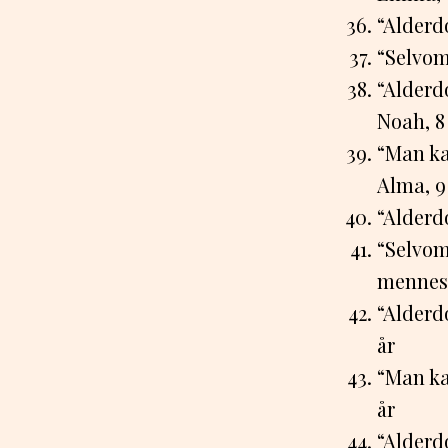
“Alderdo
“Selvom 
“Alderd
Noah, 8
“Man ka
Alma, 9
“Alderd
“Selvom
mennesk
“Alderd
år
“Man ka
år
“Alderd