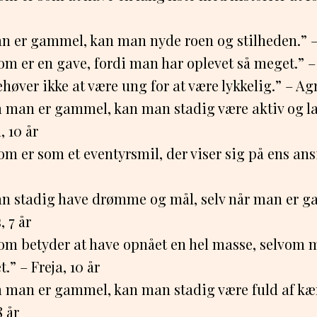
n er gammel, kan man nyde roen og stilheden.” – 
om er en gave, fordi man har oplevet så meget.” – 
høver ikke at være ung for at være lykkelig.” – Agn
 man er gammel, kan man stadig være aktiv og la
, 10 år
om er som et eventyrsmil, der viser sig på ens ansi
n stadig have drømme og mål, selv når man er g
 7 år
om betyder at have opnået en hel masse, selvom m
.” – Freja, 10 år
 man er gammel, kan man stadig være fuld af kær
8 år