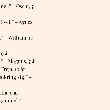
el.” – Oscar, 7
livet.” – Agnes,
” – William, 10
 9 år
” – Magnus, 7 år
Freja, 10 år
mkring sig.” –
fia, 9 år
 gammel.” –