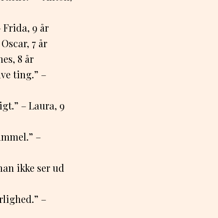
Frida, 9 år
Oscar, 7 år
es, 8 år
ve ting.” –
gt.” – Laura, 9
ammel.” –
an ikke ser ud
lighed.” –