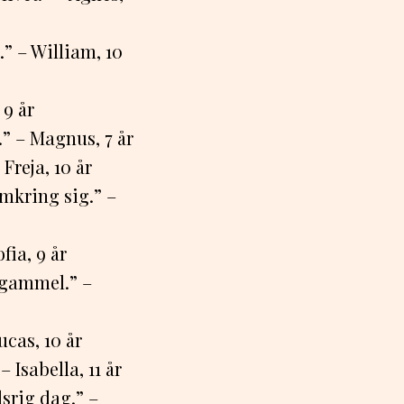
” – William, 10
 9 år
” – Magnus, 7 år
Freja, 10 år
mkring sig.” –
fia, 9 år
 gammel.” –
ucas, 10 år
 Isabella, 11 år
srig dag.” –