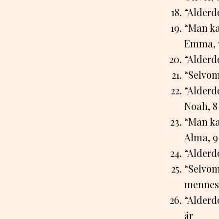
“Alderd
“Man ka
Emma, 7
“Alderdo
“Selvom 
“Alderd
Noah, 8
“Man ka
Alma, 9
“Alderd
“Selvom
mennesk
“Alderd
år