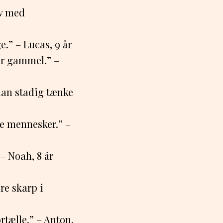
ov med
e.” – Lucas, 9 år
er gammel.” –
man stadig tænke
e mennesker.” –
– Noah, 8 år
re skarp i
rtælle.” – Anton,