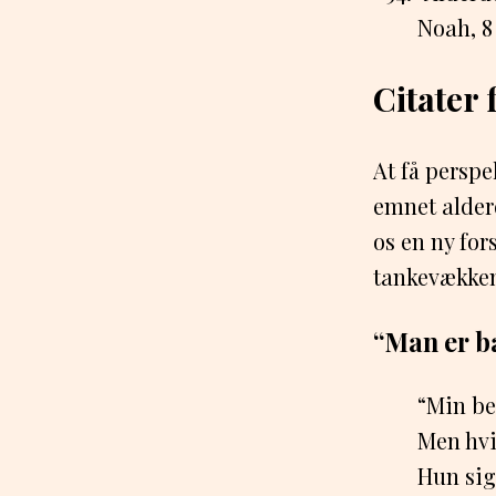
Noah, 8
Citater
At få perspe
emnet alder
os en ny for
tankevækken
“Man er b
“Min be
Men hvi
Hun sig