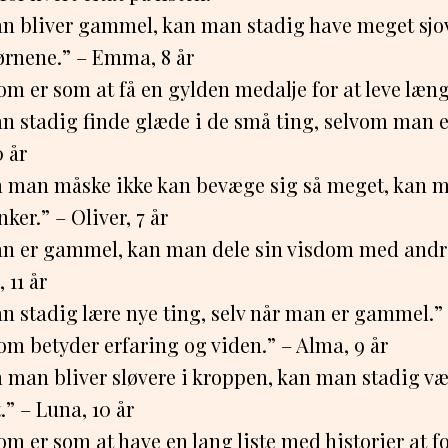
n bliver gammel, kan man stadig have meget sj
rnene.” – Emma, 8 år
om er som at få en gylden medalje for at leve læng
n stadig finde glæde i de små ting, selvom man 
0 år
 man måske ikke kan bevæge sig så meget, kan 
nker.” – Oliver, 7 år
n er gammel, kan man dele sin visdom med andr
 11 år
n stadig lære nye ting, selv når man er gammel.” 
om betyder erfaring og viden.” – Alma, 9 år
 man bliver sløvere i kroppen, kan man stadig væ
.” – Luna, 10 år
om er som at have en lang liste med historier at fo