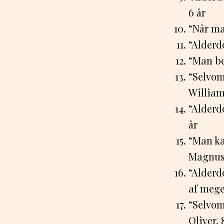
6 år
“Når ma
“Alderd
“Man be
“Selvom
William
“Alderd
år
“Man ka
Magnus,
“Alderd
af meget
“Selvom
Oliver, 