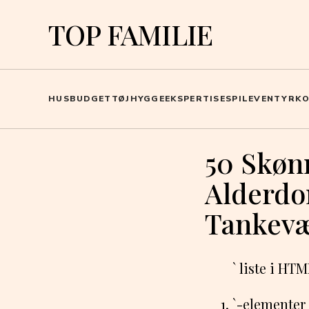
TOP FAMILIE
HUS
BUDGET
TØJ
HYGGE
EKSPERTISE
SPIL
EVENTYR
K
50 Skøn
Alderdo
Tankevæ
` liste i HT
`-elementer f