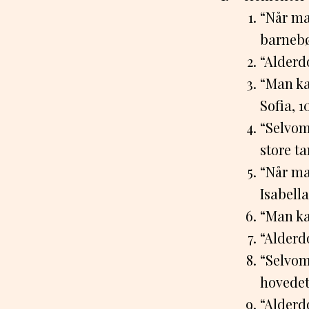
“Når ma
barnebø
“Alderd
“Man ka
Sofia, 1
“Selvom
store ta
“Når ma
Isabella,
“Man ka
“Alderd
“Selvom
hovedet
“Alderd