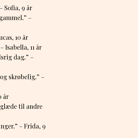
 Sofia, 9 år
 gammel.” –
ucas, 10 år
 Isabella, 11 år
srig dag.” –
g skrøbelig.” –
0 år
glæde til andre
nger.” – Frida, 9