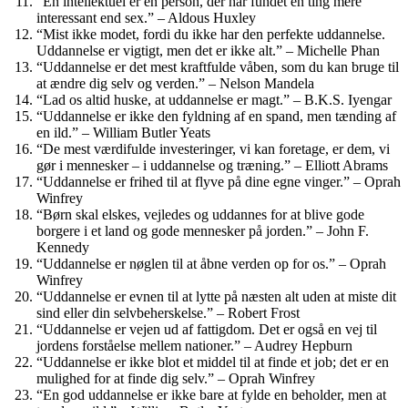
“En intellektuel er en person, der har fundet en ting mere
interessant end sex.” – Aldous Huxley
“Mist ikke modet, fordi du ikke har den perfekte uddannelse.
Uddannelse er vigtigt, men det er ikke alt.” – Michelle Phan
“Uddannelse er det mest kraftfulde våben, som du kan bruge til
at ændre dig selv og verden.” – Nelson Mandela
“Lad os altid huske, at uddannelse er magt.” – B.K.S. Iyengar
“Uddannelse er ikke den fyldning af en spand, men tænding af
en ild.” – William Butler Yeats
“De mest værdifulde investeringer, vi kan foretage, er dem, vi
gør i mennesker – i uddannelse og træning.” – Elliott Abrams
“Uddannelse er frihed til at flyve på dine egne vinger.” – Oprah
Winfrey
“Børn skal elskes, vejledes og uddannes for at blive gode
borgere i et land og gode mennesker på jorden.” – John F.
Kennedy
“Uddannelse er nøglen til at åbne verden op for os.” – Oprah
Winfrey
“Uddannelse er evnen til at lytte på næsten alt uden at miste dit
sind eller din selvbeherskelse.” – Robert Frost
“Uddannelse er vejen ud af fattigdom. Det er også en vej til
jordens forståelse mellem nationer.” – Audrey Hepburn
“Uddannelse er ikke blot et middel til at finde et job; det er en
mulighed for at finde dig selv.” – Oprah Winfrey
“En god uddannelse er ikke bare at fylde en beholder, men at