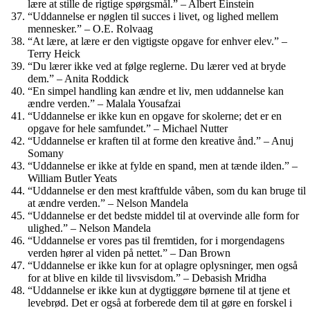
lære at stille de rigtige spørgsmål.” – Albert Einstein
“Uddannelse er nøglen til succes i livet, og lighed mellem
mennesker.” – O.E. Rolvaag
“At lære, at lære er den vigtigste opgave for enhver elev.” –
Terry Heick
“Du lærer ikke ved at følge reglerne. Du lærer ved at bryde
dem.” – Anita Roddick
“En simpel handling kan ændre et liv, men uddannelse kan
ændre verden.” – Malala Yousafzai
“Uddannelse er ikke kun en opgave for skolerne; det er en
opgave for hele samfundet.” – Michael Nutter
“Uddannelse er kraften til at forme den kreative ånd.” – Anuj
Somany
“Uddannelse er ikke at fylde en spand, men at tænde ilden.” –
William Butler Yeats
“Uddannelse er den mest kraftfulde våben, som du kan bruge til
at ændre verden.” – Nelson Mandela
“Uddannelse er det bedste middel til at overvinde alle form for
ulighed.” – Nelson Mandela
“Uddannelse er vores pas til fremtiden, for i morgendagens
verden hører al viden på nettet.” – Dan Brown
“Uddannelse er ikke kun for at oplagre oplysninger, men også
for at blive en kilde til livsvisdom.” – Debasish Mridha
“Uddannelse er ikke kun at dygtiggøre børnene til at tjene et
levebrød. Det er også at forberede dem til at gøre en forskel i