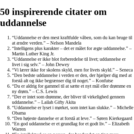
50 inspirerende citater om
uddannelse
“Uddannelse er den mest kraftfulde våben, som du kan bruge til
at ændre verden.” – Nelson Mandela
“Intelligens plus karakter – det er målet for ægte uddannelse.” –
Martin Luther King Jr.
“Uddannelse er ikke blot forberedelse til livet; uddannelse er
livet i sig selv.” – John Dewey
“Vi lærer ikke for skolens skyld, men for livets skyld.” – Seneca
“Den bedste uddannelse i verden er den, der hjælper dig med at
forstå alt og ikke begrænser dig til noget.” – Konfutse
“Du er aldrig for gammel til at sætte et nyt mål eller drømme en
ny drøm.” – C.S. Lewis
“Der er intet som drømme, der bliver til virkelighed gennem
uddannelse.” – Lailah Gifty Akita
“Uddannelse er lyset i mørket, som intet kan slukke.” – Michelle
Obama
“Den højeste dannelse er at forstå at leve.” – Søren Kierkegaard
“En god uddannelse er et grundlag for et godt liv.” – Elizabeth
Warren