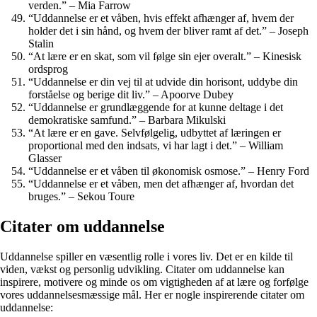
verden.” – Mia Farrow
“Uddannelse er et våben, hvis effekt afhænger af, hvem der
holder det i sin hånd, og hvem der bliver ramt af det.” – Joseph
Stalin
“At lære er en skat, som vil følge sin ejer overalt.” – Kinesisk
ordsprog
“Uddannelse er din vej til at udvide din horisont, uddybe din
forståelse og berige dit liv.” – Apoorve Dubey
“Uddannelse er grundlæggende for at kunne deltage i det
demokratiske samfund.” – Barbara Mikulski
“At lære er en gave. Selvfølgelig, udbyttet af læringen er
proportional med den indsats, vi har lagt i det.” – William
Glasser
“Uddannelse er et våben til økonomisk osmose.” – Henry Ford
“Uddannelse er et våben, men det afhænger af, hvordan det
bruges.” – Sekou Toure
Citater om uddannelse
Uddannelse spiller en væsentlig rolle i vores liv. Det er en kilde til
viden, vækst og personlig udvikling. Citater om uddannelse kan
inspirere, motivere og minde os om vigtigheden af at lære og forfølge
vores uddannelsesmæssige mål. Her er nogle inspirerende citater om
uddannelse: