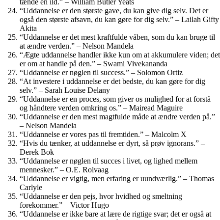
tænde en ild.” – William Butler Yeats
“Uddannelse er den største gave, du kan give dig selv. Det er
også den største afsavn, du kan gøre for dig selv.” – Lailah Gifty
Akita
“Uddannelse er det mest kraftfulde våben, som du kan bruge til
at ændre verden.” – Nelson Mandela
“Ægte uddannelse handler ikke kun om at akkumulere viden; det
er om at handle på den.” – Swami Vivekananda
“Uddannelse er nøglen til success.” – Solomon Ortiz
“At investere i uddannelse er det bedste, du kan gøre for dig
selv.” – Sarah Louise Delany
“Uddannelse er en proces, som giver os mulighed for at forstå
og håndtere verden omkring os.” – Mairead Maguire
“Uddannelse er den mest magtfulde måde at ændre verden på.”
– Nelson Mandela
“Uddannelse er vores pas til fremtiden.” – Malcolm X
“Hvis du tænker, at uddannelse er dyrt, så prøv ignorans.” –
Derek Bok
“Uddannelse er nøglen til succes i livet, og lighed mellem
mennesker.” – O.E. Rolvaag
“Uddannelse er vigtig, men erfaring er uundværlig.” – Thomas
Carlyle
“Uddannelse er den pejs, hvor hvidhed og smeltning
forekommer.” – Victor Hugo
“Uddannelse er ikke bare at lære de rigtige svar; det er også at