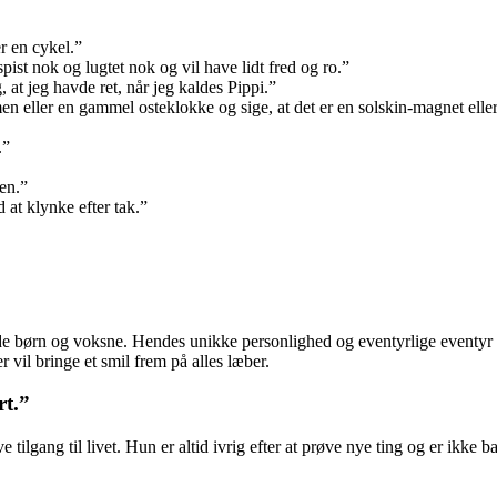
 en cykel.”
ist nok og lugtet nok og vil have lidt fred og ro.”
 at jeg havde ret, når jeg kaldes Pippi.”
eller en gammel osteklokke og sige, at det er en solskin-magnet eller e
.”
len.”
at klynke efter tak.”
de børn og voksne. Hendes unikke personlighed og eventyrlige eventyr ha
 vil bringe et smil frem på alles læber.
rt.”
e tilgang til livet. Hun er altid ivrig efter at prøve nye ting og er ikke