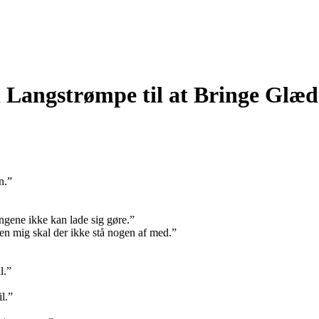
pi Langstrømpe til at Bringe Glæ
n.”
ingene ikke kan lade sig gøre.”
en mig skal der ikke stå nogen af med.”
l.”
l.”