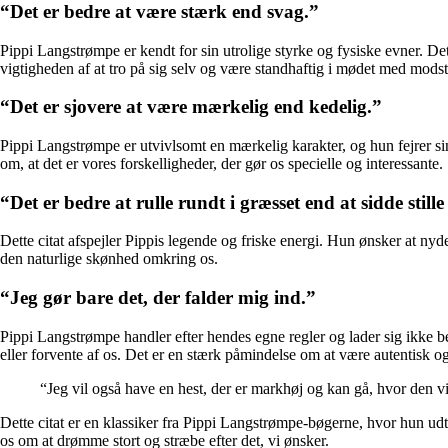
“Det er bedre at være stærk end svag.”
Pippi Langstrømpe er kendt for sin utrolige styrke og fysiske evner. Det
vigtigheden af at tro på sig selv og være standhaftig i mødet med mods
“Det er sjovere at være mærkelig end kedelig.”
Pippi Langstrømpe er utvivlsomt en mærkelig karakter, og hun fejrer si
om, at det er vores forskelligheder, der gør os specielle og interessante.
“Det er bedre at rulle rundt i græsset end at sidde stille 
Dette citat afspejler Pippis legende og friske energi. Hun ønsker at nyd
den naturlige skønhed omkring os.
“Jeg gør bare det, der falder mig ind.”
Pippi Langstrømpe handler efter hendes egne regler og lader sig ikke be
eller forvente af os. Det er en stærk påmindelse om at være autentisk og 
“Jeg vil også have en hest, der er markhøj og kan gå, hvor den vi
Dette citat er en klassiker fra Pippi Langstrømpe-bøgerne, hvor hun u
os om at drømme stort og stræbe efter det, vi ønsker.