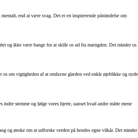
 og mentalt, end at være svag. Det er en inspirerende påmindelse om
litet og ikke være bange for at skille os ud fra mængden. Det minder os
inder os om vigtigheden af at omfavne glæden ved enkle øjeblikke og nyde
ores indre stemme og følge vores hjerte, uanset hvad andre måtte mene
trang og ønske om at udforske verden på hendes egne vilkår. Det minder