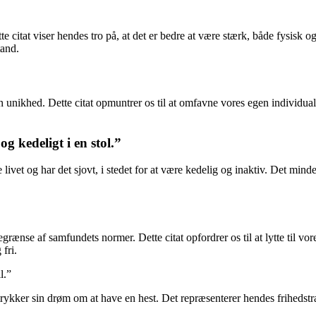
te citat viser hendes tro på, at det er bedre at være stærk, både fysisk
tand.
n unikhed. Dette citat opmuntrer os til at omfavne vores egen individua
og kedeligt i en stol.”
e livet og har det sjovt, i stedet for at være kedelig og inaktiv. Det m
grænse af samfundets normer. Dette citat opfordrer os til at lytte til v
fri.
l.”
dtrykker sin drøm om at have en hest. Det repræsenterer hendes friheds