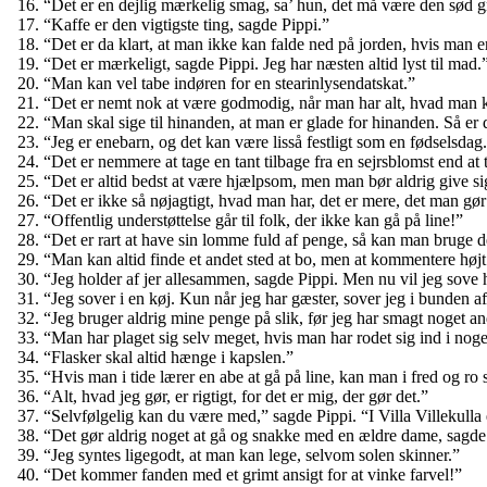
“Det er en dejlig mærkelig smag, sa’ hun, det må være den sød g
“Kaffe er den vigtigste ting, sagde Pippi.”
“Det er da klart, at man ikke kan falde ned på jorden, hvis man e
“Det er mærkeligt, sagde Pippi. Jeg har næsten altid lyst til mad.
“Man kan vel tabe indøren for en stearinlysendatskat.”
“Det er nemt nok at være godmodig, når man har alt, hvad man 
“Man skal sige til hinanden, at man er glade for hinanden. Så er 
“Jeg er enebarn, og det kan være lisså festligt som en fødselsdag
“Det er nemmere at tage en tant tilbage fra en sejrsblomst end at 
“Det er altid bedst at være hjælpsom, men man bør aldrig give sig
“Det er ikke så nøjagtigt, hvad man har, det er mere, det man gø
“Offentlig understøttelse går til folk, der ikke kan gå på line!”
“Det er rart at have sin lomme fuld af penge, så kan man bruge d
“Man kan altid finde et andet sted at bo, men at kommentere højt 
“Jeg holder af jer allesammen, sagde Pippi. Men nu vil jeg sove 
“Jeg sover i en køj. Kun når jeg har gæster, sover jeg i bunden a
“Jeg bruger aldrig mine penge på slik, før jeg har smagt noget an
“Man har plaget sig selv meget, hvis man har rodet sig ind i nog
“Flasker skal altid hænge i kapslen.”
“Hvis man i tide lærer en abe at gå på line, kan man i fred og ro s
“Alt, hvad jeg gør, er rigtigt, for det er mig, der gør det.”
“Selvfølgelig kan du være med,” sagde Pippi. “I Villa Villekull
“Det gør aldrig noget at gå og snakke med en ældre dame, sagde 
“Jeg syntes ligegodt, at man kan lege, selvom solen skinner.”
“Det kommer fanden med et grimt ansigt for at vinke farvel!”