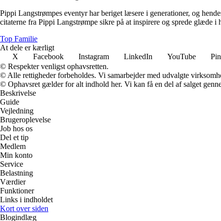
Pippi Langstrømpes eventyr har beriget læsere i generationer, og hendes 
citaterne fra Pippi Langstrømpe sikre på at inspirere og sprede glæde i
Top Familie
At dele er kærligt
X
Facebook
Instagram
LinkedIn
YouTube
Pin
© Respekter venligst ophavsretten.
© Alle rettigheder forbeholdes. Vi samarbejder med udvalgte virksomhed
© Ophavsret gælder for alt indhold her. Vi kan få en del af salget genne
Beskrivelse
Guide
Vejledning
Brugeroplevelse
Job hos os
Del et tip
Medlem
Min konto
Service
Belastning
Værdier
Funktioner
Links i indholdet
Kort over siden
Blogindlæg