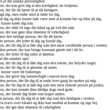
et af din unikke personlighed.
, der kan give dig al den kærlighed, du fortjener.
der får dit hjerte til at slå hurtigere.
gå dig, men endte med at falde for dig.
på dig og ikke kunne lade være med at komme her og hilse på dig.
g kunne kalde dig min.
, der altid vil tage din hånd og gå ved din side.
n, der kan gøre dine drømme til virkelighed.
 den heldige person, der får dit hjerte.
person, der lytter til dig og forstår dig.
, der får dig til at føle dig som den mest værdifulde person i verden.
n person, der kan bringe konstant glæde ind i dit liv.
n, der lytter til dig uden at dømme.
af din smukke sjæl.
 der får dig til at føle dig som den eneste, der betyder noget.
, der får dig til at glemme alt andet.
g kunne være dit lykketegn.
on, der giver dig sommerfugle i maven hver dag.
n person, der får dig til at smile hver gang du tænker på mig.
, der får dig til at føle dig som den mest elskede person på jorden.
n, der kan erstatte dine dårlige dage med gode.
on, der forstår dig bedre end nogen anden.
erson, der får dig til at føle dig som den heldigste i verden.
fra tværs over lokalet og ikke kan modstå at komme og sige hej.
n, der gør dine drømme til virkelighed.