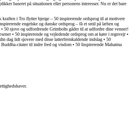
kker baseret på situationen eller personens interesser. Nu er det bare
 kraften i Tro flytter bjerge – 50 inspirerende ordsprog til at motivere
inspirerende engelske og danske ordsprog – få et smil på læben og
•
50 sjove og udfordrende Grimbolts gåder til at udfordre dine venner!
æsener
•
50 inspirerende og vejledende ordsprog om at køre i regnvejr
•
din dag lidt sjovere med disse latterfremkaldende indslag
•
50
 Buddha-citater til indre fred og visdom
•
50 Inspirerende Mahatma
ettighedshaver.