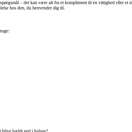
ørgsmål – det kan være alt fra et kompliment til en vittighed eller et i
ølelse hos den, du henvender dig til.
ruge:
t blive hældt ned i halsen?