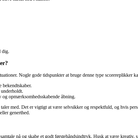
 dig.
er?
ituationer. Nogle gode tidspunkter at bruge denne type scorereplikker k
ye bekendtskaber.
e underholdt.
sjov og opmærksomhedsskabende åbning.
u taler med. Det er vigtigt at være selvsikker og respektfuld, og hvis pe
eller generthed.
mtale på og skabe et godt førstehåndsindtryk. Husk at være kreativ, sjov