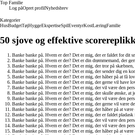
Top Familie
Log på
Opret profil
Nyhedsbrev
Kategorier
Hus
Budget
Tøj
Hygge
Ekspertise
Spil
Eventyr
Kost
Læring
Familie
50 sjove og effektive scorereplik
Banke banke på. Hvem er der? Det er mig, der er faldet for dit 
Banke banke på. Hvem er der? Det er din drømmemand, der gern
Banke banke på. Hvem er der? Det er mig, der tror på skæbnen, og 
Banke banke på. Hvem er der? Det er mig, der sender dig en ko
Banke banke på. Hvem er der? Det er mig, der håber på at få lov t
Banke banke på. Hvem er der? Det er mig, der gerne vil have lov ti
Banke banke på. Hvem er der? Det er mig, der vil være den person,
Banke banke på. Hvem er der? Det er mig, der skulle ønske, at je
Banke banke på. Hvem er der? Det er mig, der vil være den person
Banke banke på. Hvem er der? Det er mig, der gerne vil være den p
Banke banke på. Hvem er der? Det er mig, der håber på at være d
Banke banke på. Hvem er der? Det er mig, der er faldet pladask f
Banke banke på. Hvem er der? Det er mig, der vil være den person
Banke banke på. Hvem er der? Det er mig, der vil være den person
Banke banke på. Hvem er der? Det er mig, der håber på at være den