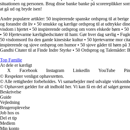
situationen og personen. Brug disse banke banke på scorereplikker som i
at gå ud og bryde isen!
Andre populære artikler:
50 inspirerende spanske ordsprog til at berige 
og forandre dit liv
•
50 smukke og kærlige ordsprog til at udtrykke dine
visdom i hjertet
•
50 inspirerende ordsprog om vores elskede børn
•
50 
•
50 Hjertevarme kærlighedscitater til ham: Gør hver dag særlig
•
Fugle
50 visdomsord fra den gamle kinesiske kultur
•
50 hjertevarme mor citat
inspirerende og sjove ordsprog om humor
•
50 sjove gåder til børn på
Gandhi Citater til at Finde Indre Styrke
•
50 Ordsprog og Talemåder: Be
Top Familie
At dele er kærligt
X
Facebook
Instagram
LinkedIn
YouTube
Pin
© Respekter venligst ophavsretten.
© Alle rettigheder forbeholdes. Vi samarbejder med udvalgte virksomhed
© Ophavsret gælder for alt indhold her. Vi kan få en del af salget genne
Beskrivelse
Guide
Vejledning
Brugeroplevelse
Job hos os
Del et tip
Medlem
Min konto