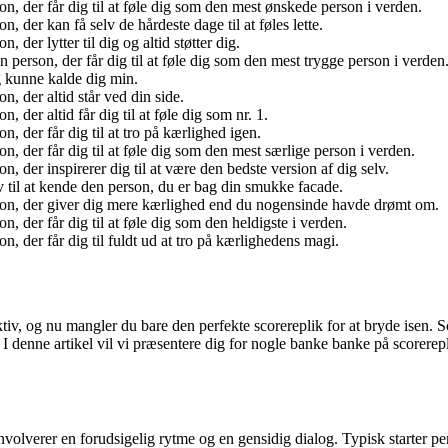
, der får dig til at føle dig som den mest ønskede person i verden.
 der kan få selv de hårdeste dage til at føles lette.
der lytter til dig og altid støtter dig.
person, der får dig til at føle dig som den mest trygge person i verden
g kunne kalde dig min.
, der altid står ved din side.
der altid får dig til at føle dig som nr. 1.
 der får dig til at tro på kærlighed igen.
, der får dig til at føle dig som den mest særlige person i verden.
 der inspirerer dig til at være den bedste version af dig selv.
 til at kende den person, du er bag din smukke facade.
son, der giver dig mere kærlighed end du nogensinde havde drømt om.
 der får dig til at føle dig som den heldigste i verden.
, der får dig til fuldt ud at tro på kærlighedens magi.
raktiv, og nu mangler du bare den perfekte scorereplik for at bryde isen
denne artikel vil vi præsentere dig for nogle banke banke på scorerepli
nvolverer en forudsigelig rytme og en gensidig dialog. Typisk starter 