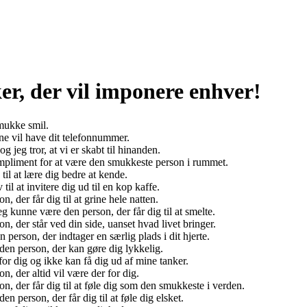
ker, der vil imponere enhver!
smukke smil.
e vil have dit telefonnummer.
jeg tror, at vi er skabt til hinanden.
mpliment for at være den smukkeste person i rummet.
il at lære dig bedre at kende.
l at invitere dig ud til en kop kaffe.
 der får dig til at grine hele natten.
g kunne være den person, der får dig til at smelte.
, der står ved din side, uanset hvad livet bringer.
erson, der indtager en særlig plads i dit hjerte.
en person, der kan gøre dig lykkelig.
or dig og ikke kan få dig ud af mine tanker.
, der altid vil være der for dig.
, der får dig til at føle dig som den smukkeste i verden.
 person, der får dig til at føle dig elsket.