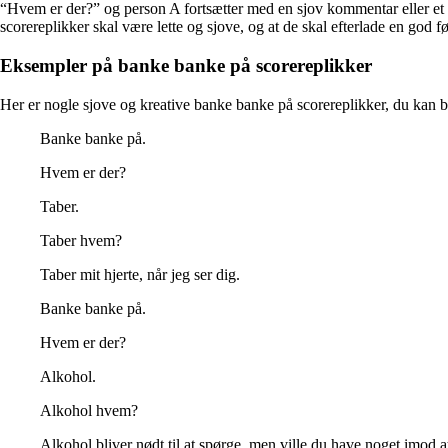
“Hvem er der?” og person A fortsætter med en sjov kommentar eller et sp
scorereplikker skal være lette og sjove, og at de skal efterlade en god f
Eksempler på banke banke på scorereplikker
Her er nogle sjove og kreative banke banke på scorereplikker, du kan b
Banke banke på.
Hvem er der?
Taber.
Taber hvem?
Taber mit hjerte, når jeg ser dig.
Banke banke på.
Hvem er der?
Alkohol.
Alkohol hvem?
Alkohol bliver nødt til at spørge, men ville du have noget imod a