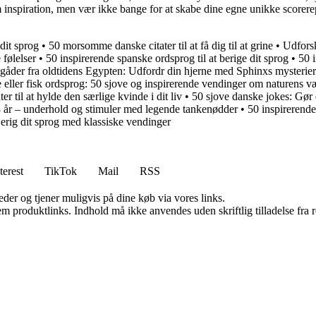
nspiration, men vær ikke bange for at skabe dine egne unikke scorerepli
dit sprog
•
50 morsomme danske citater til at få dig til at grine
•
Udforsk
 følelser
•
50 inspirerende spanske ordsprog til at berige dit sprog
•
50 
gåder fra oldtidens Egypten: Udfordr din hjerne med Sphinxs mysterier
 eller fisk ordsprog: 50 sjove og inspirerende vendinger om naturens v
er til at hylde den særlige kvinde i dit liv
•
50 sjove danske jokes: Gør 
 3 år – underhold og stimuler med legende tankenødder
•
50 inspirerende
rig dit sprog med klassiske vendinger
terest
TikTok
Mail
RSS
er og tjener muligvis på dine køb via vores links.
m produktlinks. Indhold må ikke anvendes uden skriftlig tilladelse fra r