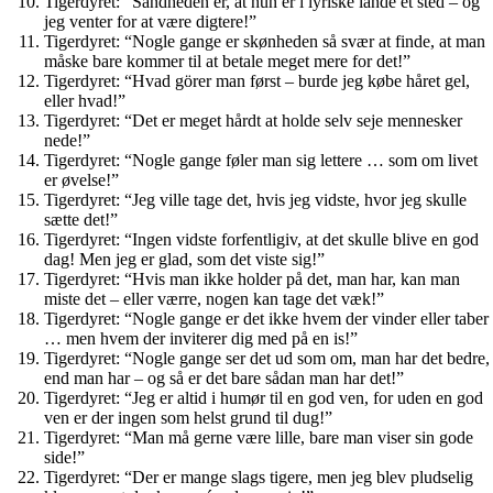
Tigerdyret: “Sandheden er, at hun er i lyriske lande et sted – og
jeg venter for at være digtere!”
Tigerdyret: “Nogle gange er skønheden så svær at finde, at man
måske bare kommer til at betale meget mere for det!”
Tigerdyret: “Hvad görer man først – burde jeg købe håret gel,
eller hvad!”
Tigerdyret: “Det er meget hårdt at holde selv seje mennesker
nede!”
Tigerdyret: “Nogle gange føler man sig lettere … som om livet
er øvelse!”
Tigerdyret: “Jeg ville tage det, hvis jeg vidste, hvor jeg skulle
sætte det!”
Tigerdyret: “Ingen vidste forfentligiv, at det skulle blive en god
dag! Men jeg er glad, som det viste sig!”
Tigerdyret: “Hvis man ikke holder på det, man har, kan man
miste det – eller værre, nogen kan tage det væk!”
Tigerdyret: “Nogle gange er det ikke hvem der vinder eller taber
… men hvem der inviterer dig med på en is!”
Tigerdyret: “Nogle gange ser det ud som om, man har det bedre,
end man har – og så er det bare sådan man har det!”
Tigerdyret: “Jeg er altid i humør til en god ven, for uden en god
ven er der ingen som helst grund til dug!”
Tigerdyret: “Man må gerne være lille, bare man viser sin gode
side!”
Tigerdyret: “Der er mange slags tigere, men jeg blev pludselig