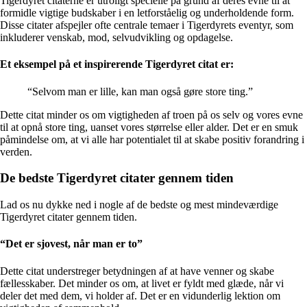
Tigerdyret citaterne er utroligt specielle på grund af deres evne til at
formidle vigtige budskaber i en letforståelig og underholdende form.
Disse citater afspejler ofte centrale temaer i Tigerdyrets eventyr, som
inkluderer venskab, mod, selvudvikling og opdagelse.
Et eksempel på et inspirerende Tigerdyret citat er:
“Selvom man er lille, kan man også gøre store ting.”
Dette citat minder os om vigtigheden af ​​troen på os selv og vores evne
til at opnå store ting, uanset vores størrelse eller alder. Det er en smuk
påmindelse om, at vi alle har potentialet til at skabe positiv forandring i
verden.
De bedste Tigerdyret citater gennem tiden
Lad os nu dykke ned i nogle af de bedste og mest mindeværdige
Tigerdyret citater gennem tiden.
“Det er sjovest, når man er to”
Dette citat understreger betydningen af ​​at have venner og skabe
fællesskaber. Det minder os om, at livet er fyldt med glæde, når vi
deler det med dem, vi holder af. Det er en vidunderlig lektion om