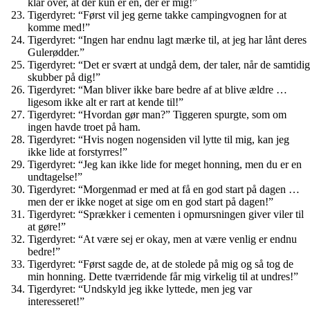
klar over, at der kun er én, der er mig!”
Tigerdyret: “Først vil jeg gerne takke campingvognen for at
komme med!”
Tigerdyret: “Ingen har endnu lagt mærke til, at jeg har lånt deres
Gulerødder.”
Tigerdyret: “Det er svært at undgå dem, der taler, når de samtidig
skubber på dig!”
Tigerdyret: “Man bliver ikke bare bedre af at blive ældre …
ligesom ikke alt er rart at kende til!”
Tigerdyret: “Hvordan gør man?” Tiggeren spurgte, som om
ingen havde troet på ham.
Tigerdyret: “Hvis nogen nogensiden vil lytte til mig, kan jeg
ikke lide at forstyrres!”
Tigerdyret: “Jeg kan ikke lide for meget honning, men du er en
undtagelse!”
Tigerdyret: “Morgenmad er med at få en god start på dagen …
men der er ikke noget at sige om en god start på dagen!”
Tigerdyret: “Sprækker i cementen i opmursningen giver viler til
at gøre!”
Tigerdyret: “At være sej er okay, men at være venlig er endnu
bedre!”
Tigerdyret: “Først sagde de, at de stolede på mig og så tog de
min honning. Dette tværridende får mig virkelig til at undres!”
Tigerdyret: “Undskyld jeg ikke lyttede, men jeg var
interesseret!”