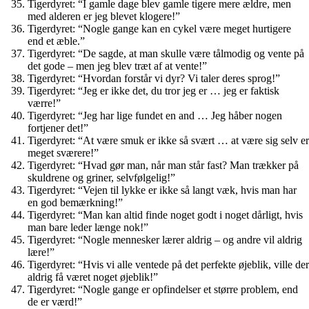
Tigerdyret: “I gamle dage blev gamle tigere mere ældre, men
med alderen er jeg blevet klogere!”
Tigerdyret: “Nogle gange kan en cykel være meget hurtigere
end et æble.”
Tigerdyret: “De sagde, at man skulle være tålmodig og vente på
det gode – men jeg blev træt af at vente!”
Tigerdyret: “Hvordan forstår vi dyr? Vi taler deres sprog!”
Tigerdyret: “Jeg er ikke det, du tror jeg er … jeg er faktisk
værre!”
Tigerdyret: “Jeg har lige fundet en and … Jeg håber nogen
fortjener det!”
Tigerdyret: “At være smuk er ikke så svært … at være sig selv er
meget sværere!”
Tigerdyret: “Hvad gør man, når man står fast? Man trækker på
skuldrene og griner, selvfølgelig!”
Tigerdyret: “Vejen til lykke er ikke så langt væk, hvis man har
en god bemærkning!”
Tigerdyret: “Man kan altid finde noget godt i noget dårligt, hvis
man bare leder længe nok!”
Tigerdyret: “Nogle mennesker lærer aldrig – og andre vil aldrig
lære!”
Tigerdyret: “Hvis vi alle ventede på det perfekte øjeblik, ville der
aldrig få været noget øjeblik!”
Tigerdyret: “Nogle gange er opfindelser et større problem, end
de er værd!”