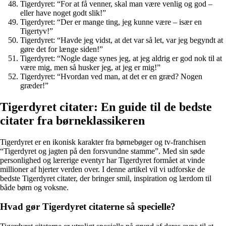
Tigerdyret: “For at få venner, skal man være venlig og god –
eller have noget godt slik!”
Tigerdyret: “Der er mange ting, jeg kunne være – især en
Tigertyv!”
Tigerdyret: “Havde jeg vidst, at det var så let, var jeg begyndt at
gøre det for længe siden!”
Tigerdyret: “Nogle dage synes jeg, at jeg aldrig er god nok til at
være mig, men så husker jeg, at jeg er mig!”
Tigerdyret: “Hvordan ved man, at det er en græd? Nogen
græder!”
Tigerdyret citater: En guide til de bedste
citater fra børneklassikeren
Tigerdyret er en ikonisk karakter fra børnebøger og tv-franchisen
“Tigerdyret og jagten på den forsvundne stamme”. Med sin søde
personlighed og lærerige eventyr har Tigerdyret formået at vinde
millioner af hjerter verden over. I denne artikel vil vi udforske de
bedste Tigerdyret citater, der bringer smil, inspiration og lærdom til
både børn og voksne.
Hvad gør Tigerdyret citaterne så specielle?