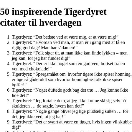
50 inspirerende Tigerdyret
citater til hverdagen
Tigerdyret: “Det bedste ved at være mig, er at være mig!”
Tigerdyret: “Hvordan ved man, at man er i gang med at få en
rigtig god dag? Man har sådan en!”
Tigerdyret: “Folk siger tit, at man ikke kan finde lykken – men
jeg kan, for jeg har fundet dig!”
Tigerdyret: “Der er ikke noget som en god ven, bortset fra en
ven med chokolade!”
Tigerdyret: “Spørgsmålet om, hvorfor tigere ikke spiser honning,
er lige så gådefuldt som hvorfor honningbie-folk ikke spiser
bøffer!”
Tigerdyret: “Noget duftede godt bag det træ … Jeg kunne ikke
lide det!”
Tigerdyret: “Jeg fortalte dem, at jeg ikke kunne slå sig selv på
skulderen … de sagde, hvem kan det!”
Tigerdyret: “Nogle gange bliver jeg lige pludselig sulten … for
det, jeg ikke ved, at jeg har!”
Tigerdyret: “Det er svært at være en tigger, hvis ingen vil skubbe
dig!”