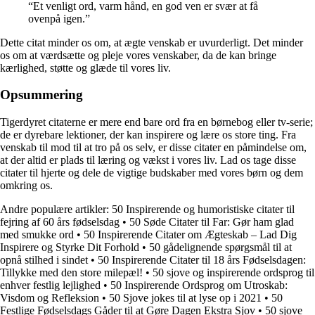
“Et venligt ord, varm hånd, en god ven er svær at få
ovenpå igen.”
Dette citat minder os om, at ægte venskab er uvurderligt. Det minder
os om at værdsætte og pleje vores venskaber, da de kan bringe
kærlighed, støtte og glæde til vores liv.
Opsummering
Tigerdyret citaterne er mere end bare ord fra en børnebog eller tv-serie;
de er dyrebare lektioner, der kan inspirere og lære os store ting. Fra
venskab til mod til at tro på os selv, er disse citater en påmindelse om,
at der altid er plads til læring og vækst i vores liv. Lad os tage disse
citater til hjerte og dele de vigtige budskaber med vores børn og dem
omkring os.
Andre populære artikler:
50 Inspirerende og humoristiske citater til
fejring af 60 års fødselsdag
•
50 Søde Citater til Far: Gør ham glad
med smukke ord
•
50 Inspirerende Citater om Ægteskab – Lad Dig
Inspirere og Styrke Dit Forhold
•
50 gådelignende spørgsmål til at
opnå stilhed i sindet
•
50 Inspirerende Citater til 18 års Fødselsdagen:
Tillykke med den store milepæl!
•
50 sjove og inspirerende ordsprog til
enhver festlig lejlighed
•
50 Inspirerende Ordsprog om Utroskab:
Visdom og Refleksion
•
50 Sjove jokes til at lyse op i 2021
•
50
Festlige Fødselsdags Gåder til at Gøre Dagen Ekstra Sjov
•
50 sjove